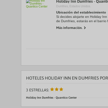
Holiday Inn Dumfries - Quant
a
Dumfries, Estados Unidos.
da
P
Ubicación del establecimiento
th
Si decides alojarte en Holiday In
qu
de Dumfries, estarás en el barrio
m
minutos en coche de Base del Cu
k
Más información.
Potomac Mills. ...
to
ge
th
k
sh
fo
c
da
HOTELES HOLIDAY INN EN DUMFRIES POR
3 ESTRELLAS:
Holiday Inn Dumfries - Quantico Center