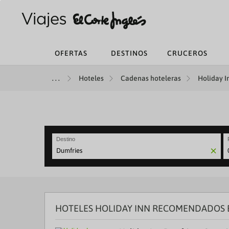
OFERTAS
DESTINOS
CRUCEROS
Hoteles
Cadenas hoteleras
Holiday I
Destino
N
fo
to
in
wi
th
HOTELES HOLIDAY INN RECOMENDADOS 
ca
a
se