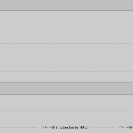
Hampton Inn by Hilton
H
(1 hotel)
(1 hotel)