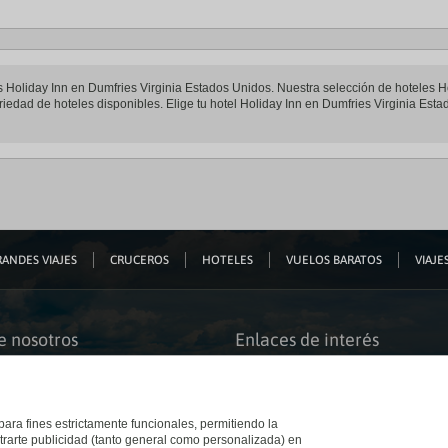
les Holiday Inn en Dumfries Virginia Estados Unidos. Nuestra selección de hoteles 
iedad de hoteles disponibles. Elige tu hotel Holiday Inn en Dumfries Virginia Estad
ANDES VIAJES
CRUCEROS
HOTELES
VUELOS BARATOS
VIAJES
e nosotros
Enlaces de interés
s somos
Guías de viaje
iación
Catálogos
bilidad
Auto check-in
o accesible
Condiciones Generales
 para fines estrictamente funcionales, permitiendo la
 El Corte Inglés
Política de privacidad
trarte publicidad (tanto general como personalizada) en