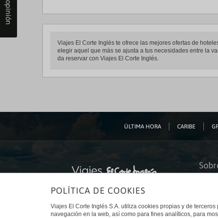
Tu opinión
Viajes El Corte Inglés te ofrece las mejores ofertas de hote
elegir aquel que más se ajusta a tus necesidades entre la var
da reservar con Viajes El Corte Inglés.
ÚLTIMA HORA
CARIBE
GR
Sobr
Quiéne
POLÍTICA DE COOKIES
Financ
Sosteni
Turism
Viajes El Corte Inglés S.A. utiliza cookies propias y de terceros
Tarjeta
navegación en la web, así como para fines analíticos, para mos