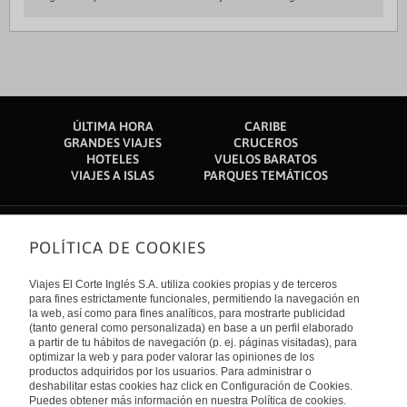
ÚLTIMA HORA
CARIBE
GRANDES VIAJES
CRUCEROS
HOTELES
VUELOS BARATOS
VIAJES A ISLAS
PARQUES TEMÁTICOS
POLÍTICA DE COOKIES
Sobre nosotros
Quiénes somos
Viajes El Corte Inglés S.A. utiliza cookies propias y de terceros
Financiación
Enlaces de interés
para fines estrictamente funcionales, permitiendo la navegación en
Sostenibilidad
la web, así como para fines analíticos, para mostrarte publicidad
Turismo accesible
(tanto general como personalizada) en base a un perfil elaborado
Guías de viaje
Tarjeta El Corte Inglés
a partir de tu hábitos de navegación (p. ej. páginas visitadas), para
Catálogos
Trabaja con nosotros
Internacional
optimizar la web y para poder valorar las opiniones de los
Auto check-in
El Corte Inglés
productos adquiridos por los usuarios. Para administrar o
Condiciones Generales
Canal Ético
deshabilitar estas cookies haz click en Configuración de Cookies.
Política de privacidad
España
Política de cookies
Puedes obtener más información en nuestra Política de cookies.