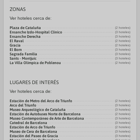
ZONAS
Ver hoteles cerca de:
Plaza de Cataluña
(2 hoteles)
Ensanche Izdo-Hospital Clínico
(3 hoteles)
Ensanche Derecha
(3 hoteles)
El Raval
(2 hoteles)
Gracia
(2 hoteles)
El Born
(3 hoteles)
Sagrada Familia
(3 hoteles)
Sants - Montjuic
(3 hoteles)
La Villa Olímpica de Poblenou
(2 hoteles)
LUGARES DE INTERÉS
Ver hoteles cerca de:
Estación de Metro del Arco de Triunfo
(2 hoteles)
Arco del Triunfo
(3 hoteles)
Museo Arqueológico de Cataluña
(3 hoteles)
Estación de Autobuses Norte de Barcelona
(2 hoteles)
Museo Contemporáneo de Arte de Barcelona
(3 hoteles)
Catedral de Barcelona
(3 hoteles)
Estación de Arco de Triunfo
(2 hoteles)
Museo de Cera de Barcelona
(3 hoteles)
Estación del Paseo de Gracia
(3 hoteles)