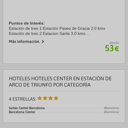
Puntos de Interés:
Estación de tren 1:Estación Paseo de Gracia 2.0 kms
Estación de tren 2:Estacion Sants 3.0 kms
Aeropuerto 1:El Prat 19.8 kms
Más información.
desde
Aeropuerto 2:Girona 100.0 kms
53
€
Puerto:Puerto de Barcelona 4.0 kms
Centro ...
HOTELES HOTELES CENTER EN ESTACIÓN DE
ARCO DE TRIUNFO POR CATEGORÍA
4 ESTRELLAS:
Suites Center Barcelona
(Barcelona)
Barcelona Center
(Barcelona)