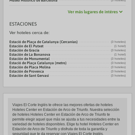
Museo Histórico de Barcelona
(3 hoteles)
Ver más lugares de intéres
ESTACIONES
Ver hoteles cerca de:
Estació de Plaça de Catalunya (Cercanias)
(3 hoteles)
Estación de El Putxet
(1 hotel)
Estación de Gracia
(3 hoteles)
Estación de La Bonanova
(1 hotel)
Estación de Monumental
(3 hoteles)
Estació de Plaça Catalunya (metro)
(3 hoteles)
Estación de Placa Molina
(3 hoteles)
Estación de Provenca
(3 hoteles)
Estación de Sant Gervasi
(3 hoteles)
Viajes El Corte Inglés te ofrece las mejores ofertas de hoteles
Hoteles Center en Estación de Arco de Triunfo. Nuestra selección
de hoteles Hoteles Center en Estación de Arco de Triunfo te
permite elegir aquel que más se ajusta a tus necesidades entre la
variedad de hoteles disponibles. Elige tu hotel Hoteles Center en
Estación de Arco de Triunfo y disfruta de toda la garantía y
seguridad que te da reservar con Viajes El Corte Inglés.