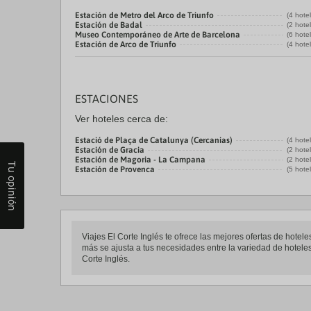
Estación de Metro del Arco de Triunfo
(4 hote
Estación de Badal
(2 hote
Museo Contemporáneo de Arte de Barcelona
(6 hote
Estación de Arco de Triunfo
(4 hote
ESTACIONES
Ver hoteles cerca de:
Estació de Plaça de Catalunya (Cercanias)
(4 hote
Estación de Gracia
(2 hote
Estación de Magoria - La Campana
(2 hote
Tu opinión
Estación de Provenca
(5 hote
Viajes El Corte Inglés te ofrece las mejores ofertas de hotel
más se ajusta a tus necesidades entre la variedad de hoteles 
Corte Inglés.