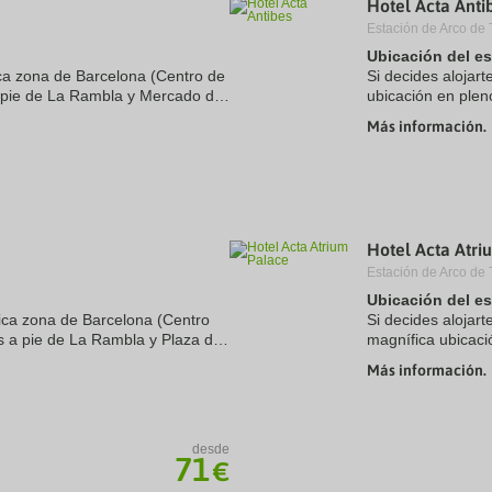
Hotel Acta Anti
a
Estación de Arco de 
te.
date.
ress
Press
Ubicación del e
e
the
ca zona de Barcelona (Centro de
Si decides alojart
estion
question
a pie de La Rambla y Mercado de
ubicación en plen
ark
mark
boutique se encuentra a 0,9 km
de Sagrada Famili
ey
key
Más información.
encuentra a 2,2 ..
to
t
get
e
the
eyboard
keyboard
ortcuts
shortcuts
r
for
hanging
changing
Hotel Acta Atri
tes.
dates.
Estación de Arco de 
Ubicación del e
tica zona de Barcelona (Centro
Si decides alojart
os a pie de La Rambla y Plaza de
magnífica ubicaci
 encuentra a 1,2 km de Catedral
minutos a pie de
Más información.
hotel se encuentra
desde
71
€