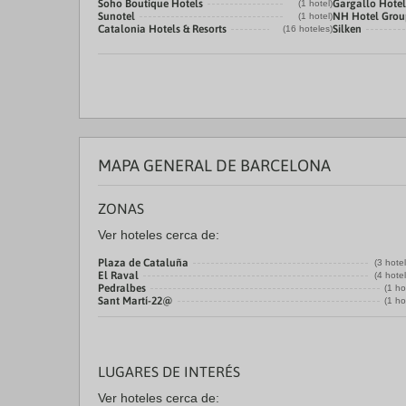
Soho Boutique Hotels
Gargallo Hotel
(1 hotel)
Sunotel
NH Hotel Grou
(1 hotel)
Catalonia Hotels & Resorts
Silken
(16 hoteles)
MAPA GENERAL DE BARCELONA
ZONAS
Ver hoteles cerca de:
Plaza de Cataluña
(3 hote
El Raval
(4 hote
Pedralbes
(1 ho
Sant Martí-22@
(1 ho
LUGARES DE INTERÉS
Ver hoteles cerca de: