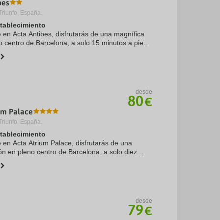
bes
Triunfo, España.
stablecimiento
e en Acta Antibes, disfrutarás de una magnífica
o centro de Barcelona, a solo 15 minutos a pie
a y Arco de Triunfo. Además, este hotel se
.
desde
80
€
um Palace
Triunfo, España.
stablecimiento
e en Acta Atrium Palace, disfrutarás de una
ón en pleno centro de Barcelona, a solo diez
 Plaza de Catalunya y La Rambla. Además, este
 ...
desde
79
€