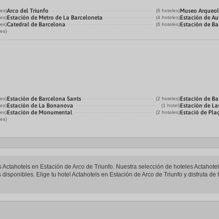
Arco del Triunfo
Museo Arqueol
les)
(6 hoteles)
Estación de Metro de La Barceloneta
Estación de Au
les)
(4 hoteles)
Catedral de Barcelona
Estación de Ba
les)
(6 hoteles)
les)
Estación de Barcelona Sants
Estación de Ba
les)
(2 hoteles)
Estación de La Bonanova
Estación de Las
les)
(1 hotel)
Estación de Monumental
Estació de Pla
les)
(2 hoteles)
les)
es Actahotels en Estación de Arco de Triunfo. Nuestra selección de hoteles Actahote
disponibles. Elige tu hotel Actahotels en Estación de Arco de Triunfo y disfruta de 