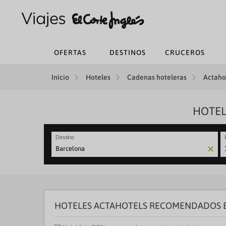
OFERTAS
DESTINOS
CRUCEROS
Inicio
Hoteles
Cadenas hoteleras
Actahot
HOTEL
Destino
N
fo
to
in
wi
th
HOTELES ACTAHOTELS RECOMENDADOS E
ca
a
se