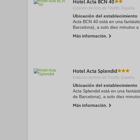
Hotel Acta BCN 40
a
Estación de Arco de Triunfo, España.
da
P
Ubicación del establecimiento
th
Acta BCN 40 está en una fantásti
qu
Barcelona), a solo diez minutos 
m
la Boquería. Además, este hotel 
k
Más información.
de Plaza de ...
to
ge
th
k
sh
fo
c
Hotel Acta Splendid
da
Estación de Arco de Triunfo, España.
Ubicación del establecimiento
Acta Splendid está en una fantás
de Barcelona), a solo diez minut
Catalunya. Además, este hotel se
Más información.
de Barcelona ...