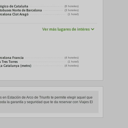
ógico de Cataluña
(6 hoteles)
tobuses Norte de Barcelona
(3 hoteles)
rcelona Clot Aragó
(1 hotel)
Ver más lugares de intéres
rcelona Francia
(4 hoteles)
 Tres Torres
(1 hotel)
ça Catalunya (metro)
(4 hoteles)
ls en Estación de Arco de Triunfo te permite elegir aquel que
toda la garantía y seguridad que te da reservar con Viajes El