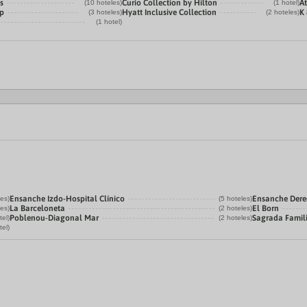
s
Curio Collection by Hilton
A
(10 hoteles)
(1 hotel)
p
Hyatt Inclusive Collection
K 
(3 hoteles)
(2 hoteles)
(1 hotel)
Ensanche Izdo-Hospital Clínico
Ensanche Der
les)
(5 hoteles)
La Barceloneta
El Born
les)
(2 hoteles)
Poblenou-Diagonal Mar
Sagrada Famil
tel)
(2 hoteles)
tel)