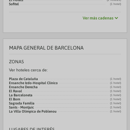
Zt Hotels
Sofitel
(1 hotel)
Ver más cadenas
MAPA GENERAL DE BARCELONA
ZONAS
Ver hoteles cerca de:
Plaza de Cataluña
(1 hotel)
Ensanche Izdo-Hospital Clínico
(1 hotel)
Ensanche Derecha
(1 hotel)
El Raval
(1 hotel)
La Barceloneta
(1 hotel)
El Born
(1 hotel)
Sagrada Familia
(1 hotel)
Sants - Montjuic
(1 hotel)
La Villa Olímpica de Poblenou
(1 hotel)
LUGARES DE INTERÉS