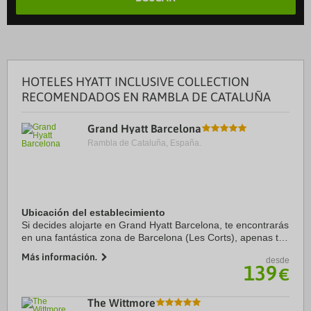
HOTELES HYATT INCLUSIVE COLLECTION
RECOMENDADOS EN RAMBLA DE CATALUÑA
Grand Hyatt Barcelona
Rambla de Cataluña, España.
Ubicación del establecimiento
Si decides alojarte en Grand Hyatt Barcelona, te encontrarás
en una fantástica zona de Barcelona (Les Corts), apenas te
separarán cinco minutos en coche de Camp Nou y
Más información.
desde
Monasterio de Pedralbes. Además, este ...
139
€
The Wittmore