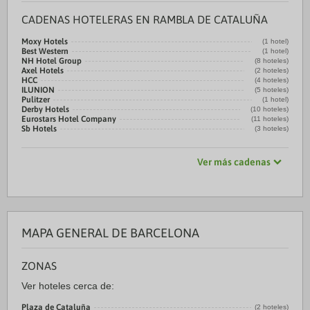
CADENAS HOTELERAS EN RAMBLA DE CATALUÑA
Moxy Hotels
(1 hotel)
Best Western
(1 hotel)
NH Hotel Group
(8 hoteles)
Axel Hotels
(2 hoteles)
HCC
(4 hoteles)
ILUNION
(5 hoteles)
Pulitzer
(1 hotel)
Derby Hotels
(10 hoteles)
Eurostars Hotel Company
(11 hoteles)
Sb Hotels
(3 hoteles)
Ver más cadenas
MAPA GENERAL DE BARCELONA
ZONAS
Ver hoteles cerca de:
Plaza de Cataluña
(2 hoteles)