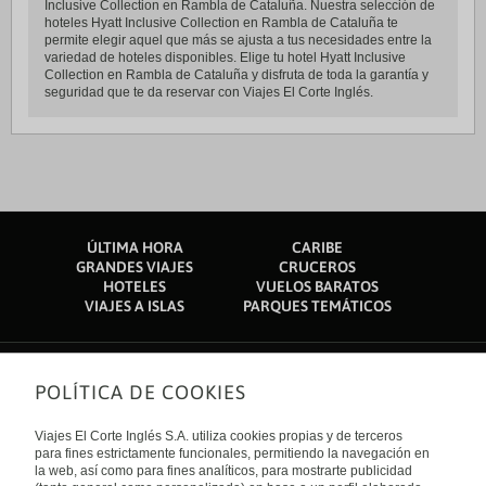
Inclusive Collection en Rambla de Cataluña. Nuestra selección de
hoteles Hyatt Inclusive Collection en Rambla de Cataluña te
permite elegir aquel que más se ajusta a tus necesidades entre la
variedad de hoteles disponibles. Elige tu hotel Hyatt Inclusive
Collection en Rambla de Cataluña y disfruta de toda la garantía y
seguridad que te da reservar con Viajes El Corte Inglés.
ÚLTIMA HORA
CARIBE
GRANDES VIAJES
CRUCEROS
HOTELES
VUELOS BARATOS
VIAJES A ISLAS
PARQUES TEMÁTICOS
POLÍTICA DE COOKIES
Sobre nosotros
Quiénes somos
Viajes El Corte Inglés S.A. utiliza cookies propias y de terceros
Financiación
Enlaces de interés
para fines estrictamente funcionales, permitiendo la navegación en
Sostenibilidad
la web, así como para fines analíticos, para mostrarte publicidad
Turismo accesible