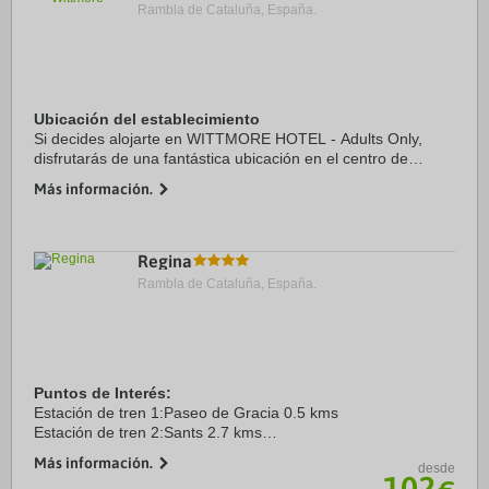
Rambla de Cataluña, España.
Ubicación del establecimiento
Si decides alojarte en WITTMORE HOTEL - Adults Only,
disfrutarás de una fantástica ubicación en el centro de
Barcelona, a solo 5 min a pie de Catedral de Barcelona y a 6
Más información.
min de Puerto de Barcelona. Además, ...
Regina
Rambla de Cataluña, España.
Puntos de Interés:
Estación de tren 1:Paseo de Gracia 0.5 kms
Estación de tren 2:Sants 2.7 kms
Aeropuerto 1:Josep Tarradellas - Prat 16.0 kms
Más información.
desde
Puerto:Puerto de Barcelona 4.7 kms
102