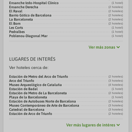
Ensanche Izdo-Hospital Clínico
(1 hotel)
Ensanche Derecha
(2 hoteles)
El Raval
(2 hoteles)
Barrio Gótico de Barcelona
(2 hoteles)
La Barceloneta
(2 hoteles)
El Born
(2 hoteles)
Les Corts
(1 hotel)
Pedralbes
(1 hotel)
Poblenou-Diagonal Mar
(1 hotel)
Ver más zonas
LUGARES DE INTERÉS
Ver hoteles cerca de:
Estación de Metro del Arco de Triunfo
(2 hoteles)
Arco del Triunfo
(3 hoteles)
Museo Arqueológico de Cataluña
(4 hoteles)
Estación de Badal
(1 hotel)
Estación de Metro de La Barceloneta
(2 hoteles)
Playa de la Barceloneta
(1 hotel)
Estación de Autobuses Norte de Barcelona
(2 hoteles)
Museo Contemporáneo de Arte de Barcelona
(3 hoteles)
Catedral de Barcelona
(3 hoteles)
Estación de Arco de Triunfo
(2 hoteles)
Ver más lugares de intéres