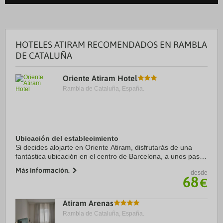
HOTELES ATIRAM RECOMENDADOS EN RAMBLA
DE CATALUÑA
Oriente Atiram Hotel
Rambla de Cataluña, España.
Ubicación del establecimiento
Si decides alojarte en Oriente Atiram, disfrutarás de una
fantástica ubicación en el centro de Barcelona, a unos pasos
de La Rambla y a solo 7 min a pie de Catedral de Barcelona.
Más información.
desde
Además, este hotel se ...
68
€
Atiram Arenas
Rambla de Cataluña, España.