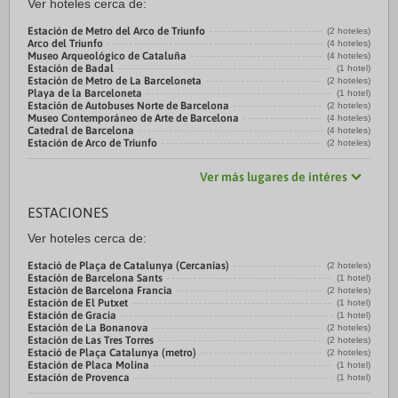
Ver hoteles cerca de:
Estación de Metro del Arco de Triunfo
(2 hoteles)
Arco del Triunfo
(4 hoteles)
Museo Arqueológico de Cataluña
(4 hoteles)
Estación de Badal
(1 hotel)
Estación de Metro de La Barceloneta
(2 hoteles)
Playa de la Barceloneta
(1 hotel)
Estación de Autobuses Norte de Barcelona
(2 hoteles)
Museo Contemporáneo de Arte de Barcelona
(4 hoteles)
Catedral de Barcelona
(4 hoteles)
Estación de Arco de Triunfo
(2 hoteles)
Ver más lugares de intéres
ESTACIONES
Ver hoteles cerca de:
Estació de Plaça de Catalunya (Cercanias)
(2 hoteles)
Estación de Barcelona Sants
(1 hotel)
Estación de Barcelona Francia
(2 hoteles)
Estación de El Putxet
(1 hotel)
Estación de Gracia
(1 hotel)
Estación de La Bonanova
(2 hoteles)
Estación de Las Tres Torres
(2 hoteles)
Estació de Plaça Catalunya (metro)
(2 hoteles)
Estación de Placa Molina
(1 hotel)
Estación de Provenca
(1 hotel)