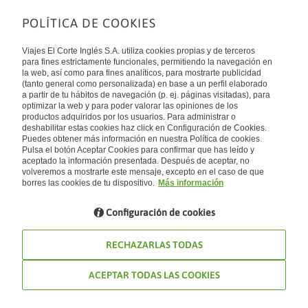
POLÍTICA DE COOKIES
Sobre nosotros
Quiénes somos
Viajes El Corte Inglés S.A. utiliza cookies propias y de terceros
Financiación
Enlaces de interés
para fines estrictamente funcionales, permitiendo la navegación en
Sostenibilidad
la web, así como para fines analíticos, para mostrarte publicidad
Turismo accesible
(tanto general como personalizada) en base a un perfil elaborado
Guías de viaje
Tarjeta El Corte Inglés
a partir de tu hábitos de navegación (p. ej. páginas visitadas), para
Catálogos
Trabaja con nosotros
Internacional
optimizar la web y para poder valorar las opiniones de los
Auto check-in
El Corte Inglés
productos adquiridos por los usuarios. Para administrar o
Condiciones Generales
Canal Ético
deshabilitar estas cookies haz click en Configuración de Cookies.
Política de privacidad
España
Política de cookies
Puedes obtener más información en nuestra Política de cookies.
Accesibilidad
Pulsa el botón Aceptar Cookies para confirmar que has leído y
Empresas/ Grupos
aceptado la información presentada. Después de aceptar, no
Visita nuestro blog
volveremos a mostrarte este mensaje, excepto en el caso de que
borres las cookies de tu dispositivo.
Más información
Blog de Viajes el Corte inglés
Configuración de cookies
RECHAZARLAS TODAS
ACEPTAR TODAS LAS COOKIES
© Viajes El Corte Inglés 2026. Todos los derechos reservados