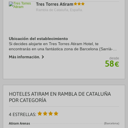
Tres Torres Atiram
Rambla de Cataluña, España.
Ubicación del establecimiento
Si decides alojarte en Tres Torres Atiram Hotel, te
encontrarás en una fantástica zona de Barcelona (Sarrià-
Sant Gervasi) y estarás a menos de diez minutos en coche
Más información.
desde
de Park Güell y Plaza de Catalunya. ...
58
€
HOTELES ATIRAM EN RAMBLA DE CATALUÑA
POR CATEGORÍA
4 ESTRELLAS:
Atiram Arenas
(Barcelona)