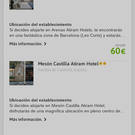
Ubicación del establecimiento
Si decides alojarte en Arenas Atiram Hotels, te encontrarás
en una fantástica zona de Barcelona (Les Corts) y estarás a
menos de cinco minutos en coche de Camp Nou y Plaza de
Más información.
desde
Espanya. Además, este hotel se ...
60
€
Mesón Castilla Atiram Hotel
Rambla de Cataluña, España.
Ubicación del establecimiento
Si decides alojarte en Mesón Castilla Atiram Hotel,
disfrutarás de una magnífica ubicación en pleno centro de
Barcelona, a solo diez minutos a pie de La Rambla y Plaza
Más información.
de Catalunya. Además, este hotel se ...