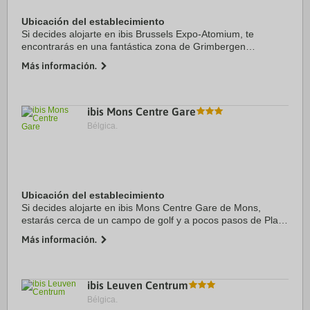
Ubicación del establecimiento
Si decides alojarte en ibis Brussels Expo-Atomium, te
encontrarás en una fantástica zona de Grimbergen
(Strombeek-Bever) y apenas te separarán 15 minutos en
Más información.
coche de Plaza La Grand Place y Estadio del Rey ...
ibis Mons Centre Gare
Bélgica.
Ubicación del establecimiento
Si decides alojarte en ibis Mons Centre Gare de Mons,
estarás cerca de un campo de golf y a pocos pasos de Place
Léopold y Museum Francois Duesberg. Además, este hotel
Más información.
con campo de golf se encuentra a 19,8 ...
ibis Leuven Centrum
Bélgica.