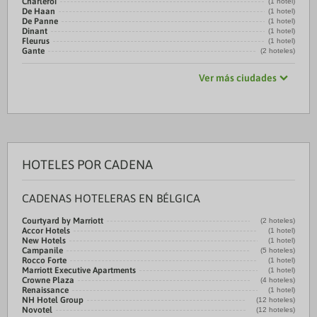
Charleroi
(1 hotel)
De Haan
(1 hotel)
De Panne
(1 hotel)
Dinant
(1 hotel)
Fleurus
(1 hotel)
Gante
(2 hoteles)
Ver más ciudades
HOTELES POR CADENA
CADENAS HOTELERAS EN BÉLGICA
Courtyard by Marriott
(2 hoteles)
Accor Hotels
(1 hotel)
New Hotels
(1 hotel)
Campanile
(5 hoteles)
Rocco Forte
(1 hotel)
Marriott Executive Apartments
(1 hotel)
Crowne Plaza
(4 hoteles)
Renaissance
(1 hotel)
NH Hotel Group
(12 hoteles)
Novotel
(12 hoteles)