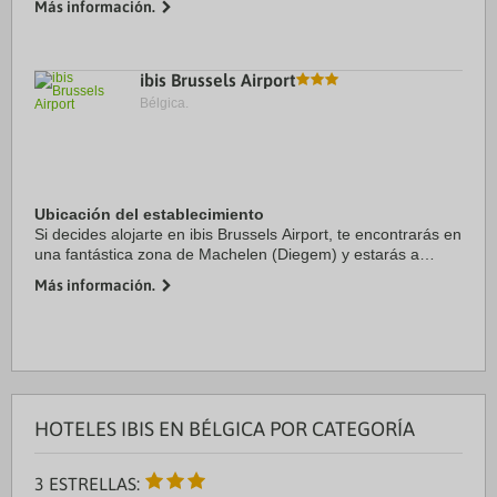
Más información.
Brocante du Lion. Además, este ...
ibis Brussels Airport
Bélgica.
Ubicación del establecimiento
Si decides alojarte en ibis Brussels Airport, te encontrarás en
una fantástica zona de Machelen (Diegem) y estarás a
menos de 15 minutos en coche de Sede de la OTAN y
Más información.
Atomium. Además, este hotel se ...
HOTELES IBIS EN BÉLGICA POR CATEGORÍA
3 ESTRELLAS: