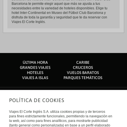
Barcelona te permite elegir aquel que más se ajusta a tus
necesidades entre la variedad de hoteles disponibles. Elige tu
hotel Inter-Continental en Museo del Fútbol Club Barcelona y
disfruta de toda la garantía y seguridad que te da reservar con
Viajes El Corte Inglés.
ÚLTIMA HORA
CARIBE
GRANDES VIAJES
CRUCEROS
HOTELES
VUELOS BARATOS
VIAJES A ISLAS
PARQUES TEMÁTICOS
POLÍTICA DE COOKIES
Sobre nosotros
Quiénes somos
Viajes El Corte Inglés S.A. utiliza cookies propias y de terceros
Financiación
Enlaces de interés
para fines estrictamente funcionales, permitiendo la navegación en
Sostenibilidad
la web, así como para fines analíticos, para mostrarte publicidad
Turismo accesible
(tanto general como personalizada) en base a un perfil elaborado
Guías de viaje