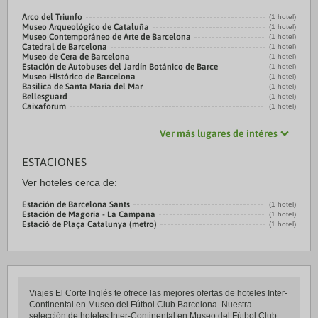
Arco del Triunfo
(1 hotel)
Museo Arqueológico de Cataluña
(1 hotel)
Museo Contemporáneo de Arte de Barcelona
(1 hotel)
Catedral de Barcelona
(1 hotel)
Museo de Cera de Barcelona
(1 hotel)
Estación de Autobuses del Jardín Botánico de Barce
(1 hotel)
Museo Histórico de Barcelona
(1 hotel)
Basilica de Santa Maria del Mar
(1 hotel)
Bellesguard
(1 hotel)
Caixaforum
(1 hotel)
Ver más lugares de intéres
ESTACIONES
Ver hoteles cerca de:
Estación de Barcelona Sants
(1 hotel)
Estación de Magoria - La Campana
(1 hotel)
Estació de Plaça Catalunya (metro)
(1 hotel)
Viajes El Corte Inglés te ofrece las mejores ofertas de hoteles Inter-
Continental en Museo del Fútbol Club Barcelona. Nuestra
selección de hoteles Inter-Continental en Museo del Fútbol Club