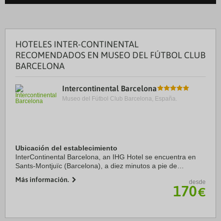
HOTELES INTER-CONTINENTAL
RECOMENDADOS EN MUSEO DEL FÚTBOL CLUB
BARCELONA
Intercontinental Barcelona
Museo del Fútbol Club Barcelona, España.
Ubicación del establecimiento
InterContinental Barcelona, an IHG Hotel se encuentra en
Sants-Montjuïc (Barcelona), a diez minutos a pie de
CaixaForum y Pabellón Alemán. Además, este hotel de lujo
Más información.
desde
se encuentra a 0,4 km de Mercado de las ...
170
€