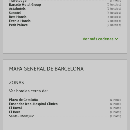
Travelodge
(1 hotel)
Barceló Hotel Group
(6 hoteles)
Actahotels
(6 hoteles)
Sunotel
(4 hoteles)
Best Hotels
(4 hoteles)
Evenia Hotels
(2 hoteles)
Petit Palace
(3 hoteles)
Ver más cadenas
MAPA GENERAL DE BARCELONA
ZONAS
Ver hoteles cerca de:
Plaza de Cataluña
(1 hotel)
Ensanche Izdo-Hospital Clínico
(1 hotel)
El Raval
(1 hotel)
El Born
(1 hotel)
Sants - Montjuic
(1 hotel)