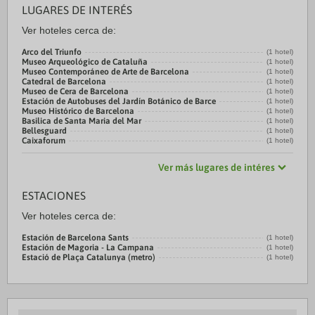
LUGARES DE INTERÉS
Ver hoteles cerca de:
Arco del Triunfo
(1 hotel)
Museo Arqueológico de Cataluña
(1 hotel)
Museo Contemporáneo de Arte de Barcelona
(1 hotel)
Catedral de Barcelona
(1 hotel)
Museo de Cera de Barcelona
(1 hotel)
Estación de Autobuses del Jardín Botánico de Barce
(1 hotel)
Museo Histórico de Barcelona
(1 hotel)
Basilica de Santa Maria del Mar
(1 hotel)
Bellesguard
(1 hotel)
Caixaforum
(1 hotel)
Ver más lugares de intéres
ESTACIONES
Ver hoteles cerca de:
Estación de Barcelona Sants
(1 hotel)
Estación de Magoria - La Campana
(1 hotel)
Estació de Plaça Catalunya (metro)
(1 hotel)