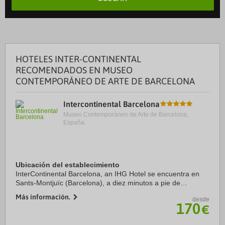
HOTELES INTER-CONTINENTAL
RECOMENDADOS EN MUSEO
CONTEMPORÁNEO DE ARTE DE BARCELONA
Intercontinental Barcelona
Museo Contemporáneo de Arte de Barcelona,
España.
Ubicación del establecimiento
InterContinental Barcelona, an IHG Hotel se encuentra en
Sants-Montjuïc (Barcelona), a diez minutos a pie de
CaixaForum y Pabellón Alemán. Además, este hotel de lujo
Más información.
desde
se encuentra a 0,4 km de Mercado de las ...
170
€