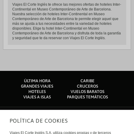
Viajes El Corte Inglés te ofrece las mejores ofertas de hoteles Inter-
Continental en Museo Contemporáneo de Arte de Barcelona.
Nuestra selección de hoteles Inter-Continental en Museo
Contemporáneo de Arte de Barcelona te permite elegir aquel que
más se ajusta a tus necesidades entre la variedad de hoteles
disponibles. Elige tu hotel Inter-Continental en Museo
Contemporáneo de Arte de Barcelona y disfruta de toda la garantía
y seguridad que te da reservar con Viajes El Corte Inglés.
ÚLTIMA HORA
CARIBE
GRANDES VIAJES
CRUCEROS
HOTELES
VUELOS BARATOS
VIAJES A ISLAS
PARQUES TEMÁTICOS
POLÍTICA DE COOKIES
Sobre nosotros
Quiénes somos
Viajes El Corte Inglés S.A. utiliza cookies propias y de terceros