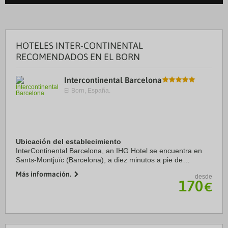
HOTELES INTER-CONTINENTAL
RECOMENDADOS EN EL BORN
Intercontinental Barcelona
El Born, España.
Ubicación del establecimiento
InterContinental Barcelona, an IHG Hotel se encuentra en
Sants-Montjuïc (Barcelona), a diez minutos a pie de
CaixaForum y Pabellón Alemán. Además, este hotel de lujo
Más información.
desde
se encuentra a 0,4 km de Mercado de las ...
170
€