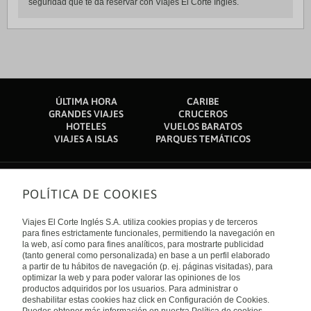
seguridad que te da reservar con Viajes El Corte Inglés.
ÚLTIMA HORA
CARIBE
GRANDES VIAJES
CRUCEROS
HOTELES
VUELOS BARATOS
VIAJES A ISLAS
PARQUES TEMÁTICOS
POLÍTICA DE COOKIES
Sobre nosotros
Quiénes somos
Viajes El Corte Inglés S.A. utiliza cookies propias y de terceros
Financiación
Enlaces de interés
para fines estrictamente funcionales, permitiendo la navegación en
Sostenibilidad
la web, así como para fines analíticos, para mostrarte publicidad
Turismo accesible
(tanto general como personalizada) en base a un perfil elaborado
Guías de viaje
Tarjeta El Corte Inglés
a partir de tu hábitos de navegación (p. ej. páginas visitadas), para
Catálogos
Trabaja con nosotros
Internacional
optimizar la web y para poder valorar las opiniones de los
Auto check-in
El Corte Inglés
productos adquiridos por los usuarios. Para administrar o
Condiciones Generales
Canal Ético
deshabilitar estas cookies haz click en Configuración de Cookies.
Política de privacidad
España