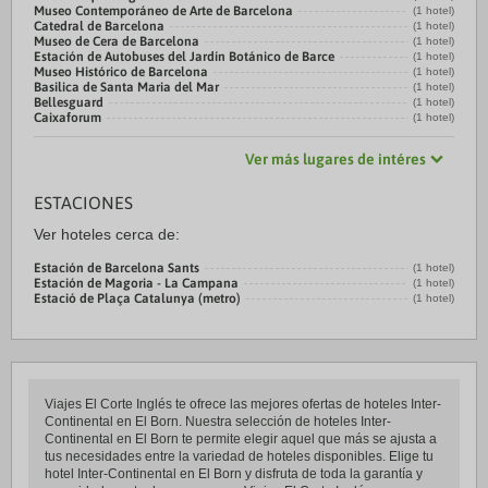
Museo Contemporáneo de Arte de Barcelona
(1 hotel)
Catedral de Barcelona
(1 hotel)
Museo de Cera de Barcelona
(1 hotel)
Estación de Autobuses del Jardín Botánico de Barce
(1 hotel)
Museo Histórico de Barcelona
(1 hotel)
Basilica de Santa Maria del Mar
(1 hotel)
Bellesguard
(1 hotel)
Caixaforum
(1 hotel)
Ver más lugares de intéres
ESTACIONES
Ver hoteles cerca de:
Estación de Barcelona Sants
(1 hotel)
Estación de Magoria - La Campana
(1 hotel)
Estació de Plaça Catalunya (metro)
(1 hotel)
Viajes El Corte Inglés te ofrece las mejores ofertas de hoteles Inter-
Continental en El Born. Nuestra selección de hoteles Inter-
Continental en El Born te permite elegir aquel que más se ajusta a
tus necesidades entre la variedad de hoteles disponibles. Elige tu
hotel Inter-Continental en El Born y disfruta de toda la garantía y