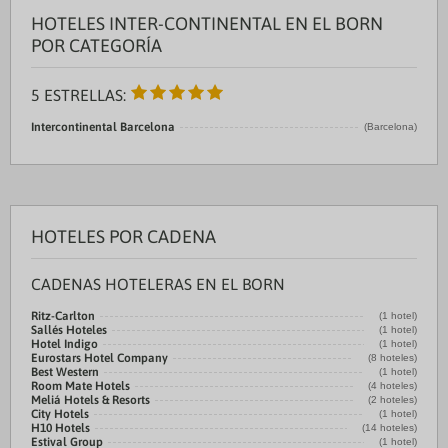
HOTELES INTER-CONTINENTAL EN EL BORN
POR CATEGORÍA
5 ESTRELLAS:
Intercontinental Barcelona
(Barcelona)
HOTELES POR CADENA
CADENAS HOTELERAS EN EL BORN
Ritz-Carlton
(1 hotel)
Sallés Hoteles
(1 hotel)
Hotel Indigo
(1 hotel)
Eurostars Hotel Company
(8 hoteles)
Best Western
(1 hotel)
Room Mate Hotels
(4 hoteles)
Meliá Hotels & Resorts
(2 hoteles)
City Hotels
(1 hotel)
H10 Hotels
(14 hoteles)
Estival Group
(1 hotel)