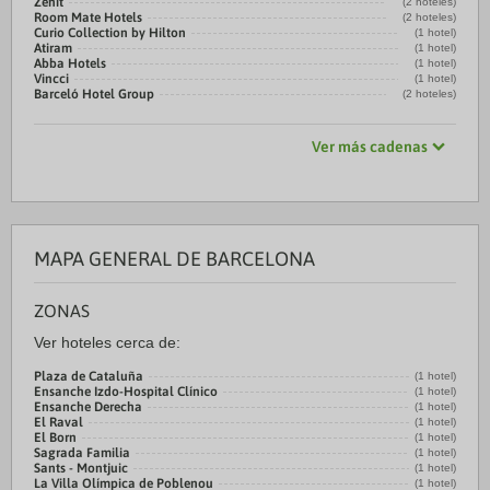
Zenit
(2 hoteles)
Room Mate Hotels
(2 hoteles)
Curio Collection by Hilton
(1 hotel)
Atiram
(1 hotel)
Abba Hotels
(1 hotel)
Vincci
(1 hotel)
Barceló Hotel Group
(2 hoteles)
Ver más cadenas
MAPA GENERAL DE BARCELONA
ZONAS
Ver hoteles cerca de:
Plaza de Cataluña
(1 hotel)
Ensanche Izdo-Hospital Clínico
(1 hotel)
Ensanche Derecha
(1 hotel)
El Raval
(1 hotel)
El Born
(1 hotel)
Sagrada Familia
(1 hotel)
Sants - Montjuic
(1 hotel)
La Villa Olímpica de Poblenou
(1 hotel)