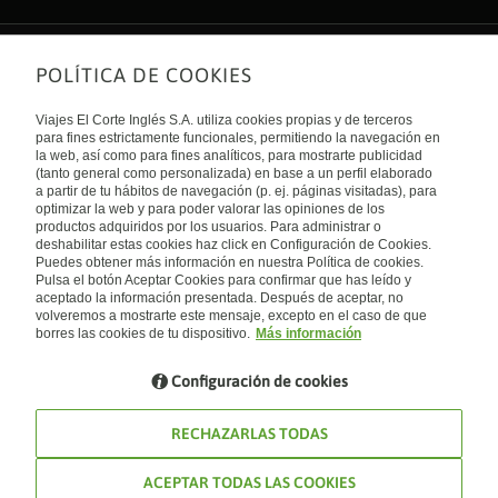
POLÍTICA DE COOKIES
Sobre nosotros
Quiénes somos
Viajes El Corte Inglés S.A. utiliza cookies propias y de terceros
Financiación
Enlaces de interés
para fines estrictamente funcionales, permitiendo la navegación en
Sostenibilidad
la web, así como para fines analíticos, para mostrarte publicidad
Turismo accesible
(tanto general como personalizada) en base a un perfil elaborado
Guías de viaje
Tarjeta El Corte Inglés
a partir de tu hábitos de navegación (p. ej. páginas visitadas), para
Catálogos
Trabaja con nosotros
Internacional
optimizar la web y para poder valorar las opiniones de los
Auto check-in
El Corte Inglés
productos adquiridos por los usuarios. Para administrar o
Condiciones Generales
Canal Ético
deshabilitar estas cookies haz click en Configuración de Cookies.
Política de privacidad
España
Política de cookies
Puedes obtener más información en nuestra Política de cookies.
Accesibilidad
Pulsa el botón Aceptar Cookies para confirmar que has leído y
Empresas/ Grupos
aceptado la información presentada. Después de aceptar, no
Visita nuestro blog
volveremos a mostrarte este mensaje, excepto en el caso de que
borres las cookies de tu dispositivo.
Más información
Blog de Viajes el Corte inglés
Configuración de cookies
RECHAZARLAS TODAS
ACEPTAR TODAS LAS COOKIES