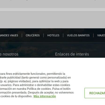
ANDES VIAJES
CRUCEROS
HOTELES
VUELOS BARATOS
VIAJES
e nosotros
Enlaces de interés
s somos
Guías de viaje
iación
Catálogos
bilidad
Auto check-in
o accesible
Condiciones Generales
 para fines estrictamente funcionales, permitiendo la
 El Corte Inglés
Política de privacidad
trarte publicidad (tanto general como personalizada) en
a con nosotros
Política de cookies
(p. ej. páginas visitadas), para optimizar la web y para
e Inglés
Accesibilidad
 usuarios. Para administrar o deshabilitar estas cookies
Ético
Empresas/ Grupos
ormación en nuestra Política de cookies. Pulsa el botón
nformación presentada. Después de aceptar, no volveremos
RECHAZAR
cookies de tu dispositivo.
Más información