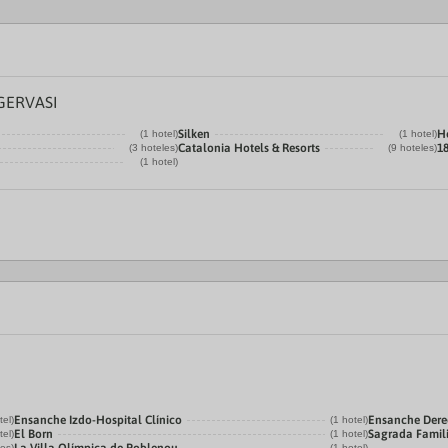
GERVASI
Silken
H
(1 hotel)
(1 hotel)
Catalonia Hotels & Resorts
1
(3 hoteles)
(9 hoteles)
(1 hotel)
Ensanche Izdo-Hospital Clínico
Ensanche Der
tel)
(1 hotel)
El Born
Sagrada Famil
tel)
(1 hotel)
les)
(1 hotel)