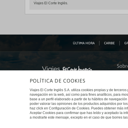
Viajes El Corte Inglés.
ÚLTIMA HORA
CARIBE
GR
Sobr
Quiéne
POLÍTICA DE COOKIES
Financ
Sosteni
Turism
Viajes El Corte Inglés S.A. utiliza cookies propias y de terceros
Tarjeta
navegación en la web, así como para fines analíticos, para mos
Trabaj
base a un perfil elaborado a partir de tu hábitos de navegación 
El Cort
poder valorar las opiniones de los productos adquiridos por los
Canal 
haz click en Configuración de Cookies. Puedes obtener más inf
Aceptar Cookies para confirmar que has leído y aceptado la i
a mostrarte este mensaje, excepto en el caso de que borres las 
© Viajes El Corte Inglés 2026. Todos los derechos reservados