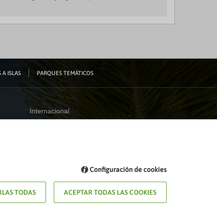
 A ISLAS
PARQUES TEMÁTICOS
Internacional
España
Visita nuestro blog
Configuración de cookies
Blog de Viajes el Corte inglés
LAS TODAS
ACEPTAR TODAS LAS COOKIES