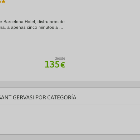
a
te.
date.
ress
Press
e
the
e Barcelona Hotel, disfrutarás de
estion
question
na, a apenas cinco minutos a pie
ark
mark
demás, este hotel de lujo se
ey
key
to
t
get
e
the
eyboard
keyboard
desde
ortcuts
shortcuts
135
€
r
for
hanging
changing
tes.
dates.
SANT GERVASI POR CATEGORÍA