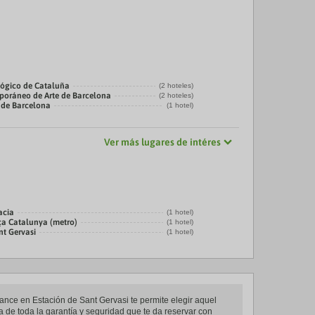
ógico de Cataluña
(2 hoteles)
oráneo de Arte de Barcelona
(2 hoteles)
 de Barcelona
(1 hotel)
Ver más lugares de intéres
acia
(1 hotel)
ça Catalunya (metro)
(1 hotel)
nt Gervasi
(1 hotel)
ance en Estación de Sant Gervasi te permite elegir aquel
a de toda la garantía y seguridad que te da reservar con