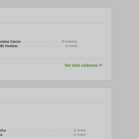
oteles Center
(3 hoteles)
881 Hoteles
(1 hotel)
Ver más cadenas
echa
(1 hotel)
ia
(1 hotel)