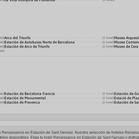
La Villa Olímpica de Poblenou
Arco del Triunfo
Museo Arqueol
tel)
(1 hotel)
Estación de Autobuses Norte de Barcelona
Museo Contemp
tel)
(1 hotel)
Estación de Arco de Triunfo
Museo de Cera
tel)
(1 hotel)
tel)
Estación de Barcelona Francia
Estación de Gr
tel)
(1 hotel)
Estación de Monumental
Estació de Pla
tel)
(1 hotel)
Estación de Provenca
Estación de Sa
tel)
(1 hotel)
eles Renaissance en Estación de Sant Gervasi. Nuestra selección de hoteles Renaiss
eles disponibles. Elige tu hotel Renaissance en Estación de Sant Gervasi y disfrut