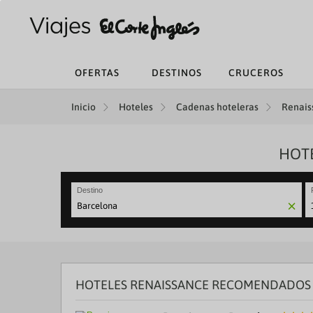
OFERTAS
DESTINOS
CRUCEROS
Inicio
Hoteles
Cadenas hoteleras
Renais
HOTE
Destino
N
fo
to
in
wi
th
HOTELES RENAISSANCE RECOMENDADOS E
ca
a
se