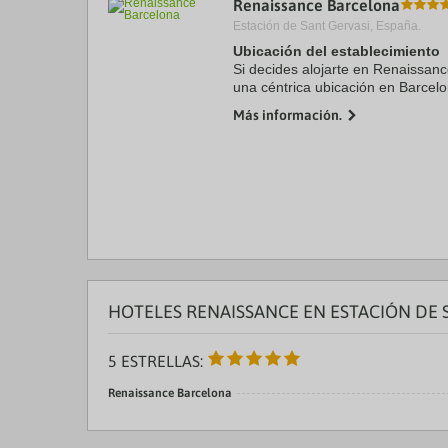
Renaissance Barcelona
a
Estación de Sant Gervasi, España.
da
P
Ubicación del establecimiento
th
Si decides alojarte en Renaissanc
qu
una céntrica ubicación en Barcelo
m
de Casa Amatller y Casa Batlló. A
k
Más información.
encuentra ...
to
ge
th
k
sh
fo
c
da
HOTELES RENAISSANCE EN ESTACIÓN DE 
5 ESTRELLAS:
Renaissance Barcelona