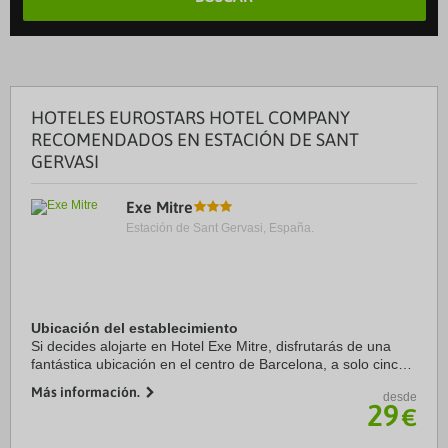
HOTELES EUROSTARS HOTEL COMPANY
RECOMENDADOS EN ESTACIÓN DE SANT
GERVASI
Exe Mitre
Estación de Sant Gervasi, España.
Ubicación del establecimiento
Si decides alojarte en Hotel Exe Mitre, disfrutarás de una
fantástica ubicación en el centro de Barcelona, a solo cinco
minutos en coche de Park Güell y Casa Milà. Además, este
Más información.
desde
hotel se encuentra a 3,4 km ...
29
€