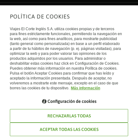
POLÍTICA DE COOKIES
Sobre nosotros
Quiénes somos
Viajes El Corte Inglés S.A. utiliza cookies propias y de terceros
Financiación
Enlaces de interés
para fines estrictamente funcionales, permitiendo la navegación en
Sostenibilidad
la web, así como para fines analíticos, para mostrarte publicidad
Turismo accesible
(tanto general como personalizada) en base a un perfil elaborado
Guías de viaje
Tarjeta El Corte Inglés
a partir de tu hábitos de navegación (p. ej. páginas visitadas), para
Catálogos
Trabaja con nosotros
Internacional
optimizar la web y para poder valorar las opiniones de los
Auto check-in
El Corte Inglés
productos adquiridos por los usuarios. Para administrar o
Condiciones Generales
Canal Ético
deshabilitar estas cookies haz click en Configuración de Cookies.
Política de privacidad
España
Política de cookies
Puedes obtener más información en nuestra Política de cookies.
Accesibilidad
Pulsa el botón Aceptar Cookies para confirmar que has leído y
Empresas/ Grupos
aceptado la información presentada. Después de aceptar, no
Visita nuestro blog
volveremos a mostrarte este mensaje, excepto en el caso de que
borres las cookies de tu dispositivo.
Más información
Blog de Viajes el Corte inglés
Configuración de cookies
RECHAZARLAS TODAS
ACEPTAR TODAS LAS COOKIES