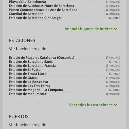
Playa de la Barceloneta
(4 hoteles)
Estación de Autobuses Norte de Barcelona
(7 hoteles)
Museo Contemporáneo de Arte de Barcelona
(11 hoteles)
Catedral de Barcelona
(11 hoteles)
Estación de Barcelona Clot Aragó
(1 hotel)
Ver más lugares de intéres
ESTACIONES
Ver hoteles cerca de:
Estació de Plaça de Catalunya (Cercanias)
(7 hoteles)
Estación de Barcelona Sants
(1 hotel)
Estación de Barcelona Francia
(8 hoteles)
Estación de El Putxet
(2 hoteles)
Estación de Ernest Lluch
(1 hotel)
Estación de Gracia
(4 hoteles)
Estación de La Bonanova
(2 hoteles)
Estación de Las Tres Torres
(2 hoteles)
Estación de Magoria - La Campana
(1 hotel)
Estación de Monumental
(5 hoteles)
Ver todas las estaciones
PUERTOS
Ver hoteles cerca de: