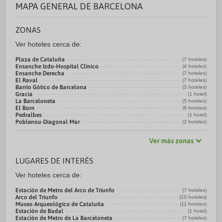
MAPA GENERAL DE BARCELONA
ZONAS
Ver hoteles cerca de:
Plaza de Cataluña
(7 hoteles)
Ensanche Izdo-Hospital Clínico
(4 hoteles)
Ensanche Derecha
(7 hoteles)
El Raval
(7 hoteles)
Barrio Gótico de Barcelona
(3 hoteles)
Gracia
(1 hotel)
La Barceloneta
(5 hoteles)
El Born
(8 hoteles)
Pedralbes
(1 hotel)
Poblenou-Diagonal Mar
(2 hoteles)
Ver más zonas
LUGARES DE INTERÉS
Ver hoteles cerca de:
Estación de Metro del Arco de Triunfo
(7 hoteles)
Arco del Triunfo
(10 hoteles)
Museo Arqueológico de Cataluña
(11 hoteles)
Estación de Badal
(1 hotel)
Estación de Metro de La Barceloneta
(7 hoteles)