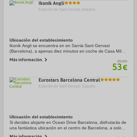
Ikonik Anglí
Estación de Sant Gervasi, España.
Ubicación del establecimiento
Ikonik Angli se encuentra en en Sarrià-Sant Gervasi
(Barcelona), a apenas diez minutos en coche de Casa Milà y
La Rambla. Además, este hotel se encuentra a 5,6 km de
Más información.
desde
Sagrada Familia y a 5,9 km de Catedral ...
53
€
Eurostars Barcelona Central
Estación de Sant Gervasi, España.
Ubicación del establecimiento
Si decides alojarte en Ocean Drive Barcelona, disfrutarás de
una fantástica ubicación en el centro de Barcelona, a solo
cinco minutos a pie de Paseo de Gracia y Casa Batlló.
Más información.