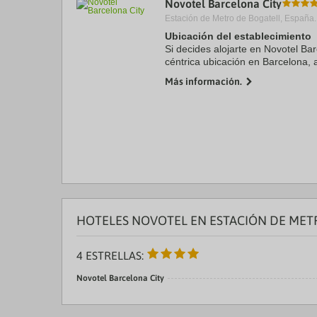
Novotel Barcelona City
a
Estación de Metro de Bogatell, España.
da
P
Ubicación del establecimiento
th
Si decides alojarte en Novotel Bar
qu
céntrica ubicación en Barcelona, 
m
Sagrada Familia y Plaza de Catal
k
Más información.
sostenible se ...
to
ge
th
k
sh
fo
c
da
HOTELES NOVOTEL EN ESTACIÓN DE MET
4 ESTRELLAS:
Novotel Barcelona City