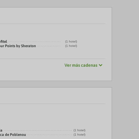
fitel
(1 hotel)
our Points by Sheraton
(1 hotel)
Ver más cadenas
ia
(1 hotel)
ica de Poblenou
(1 hotel)