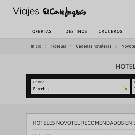
OFERTAS
DESTINOS
CRUCEROS
Inicio
Hoteles
Cadenas hoteleras
Novotel
HOTEL
Destino
N
fo
to
in
wi
th
HOTELES NOVOTEL RECOMENDADOS EN E
ca
a
se