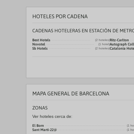
HOTELES POR CADENA
CADENAS HOTELERAS EN ESTACIÓN DE METR
Best Hotels
Ritz-Carlton
(2 hoteles)
Novotel
Autograph Coll
(1 hotel)
Sb Hotels
Catalonia Hote
(2 hoteles)
MAPA GENERAL DE BARCELONA
ZONAS
Ver hoteles cerca de:
El Born
(1 ho
Sant Martí-22@
(1 ho