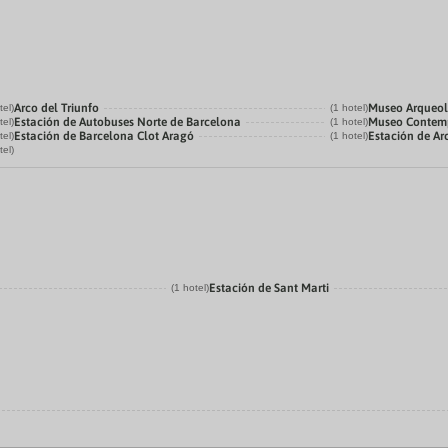
Arco del Triunfo
Museo Arqueol
tel)
(1 hotel)
Estación de Autobuses Norte de Barcelona
Museo Contemp
tel)
(1 hotel)
Estación de Barcelona Clot Aragó
Estación de Ar
tel)
(1 hotel)
tel)
Estación de Sant Marti
(1 hotel)