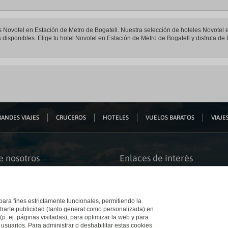
les Novotel en Estación de Metro de Bogatell. Nuestra selección de hoteles Novotel 
disponibles. Elige tu hotel Novotel en Estación de Metro de Bogatell y disfruta de 
ANDES VIAJES
CRUCEROS
HOTELES
VUELOS BARATOS
VIAJES
e nosotros
Enlaces de interés
s somos
Guías de viaje
iación
Catálogos
bilidad
Auto check-in
o accesible
Condiciones Generales
 para fines estrictamente funcionales, permitiendo la
 El Corte Inglés
Política de privacidad
trarte publicidad (tanto general como personalizada) en
a con nosotros
Política de cookies
(p. ej. páginas visitadas), para optimizar la web y para
e Inglés
Accesibilidad
 usuarios. Para administrar o deshabilitar estas cookies