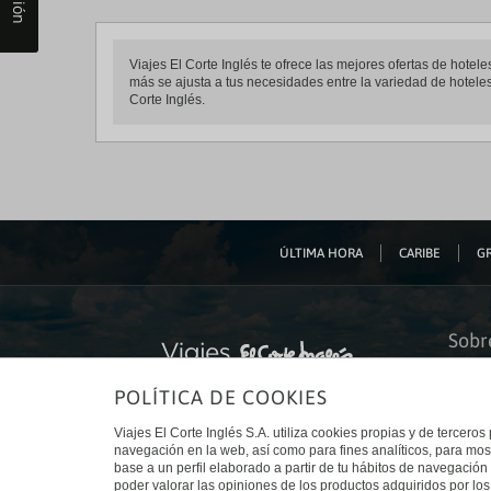
Viajes El Corte Inglés te ofrece las mejores ofertas de hote
más se ajusta a tus necesidades entre la variedad de hoteles 
Corte Inglés.
ÚLTIMA HORA
CARIBE
GR
Sobr
Quiéne
POLÍTICA DE COOKIES
Financ
Sosteni
Turism
Viajes El Corte Inglés S.A. utiliza cookies propias y de terceros
Tarjeta
navegación en la web, así como para fines analíticos, para mos
Trabaj
base a un perfil elaborado a partir de tu hábitos de navegación 
El Cort
poder valorar las opiniones de los productos adquiridos por los