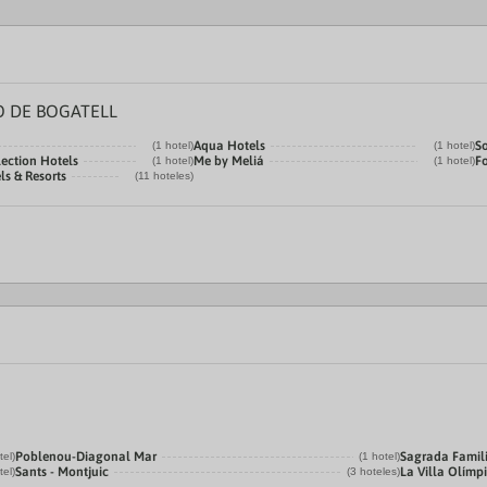
O DE BOGATELL
Aqua Hotels
So
(1 hotel)
(1 hotel)
ection Hotels
Me by Meliá
F
(1 hotel)
(1 hotel)
ls & Resorts
(11 hoteles)
Poblenou-Diagonal Mar
Sagrada Famil
tel)
(1 hotel)
Sants - Montjuic
La Villa Olímp
tel)
(3 hoteles)