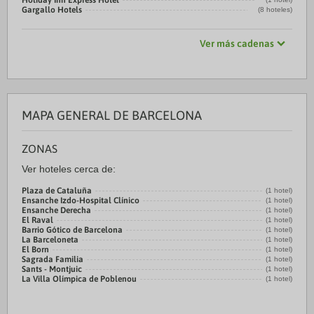
Holiday Inn Express Hotel
Gargallo Hotels
(8 hoteles)
Ver más cadenas
MAPA GENERAL DE BARCELONA
ZONAS
Ver hoteles cerca de:
Plaza de Cataluña
(1 hotel)
Ensanche Izdo-Hospital Clínico
(1 hotel)
Ensanche Derecha
(1 hotel)
El Raval
(1 hotel)
Barrio Gótico de Barcelona
(1 hotel)
La Barceloneta
(1 hotel)
El Born
(1 hotel)
Sagrada Familia
(1 hotel)
Sants - Montjuic
(1 hotel)
La Villa Olímpica de Poblenou
(1 hotel)