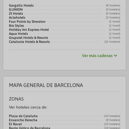
Gargallo Hotels
(8 hoteles)
ILUNION
(3 hoteles)
Zt Hotels
(2 hoteles)
Actahotels
(2 hoteles)
Four Points by Sheraton
(1 hotel)
Ibis Styles
(1 hotel)
Holiday Inn Express Hotel
(1 hotel)
Aqua Hotels
(1 hotel)
Grupotel Hotels & Resorts
(1 hotel)
Catalonia Hotels & Resorts
(11 hoteles)
Ver más cadenas
MAPA GENERAL DE BARCELONA
ZONAS
Ver hoteles cerca de:
Plaza de Cataluña
(10 hoteles)
Ensanche Derecha
(9 hoteles)
El Raval
(10 hoteles)
Barrio Gótico de Barcelona
(10 hoteles)