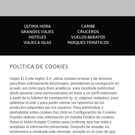
ÚLTIMA HORA
CARIBE
GRANDES VIAJES
CRUCEROS
HOTELES
VUELOS BARATOS
VIAJES A ISLAS
PARQUES TEMÁTICOS
POLÍTICA DE COOKIES
Sobre nosotros
Quiénes somos
Viajes El Corte Inglés S.A. utiliza cookies propias y de terceros
Financiación
Enlaces de interés
para fines estrictamente funcionales, permitiendo la navegación en
Sostenibilidad
la web, así como para fines analíticos, para mostrarte publicidad
Turismo accesible
(tanto general como personalizada) en base a un perfil elaborado
Guías de viaje
Tarjeta El Corte Inglés
a partir de tu hábitos de navegación (p. ej. páginas visitadas), para
Catálogos
Trabaja con nosotros
Internacional
optimizar la web y para poder valorar las opiniones de los
Auto check-in
El Corte Inglés
productos adquiridos por los usuarios. Para administrar o
Condiciones Generales
Canal Ético
deshabilitar estas cookies haz click en Configuración de Cookies.
Política de privacidad
España
Política de cookies
Puedes obtener más información en nuestra Política de cookies.
Accesibilidad
Pulsa el botón Aceptar Cookies para confirmar que has leído y
Empresas/ Grupos
aceptado la información presentada. Después de aceptar, no
Visita nuestro blog
volveremos a mostrarte este mensaje, excepto en el caso de que