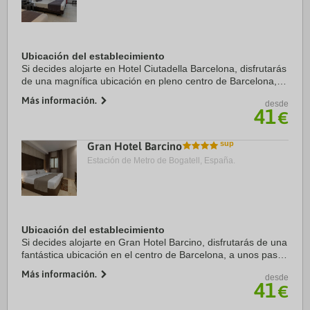
Ubicación del establecimiento
Si decides alojarte en Hotel Ciutadella Barcelona, disfrutarás
de una magnífica ubicación en pleno centro de Barcelona, a
solo diez minutos a pie de Puerto de Barcelona y Catedral
Más información.
desde
de Barcelona. Además, ...
41
€
Gran Hotel Barcino
Estación de Metro de Bogatell, España.
Ubicación del establecimiento
Si decides alojarte en Gran Hotel Barcino, disfrutarás de una
fantástica ubicación en el centro de Barcelona, a unos pasos
de Catedral de Barcelona y a solo 5 min a pie de La Rambla.
Más información.
desde
Además, este hotel se ...
41
€