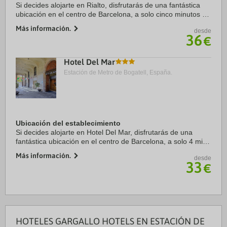
Si decides alojarte en Rialto, disfrutarás de una fantástica
ubicación en el centro de Barcelona, a solo cinco minutos a
pie de Catedral de Barcelona y La Rambla. Además, este
Más información.
desde
hotel se encuentra a 0,9 km ...
36
€
Hotel Del Mar
Estación de Metro de Bogatell, España.
Ubicación del establecimiento
Si decides alojarte en Hotel Del Mar, disfrutarás de una
fantástica ubicación en el centro de Barcelona, a solo 4 min
a pie de Museo Picasso y a 7 min de Puerto de Barcelona.
Más información.
desde
Además, este hotel se ...
33
€
HOTELES GARGALLO HOTELS EN ESTACIÓN DE