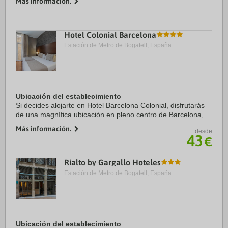
Más información.
Además, este hotel se ...
Hotel Colonial Barcelona
Estación de Metro de Bogatell, España.
Ubicación del establecimiento
Si decides alojarte en Hotel Barcelona Colonial, disfrutarás
de una magnífica ubicación en pleno centro de Barcelona, a
solo diez minutos a pie de Catedral de Barcelona y Puerto
Más información.
desde
de Barcelona. Además, este ...
43
€
Rialto by Gargallo Hoteles
Estación de Metro de Bogatell, España.
Ubicación del establecimiento