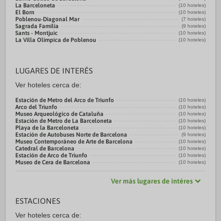
La Barceloneta
(10 hoteles)
El Born
(10 hoteles)
Poblenou-Diagonal Mar
(7 hoteles)
Sagrada Familia
(9 hoteles)
Sants - Montjuic
(10 hoteles)
La Villa Olímpica de Poblenou
(10 hoteles)
LUGARES DE INTERÉS
Ver hoteles cerca de:
Estación de Metro del Arco de Triunfo
(10 hoteles)
Arco del Triunfo
(10 hoteles)
Museo Arqueológico de Cataluña
(10 hoteles)
Estación de Metro de La Barceloneta
(10 hoteles)
Playa de la Barceloneta
(10 hoteles)
Estación de Autobuses Norte de Barcelona
(9 hoteles)
Museo Contemporáneo de Arte de Barcelona
(10 hoteles)
Catedral de Barcelona
(10 hoteles)
Estación de Arco de Triunfo
(10 hoteles)
Museo de Cera de Barcelona
(10 hoteles)
Ver más lugares de intéres
ESTACIONES
Ver hoteles cerca de: