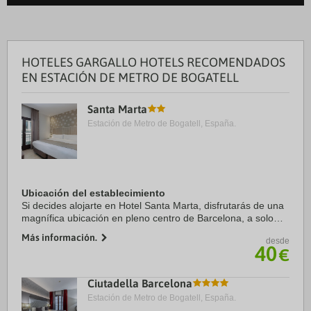
HOTELES GARGALLO HOTELS RECOMENDADOS
EN ESTACIÓN DE METRO DE BOGATELL
Santa Marta
Estación de Metro de Bogatell, España.
Ubicación del establecimiento
Si decides alojarte en Hotel Santa Marta, disfrutarás de una
magnífica ubicación en pleno centro de Barcelona, a solo
diez minutos a pie de Puerto de Barcelona y Museo Picasso.
Más información.
desde
Además, este hotel se ...
40
€
Ciutadella Barcelona
Estación de Metro de Bogatell, España.