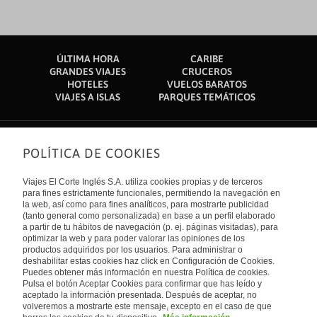
ÚLTIMA HORA
CARIBE
GRANDES VIAJES
CRUCEROS
HOTELES
VUELOS BARATOS
VIAJES A ISLAS
PARQUES TEMÁTICOS
POLÍTICA DE COOKIES
Sobre nosotros
Quiénes somos
Viajes El Corte Inglés S.A. utiliza cookies propias y de terceros
Financiación
Enlaces de interés
para fines estrictamente funcionales, permitiendo la navegación en
Sostenibilidad
la web, así como para fines analíticos, para mostrarte publicidad
Turismo accesible
(tanto general como personalizada) en base a un perfil elaborado
Guías de viaje
Tarjeta El Corte Inglés
a partir de tu hábitos de navegación (p. ej. páginas visitadas), para
Catálogos
Trabaja con nosotros
Internacional
optimizar la web y para poder valorar las opiniones de los
Auto check-in
El Corte Inglés
productos adquiridos por los usuarios. Para administrar o
Condiciones Generales
Canal Ético
deshabilitar estas cookies haz click en Configuración de Cookies.
Política de privacidad
España
Política de cookies
Puedes obtener más información en nuestra Política de cookies.
Accesibilidad
Pulsa el botón Aceptar Cookies para confirmar que has leído y
Empresas/ Grupos
aceptado la información presentada. Después de aceptar, no
Visita nuestro blog
volveremos a mostrarte este mensaje, excepto en el caso de que