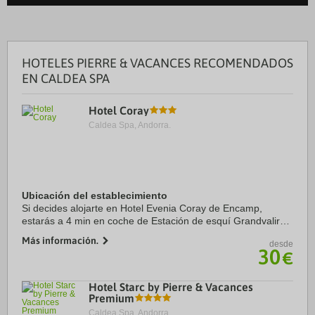
HOTELES PIERRE & VACANCES RECOMENDADOS
EN CALDEA SPA
Hotel Coray
Caldea Spa, Andorra.
Ubicación del establecimiento
Si decides alojarte en Hotel Evenia Coray de Encamp,
estarás a 4 min en coche de Estación de esquí Grandvalira y
a 7 de Spa Caldea. Además, este hotel de esquí se
Más información.
desde
encuentra a 7,4 km de Centro comercial ...
30
€
Hotel Starc by Pierre & Vacances
Premium
Caldea Spa, Andorra.