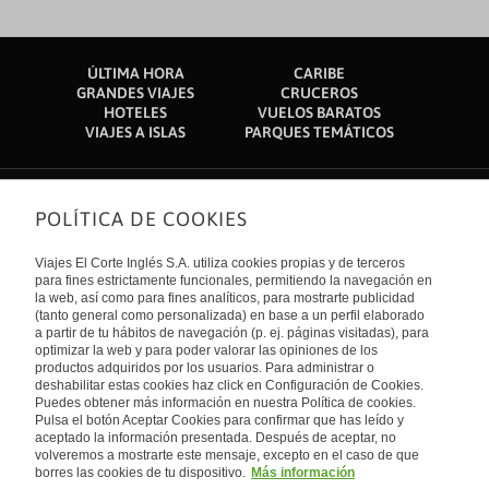
ÚLTIMA HORA
CARIBE
GRANDES VIAJES
CRUCEROS
HOTELES
VUELOS BARATOS
VIAJES A ISLAS
PARQUES TEMÁTICOS
POLÍTICA DE COOKIES
Sobre nosotros
Quiénes somos
Viajes El Corte Inglés S.A. utiliza cookies propias y de terceros
Financiación
Enlaces de interés
para fines estrictamente funcionales, permitiendo la navegación en
Sostenibilidad
la web, así como para fines analíticos, para mostrarte publicidad
Turismo accesible
(tanto general como personalizada) en base a un perfil elaborado
Guías de viaje
Tarjeta El Corte Inglés
a partir de tu hábitos de navegación (p. ej. páginas visitadas), para
Catálogos
Trabaja con nosotros
Internacional
optimizar la web y para poder valorar las opiniones de los
Auto check-in
El Corte Inglés
productos adquiridos por los usuarios. Para administrar o
Condiciones Generales
Canal Ético
deshabilitar estas cookies haz click en Configuración de Cookies.
Política de privacidad
España
Política de cookies
Puedes obtener más información en nuestra Política de cookies.
Accesibilidad
Pulsa el botón Aceptar Cookies para confirmar que has leído y
Empresas/ Grupos
aceptado la información presentada. Después de aceptar, no
Visita nuestro blog
volveremos a mostrarte este mensaje, excepto en el caso de que
borres las cookies de tu dispositivo.
Más información
Blog de Viajes el Corte inglés