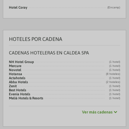
Hotel Coray
(Encamp)
HOTELES POR CADENA
CADENAS HOTELERAS EN CALDEA SPA
NH Hotel Group
(1 hotel)
Mercure
(1 hotel)
Novotel
(1 hotel)
Hotansa
(8 hoteles)
Actahotels
(1 hotel)
Abba Hotels
(2 hoteles)
Zenit
(1 hotel)
Best Hotels
(1 hotel)
Evenia Hotels
(1 hotel)
Meliá Hotels & Resorts
(1 hotel)
Ver más cadenas