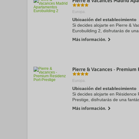
Pierre & Vacances Madrid Apa
Europa.
Ubicación del establecimiento
Si decides alojarte en Pierre & V
Eurobuilding 2, disfrutarás de una
de Madrid, a unos pasos de Paseo
Más información.
min a pie ...
Pierre & Vacances - Premium 
Europa.
Ubicación del establecimiento
Si decides alojarte en Résidence
Prestige, disfrutarás de una fantá
Antibes, a solo 15 minutos en coc
Más información.
Bulevar ...