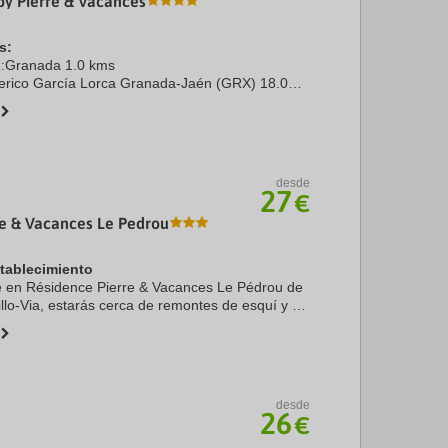
by Pierre & Vacances
s:
 1:Granada 1.0 kms
erico García Lorca Granada-Jaén (GRX) 18.0
0 kms
anada 1.7 kms
alacio de Congresos y Exposiciones de ...
desde
27
€
re & Vacances Le Pedrou
stablecimiento
te en Résidence Pierre & Vacances Le Pédrou de
o-Via, estarás cerca de remontes de esquí y a
stación de esquí de Font-Romeu y Estación de
desde
26
€