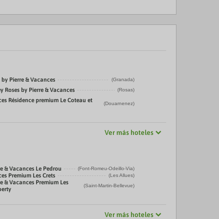
by Pierre & Vacances
(Granada)
y Roses by Pierre & Vacances
(Rosas)
ces Résidence premium Le Coteau et
(Douarnenez)
Ver más hoteles
re & Vacances Le Pedrou
(Font-Romeu-Odeillo-Via)
ces Premium Les Crets
(Les Allues)
re & Vacances Premium Les
(Saint-Martin-Bellevue)
berty
Ver más hoteles