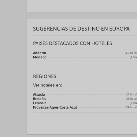
SUGERENCIAS DE DESTINO EN EUROPA
PAÍSES DESTACADOS CON HOTELES
Andorra
(11 hote
Mónaco
(1 ho
REGIONES
Ver hoteles en:
Alsacia
(2 hote
Bretaña
(8 hote
Lemosín
(1 ho
Provenza-Alpes-Costa Azul
(29 hote