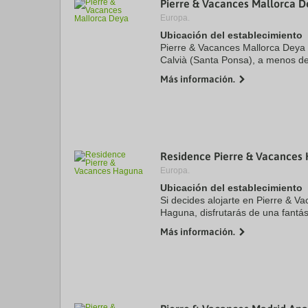
Pierre & Vacances Mallorca D
a
Europa.
da
P
Ubicación del establecimiento
th
Pierre & Vacances Mallorca Deya 
qu
Calvià (Santa Ponsa), a menos d
m
Parque de atracciones Katmandu 
k
Más información.
este apartotel con ...
to
ge
th
k
sh
fo
c
Residence Pierre & Vacances
da
Europa.
Ubicación del establecimiento
Si decides alojarte en Pierre & 
Haguna, disfrutarás de una fantás
Biarritz y apenas te separarán 1
Más información.
Basques y ...