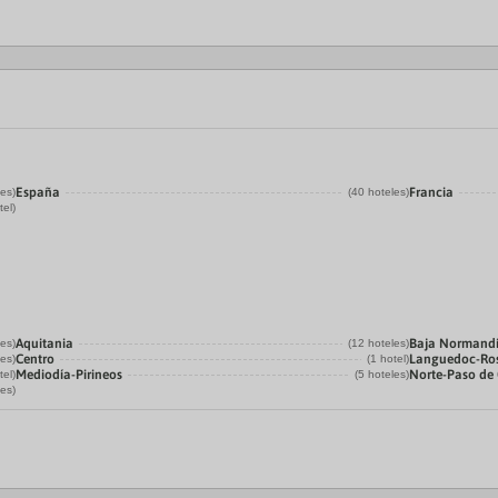
España
Francia
les)
(40 hoteles)
tel)
Aquitania
Baja Normand
les)
(12 hoteles)
Centro
Languedoc-Ro
les)
(1 hotel)
Mediodía-Pirineos
Norte-Paso de 
tel)
(5 hoteles)
les)