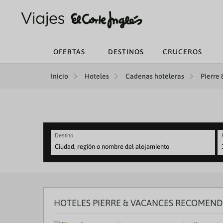
OFERTAS
DESTINOS
CRUCEROS
Inicio
Hoteles
Cadenas hoteleras
Pierre 
Destino
N
fo
to
in
wi
th
HOTELES PIERRE & VACANCES RECOMEN
ca
a
se