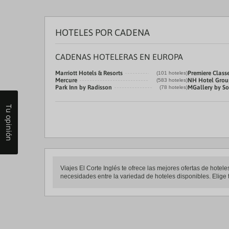
HOTELES POR CADENA
CADENAS HOTELERAS EN EUROPA
Marriott Hotels & Resorts
Premiere Class
(101 hoteles)
Mercure
NH Hotel Grou
(583 hoteles)
Park Inn by Radisson
MGallery by Sof
(78 hoteles)
Tu opinión
Viajes El Corte Inglés te ofrece las mejores ofertas de hote
necesidades entre la variedad de hoteles disponibles. Elige t