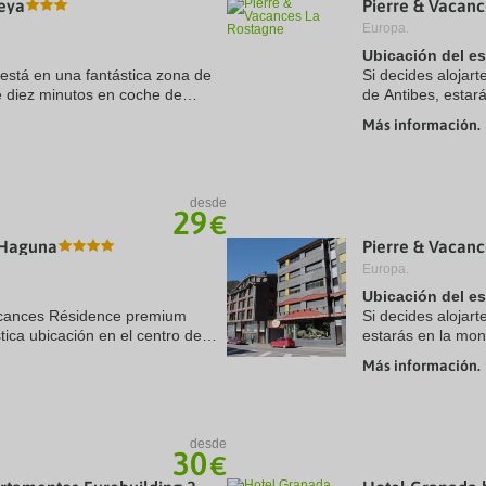
eya
Pierre & Vacan
a
Europa.
te.
date.
ress
Press
Ubicación del e
e
the
está en una fantástica zona de
Si decides alojar
estion
question
e diez minutos en coche de
de Antibes, estar
ark
mark
Park y Puerto Portals. Además,
coche de Playa d
ey
key
Más información.
Croisette. Además,
to
t
get
e
the
eyboard
keyboard
desde
ortcuts
shortcuts
29
€
r
for
hanging
changing
 Haguna
Pierre & Vacanc
tes.
dates.
Europa.
Ubicación del e
Vacances Résidence premium
Si decides alojart
tica ubicación en el centro de
estarás en la mo
5 minutos en coche de Côte des
Estación de esquí
Más información.
Además, este ...
desde
30
€