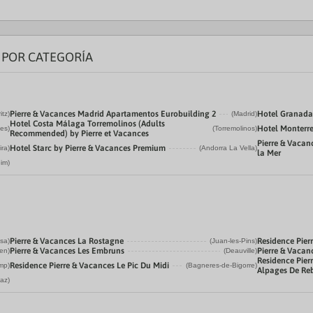
 POR CATEGORÍA
Pierre & Vacances Madrid Apartamentos Eurobuilding 2
Hotel Granada 
itz)
(Madrid)
Hotel Costa Málaga Torremolinos (Adults
Hotel Monterre
bes)
(Torremolinos)
Recommended) by Pierre et Vacances
Pierre & Vacan
Hotel Starc by Pierre & Vacances Premium
ira)
(Andorra La Vella)
la Mer
im)
Pierre & Vacances La Rostagne
Residence Pier
sa)
(Juan-les-Pins)
Pierre & Vacances Les Embruns
Pierre & Vacan
en)
(Deauville)
Residence Pier
Residence Pierre & Vacances Le Pic Du Midi
mp)
(Bagneres-de-Bigorre)
Alpages De Re
iaz)