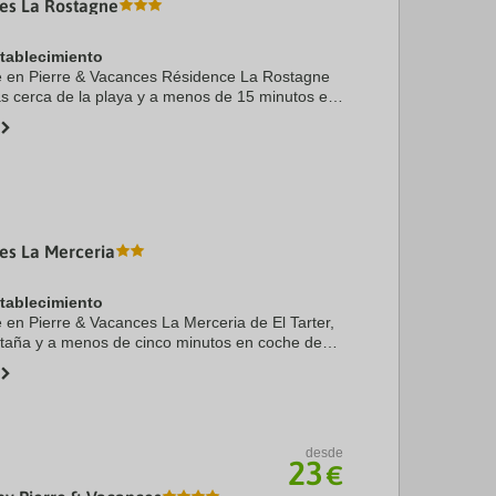
ces La Rostagne
stablecimiento
te en Pierre & Vacances Résidence La Rostagne
ás cerca de la playa y a menos de 15 minutos en
e Juan-les-Pins y Bulevar Promenade de la
 ...
es La Merceria
stablecimiento
e en Pierre & Vacances La Merceria de El Tarter,
ntaña y a menos de cinco minutos en coche de
 de Soldeu y Estación de esquí GrandValira.
desde
23
€