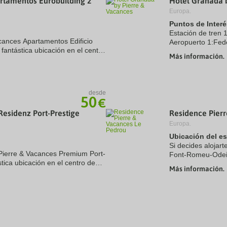
rtamentos Eurobuilding 2
Hotel Granada 
Europa.
Puntos de Interé
Estación de tren
acances Apartamentos Edificio
Aeropuerto 1:Fed
 fantástica ubicación en el centro
kms
Más información.
 de la Castellana y a solo 11
Puerto:Motril 70.
Centro Ciudad:Gr
Recinto ferial 1:P
desde
50
€
Residenz Port-Prestige
Residence Pier
Europa.
Ubicación del e
Si decides alojar
 Pierre & Vacances Premium Port-
Font-Romeu-Odeill
stica ubicación en el centro de
pocos pasos de E
Más información.
he de Playa de Juan-les-Pins y
esquí ...