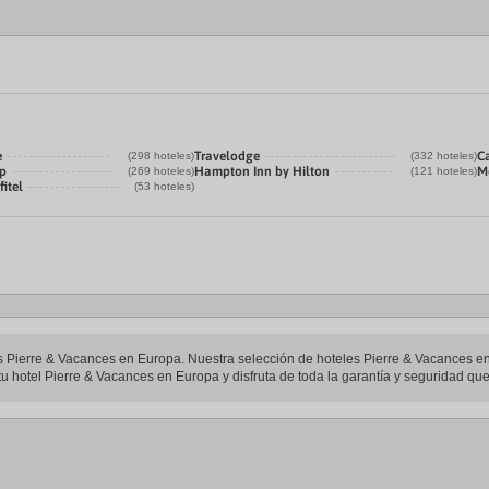
e
Travelodge
Ca
(298 hoteles)
(332 hoteles)
p
Hampton Inn by Hilton
Me
(269 hoteles)
(121 hoteles)
itel
(53 hoteles)
les Pierre & Vacances en Europa. Nuestra selección de hoteles Pierre & Vacances en
u hotel Pierre & Vacances en Europa y disfruta de toda la garantía y seguridad que 