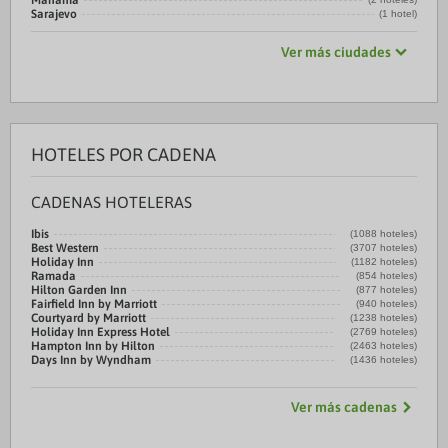
Manama
Sarajevo
(1 hotel)
Ver más ciudades
HOTELES POR CADENA
CADENAS HOTELERAS
Ibis
(1088 hoteles)
Best Western
(3707 hoteles)
Holiday Inn
(1182 hoteles)
Ramada
(854 hoteles)
Hilton Garden Inn
(877 hoteles)
Fairfield Inn by Marriott
(940 hoteles)
Courtyard by Marriott
(1238 hoteles)
Holiday Inn Express Hotel
(2769 hoteles)
Hampton Inn by Hilton
(2463 hoteles)
Days Inn by Wyndham
(1436 hoteles)
Ver más cadenas