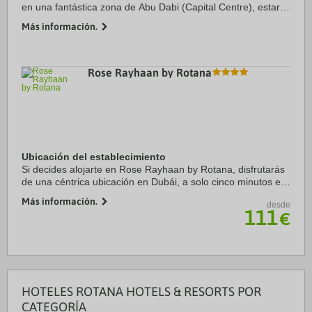
en una fantástica zona de Abu Dabi (Capital Centre), estarás
a 1 min en coche de Abu Dhabi National Exhibition Centre y
Más información.
a otros 11 min de Gran ...
Rose Rayhaan by Rotana
Ubicación del establecimiento
Si decides alojarte en Rose Rayhaan by Rotana, disfrutarás
de una céntrica ubicación en Dubái, a solo cinco minutos en
coche de Centro financiero Dubai International Financial
Más información.
desde
Centre y Parque temático ...
111
€
HOTELES ROTANA HOTELS & RESORTS POR
CATEGORÍA