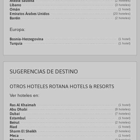
Arabia Saudita
(2 hoteles)
Líbano
(3 hoteles)
Omán
(1 hotel)
Emiratos Árabes Unidos
(20 hoteles)
Baréin
(2 hoteles)
Europa:
Bosnia-Herzegovina
(1 hotel)
Turquía
(1 hotel)
SUGERENCIAS DE DESTINO
OTROS HOTELES ROTANA HOTELS & RESORTS
Ver hoteles en:
Ras Al Khaimah
(1 hotel)
Abu Dhabi
(9 hoteles)
Dubai
(7 hoteles)
Estambul
(1 hotel)
Beirut
(2 hoteles)
Riad
(1 hotel)
Sharm El Sheikh
(3 hoteles)
Meca
(1 hotel)
(2 hoteles)