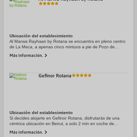
Ubicación del establecimiento
Al Marwa Rayhaan by Rotana se encuentra en pleno centro
de La Meca, a apenas cinco mintuos a pie de Pozo de
Zamzam y Gran mezquita de La Meca. Además, este hotel
Más información.
de 5 estrellas se encuentra a 4,6 km de ...
Gefinor Rotana
Ubicación del establecimiento
Si decides alojarte en Gefinor Rotana, disfrutarás de una
céntrica ubicación en Beirut, a solo 2 min en coche de
Universidad Americana de Beirut y 6 min de Puerto
Más información.
deportivo Zaitunay Bay. Además, este hotel ...