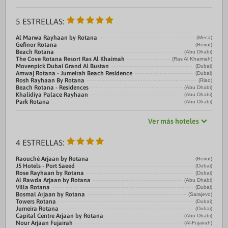
5 ESTRELLAS:
Al Marwa Rayhaan by Rotana
(Meca)
Gefinor Rotana
(Beirut)
Beach Rotana
(Abu Dhabi)
The Cove Rotana Resort Ras Al Khaimah
(Ras Al Khaimah)
Movenpick Dubai Grand Al Bustan
(Dubai)
Amwaj Rotana - Jumeirah Beach Residence
(Dubai)
Rosh Rayhaan By Rotana
(Riad)
Beach Rotana - Residences
(Abu Dhabi)
Khalidiya Palace Rayhaan
(Abu Dhabi)
Park Rotana
(Abu Dhabi)
Ver más hoteles
4 ESTRELLAS:
Raouché Arjaan by Rotana
(Beirut)
J5 Hotels - Port Saeed
(Dubai)
Rose Rayhaan by Rotana
(Dubai)
Al Rawda Arjaan by Rotana
(Abu Dhabi)
Villa Rotana
(Dubai)
Bosmal Arjaan by Rotana
(Sarajevo)
Towers Rotana
(Dubai)
Jumeira Rotana
(Dubai)
Capital Centre Arjaan by Rotana
(Abu Dhabi)
Nour Arjaan Fujairah
(Al-Fujairah)