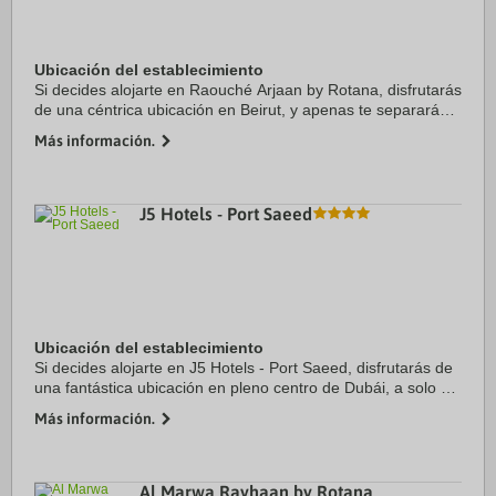
Ubicación del establecimiento
Si decides alojarte en Raouché Arjaan by Rotana, disfrutarás
de una céntrica ubicación en Beirut, y apenas te separarán
10 minutos en coche de Calle Hamra y Puerto deportivo
Más información.
Zaitunay Bay. Además, este ...
J5 Hotels - Port Saeed
Ubicación del establecimiento
Si decides alojarte en J5 Hotels - Port Saeed, disfrutarás de
una fantástica ubicación en pleno centro de Dubái, a solo 5
min a pie de Centro comercial City Centre Deira y a otros 5
Más información.
en coche de Centro Al ...
Al Marwa Rayhaan by Rotana