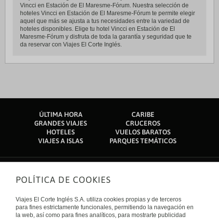
Vincci en Estación de El Maresme-Fórum. Nuestra selección de
hoteles Vincci en Estación de El Maresme-Fórum te permite elegir
aquel que más se ajusta a tus necesidades entre la variedad de
hoteles disponibles. Elige tu hotel Vincci en Estación de El
Maresme-Fórum y disfruta de toda la garantía y seguridad que te
da reservar con Viajes El Corte Inglés.
ÚLTIMA HORA
CARIBE
GRANDES VIAJES
CRUCEROS
HOTELES
VUELOS BARATOS
VIAJES A ISLAS
PARQUES TEMÁTICOS
POLÍTICA DE COOKIES
Sobre nosotros
Quiénes somos
Viajes El Corte Inglés S.A. utiliza cookies propias y de terceros
Financiación
Enlaces de interés
para fines estrictamente funcionales, permitiendo la navegación en
Sostenibilidad
la web, así como para fines analíticos, para mostrarte publicidad