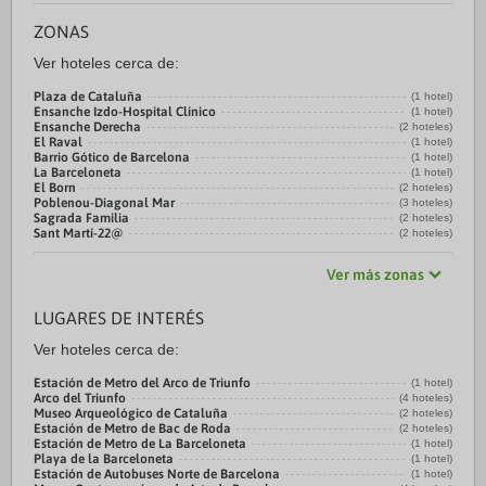
ZONAS
Ver hoteles cerca de:
Plaza de Cataluña
(1 hotel)
Ensanche Izdo-Hospital Clínico
(1 hotel)
Ensanche Derecha
(2 hoteles)
El Raval
(1 hotel)
Barrio Gótico de Barcelona
(1 hotel)
La Barceloneta
(1 hotel)
El Born
(2 hoteles)
Poblenou-Diagonal Mar
(3 hoteles)
Sagrada Familia
(2 hoteles)
Sant Martí-22@
(2 hoteles)
Ver más zonas
LUGARES DE INTERÉS
Ver hoteles cerca de:
Estación de Metro del Arco de Triunfo
(1 hotel)
Arco del Triunfo
(4 hoteles)
Museo Arqueológico de Cataluña
(2 hoteles)
Estación de Metro de Bac de Roda
(2 hoteles)
Estación de Metro de La Barceloneta
(1 hotel)
Playa de la Barceloneta
(1 hotel)
Estación de Autobuses Norte de Barcelona
(1 hotel)