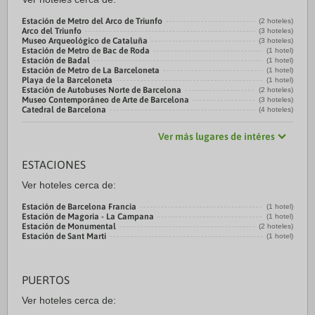
Estación de Metro del Arco de Triunfo
(2 hoteles)
Arco del Triunfo
(3 hoteles)
Museo Arqueológico de Cataluña
(3 hoteles)
Estación de Metro de Bac de Roda
(1 hotel)
Estación de Badal
(1 hotel)
Estación de Metro de La Barceloneta
(1 hotel)
Playa de la Barceloneta
(1 hotel)
Estación de Autobuses Norte de Barcelona
(2 hoteles)
Museo Contemporáneo de Arte de Barcelona
(3 hoteles)
Catedral de Barcelona
(4 hoteles)
Ver más lugares de intéres
ESTACIONES
Ver hoteles cerca de:
Estación de Barcelona Francia
(1 hotel)
Estación de Magoria - La Campana
(1 hotel)
Estación de Monumental
(2 hoteles)
Estación de Sant Marti
(1 hotel)
PUERTOS
Ver hoteles cerca de: