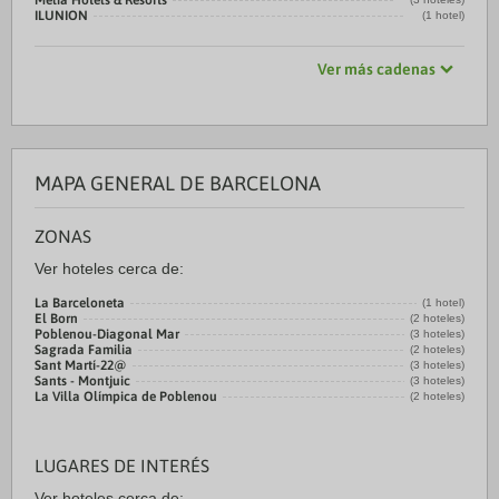
Meliá Hotels & Resorts
ILUNION
(1 hotel)
Ver más cadenas
MAPA GENERAL DE BARCELONA
ZONAS
Ver hoteles cerca de:
La Barceloneta
(1 hotel)
El Born
(2 hoteles)
Poblenou-Diagonal Mar
(3 hoteles)
Sagrada Familia
(2 hoteles)
Sant Martí-22@
(3 hoteles)
Sants - Montjuic
(3 hoteles)
La Villa Olímpica de Poblenou
(2 hoteles)
LUGARES DE INTERÉS
Ver hoteles cerca de: