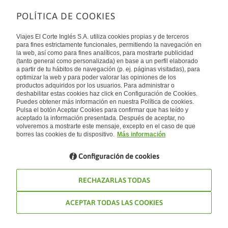
POLÍTICA DE COOKIES
Sobre nosotros
Quiénes somos
Viajes El Corte Inglés S.A. utiliza cookies propias y de terceros
Financiación
Enlaces de interés
para fines estrictamente funcionales, permitiendo la navegación en
Sostenibilidad
la web, así como para fines analíticos, para mostrarte publicidad
Turismo accesible
(tanto general como personalizada) en base a un perfil elaborado
Guías de viaje
Tarjeta El Corte Inglés
a partir de tu hábitos de navegación (p. ej. páginas visitadas), para
Catálogos
Trabaja con nosotros
Internacional
optimizar la web y para poder valorar las opiniones de los
Auto check-in
El Corte Inglés
productos adquiridos por los usuarios. Para administrar o
Condiciones Generales
Canal Ético
deshabilitar estas cookies haz click en Configuración de Cookies.
Política de privacidad
España
Política de cookies
Puedes obtener más información en nuestra Política de cookies.
Accesibilidad
Pulsa el botón Aceptar Cookies para confirmar que has leído y
Empresas/ Grupos
aceptado la información presentada. Después de aceptar, no
Visita nuestro blog
volveremos a mostrarte este mensaje, excepto en el caso de que
borres las cookies de tu dispositivo.
Más información
Blog de Viajes el Corte inglés
Configuración de cookies
RECHAZARLAS TODAS
ACEPTAR TODAS LAS COOKIES
© Viajes El Corte Inglés 2026. Todos los derechos reservados