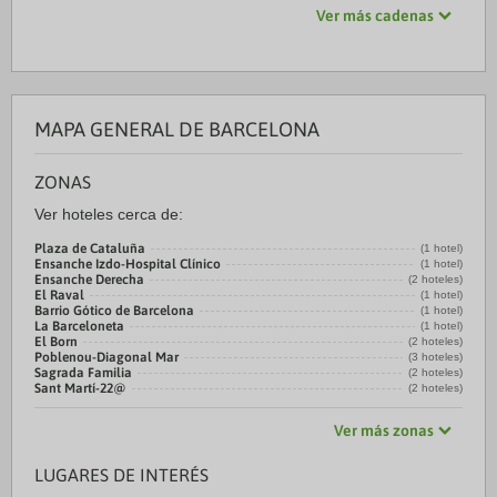
Ver más cadenas
MAPA GENERAL DE BARCELONA
ZONAS
Ver hoteles cerca de:
Plaza de Cataluña
(1 hotel)
Ensanche Izdo-Hospital Clínico
(1 hotel)
Ensanche Derecha
(2 hoteles)
El Raval
(1 hotel)
Barrio Gótico de Barcelona
(1 hotel)
La Barceloneta
(1 hotel)
El Born
(2 hoteles)
Poblenou-Diagonal Mar
(3 hoteles)
Sagrada Familia
(2 hoteles)
Sant Martí-22@
(2 hoteles)
Ver más zonas
LUGARES DE INTERÉS