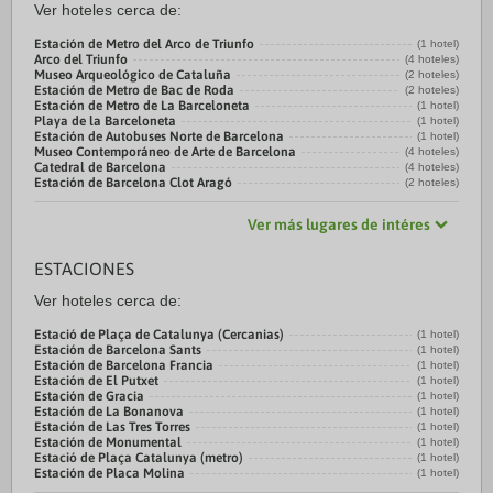
Ver hoteles cerca de:
Estación de Metro del Arco de Triunfo
(1 hotel)
Arco del Triunfo
(4 hoteles)
Museo Arqueológico de Cataluña
(2 hoteles)
Estación de Metro de Bac de Roda
(2 hoteles)
Estación de Metro de La Barceloneta
(1 hotel)
Playa de la Barceloneta
(1 hotel)
Estación de Autobuses Norte de Barcelona
(1 hotel)
Museo Contemporáneo de Arte de Barcelona
(4 hoteles)
Catedral de Barcelona
(4 hoteles)
Estación de Barcelona Clot Aragó
(2 hoteles)
Ver más lugares de intéres
ESTACIONES
Ver hoteles cerca de:
Estació de Plaça de Catalunya (Cercanias)
(1 hotel)
Estación de Barcelona Sants
(1 hotel)
Estación de Barcelona Francia
(1 hotel)
Estación de El Putxet
(1 hotel)
Estación de Gracia
(1 hotel)
Estación de La Bonanova
(1 hotel)
Estación de Las Tres Torres
(1 hotel)
Estación de Monumental
(1 hotel)
Estació de Plaça Catalunya (metro)
(1 hotel)
Estación de Placa Molina
(1 hotel)