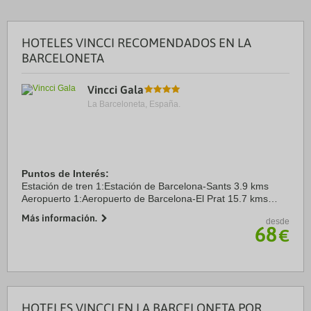
HOTELES VINCCI RECOMENDADOS EN LA
BARCELONETA
Vincci Gala
La Barceloneta, España.
Puntos de Interés:
Estación de tren 1:Estación de Barcelona-Sants 3.9 kms
Aeropuerto 1:Aeropuerto de Barcelona-El Prat 15.7 kms
Puerto:Puerto Olímpico 2.8 kms
Más información.
desde
Centro Ciudad:Plaza Catalunya 1.0 kms
68
€
Recinto ferial 1:CCIB 5.5 ...
HOTELES VINCCI EN LA BARCELONETA POR