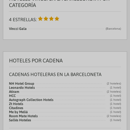
CATEGORÍA
4 ESTRELLAS:
Vincci Gala
(Barcelona)
HOTELES POR CADENA
CADENAS HOTELERAS EN LA BARCELONETA
NH Hotel Group
(2 hoteles)
Leonardo Hotels
(1 hotel)
Atiram
(2 hoteles)
HCC
(1 hotel)
Autograph Collection Hotels
(1 hotel)
Zt Hotels
(1 hotel)
Citadines
(1 hotel)
Me by Meliá
(1 hotel)
Room Mate Hotels
(2 hoteles)
Sallés Hoteles
(1 hotel)