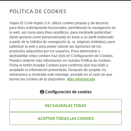
POLÍTICA DE COOKIES
Sobre nosotros
Quiénes somos
Viajes El Corte Inglés S.A. utiliza cookies propias y de terceros
Financiación
Enlaces de interés
para fines estrictamente funcionales, permitiendo la navegación en
Sostenibilidad
la web, así como para fines analíticos, para mostrarte publicidad
Turismo accesible
(tanto general como personalizada) en base a un perfil elaborado
Guías de viaje
Tarjeta El Corte Inglés
a partir de tu hábitos de navegación (p. ej. páginas visitadas), para
Catálogos
Trabaja con nosotros
Internacional
optimizar la web y para poder valorar las opiniones de los
Auto check-in
El Corte Inglés
productos adquiridos por los usuarios. Para administrar o
Condiciones Generales
Canal Ético
deshabilitar estas cookies haz click en Configuración de Cookies.
Política de privacidad
España
Política de cookies
Puedes obtener más información en nuestra Política de cookies.
Accesibilidad
Pulsa el botón Aceptar Cookies para confirmar que has leído y
Empresas/ Grupos
aceptado la información presentada. Después de aceptar, no
Visita nuestro blog
volveremos a mostrarte este mensaje, excepto en el caso de que
borres las cookies de tu dispositivo.
Más información
Blog de Viajes el Corte inglés
Configuración de cookies
RECHAZARLAS TODAS
ACEPTAR TODAS LAS COOKIES
© Viajes El Corte Inglés 2026. Todos los derechos reservados