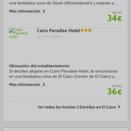
una fantástica zona de Gizeh (Mohandessin) y estarás a
menos de cinco minutos en coche de Plaza Tahrir y Museo
Más información.
desde
Egipcio. Además, este hotel se ...
34
€
Cairo Paradise Hotel
El Cairo, Egipto.
Ubicación del establecimiento
Si decides alojarte en Cairo Paradise Hotel, te encontrarás
en una fantástica zona de El Cairo (Centro de El Cairo) y
apenas te separarán unos pasos de Talaat Harb Street y
Más información.
desde
Royal Chariots Museum. Además, ...
36
€
Ver todos los hoteles 3 Estrellas en El Cairo