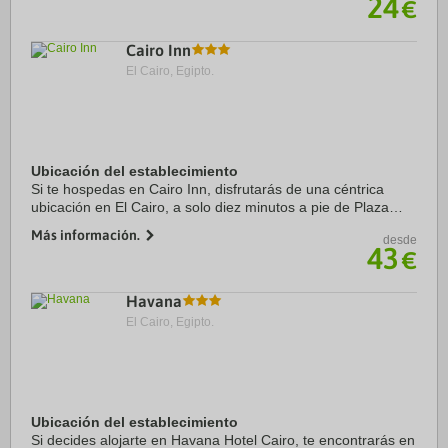
24
€
Cairo Inn
El Cairo, Egipto.
Ubicación del establecimiento
Si te hospedas en Cairo Inn, disfrutarás de una céntrica
ubicación en El Cairo, a solo diez minutos a pie de Plaza
Tahrir y Museo Egipcio. Además, este hotel se encuentra a 2
Más información.
desde
km de Universidad Americana de ...
43
€
Havana
El Cairo, Egipto.
Ubicación del establecimiento
Si decides alojarte en Havana Hotel Cairo, te encontrarás en