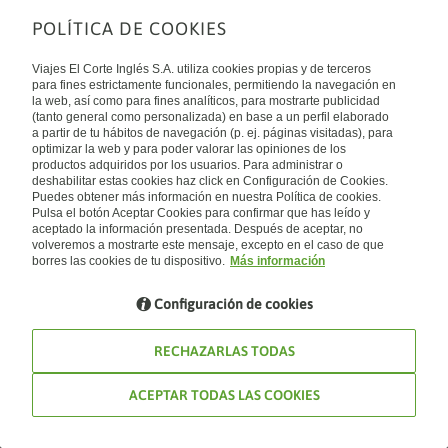
POLÍTICA DE COOKIES
Sobre nosotros
Quiénes somos
Viajes El Corte Inglés S.A. utiliza cookies propias y de terceros
Financiación
Enlaces de interés
para fines estrictamente funcionales, permitiendo la navegación en
Sostenibilidad
la web, así como para fines analíticos, para mostrarte publicidad
Turismo accesible
(tanto general como personalizada) en base a un perfil elaborado
Guías de viaje
Tarjeta El Corte Inglés
a partir de tu hábitos de navegación (p. ej. páginas visitadas), para
Catálogos
Trabaja con nosotros
Internacional
optimizar la web y para poder valorar las opiniones de los
Auto check-in
El Corte Inglés
productos adquiridos por los usuarios. Para administrar o
Condiciones Generales
Canal Ético
deshabilitar estas cookies haz click en Configuración de Cookies.
Política de privacidad
España
Política de cookies
Puedes obtener más información en nuestra Política de cookies.
Accesibilidad
Pulsa el botón Aceptar Cookies para confirmar que has leído y
Empresas/ Grupos
aceptado la información presentada. Después de aceptar, no
Visita nuestro blog
volveremos a mostrarte este mensaje, excepto en el caso de que
borres las cookies de tu dispositivo.
Más información
Blog de Viajes el Corte inglés
Configuración de cookies
RECHAZARLAS TODAS
ACEPTAR TODAS LAS COOKIES
© Viajes El Corte Inglés 2026. Todos los derechos reservados