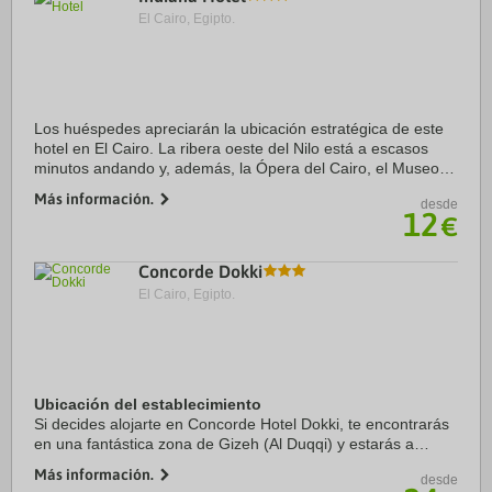
El Cairo, Egipto.
Los huéspedes apreciarán la ubicación estratégica de este
hotel en El Cairo. La ribera oeste del Nilo está a escasos
minutos andando y, además, la Ópera del Cairo, el Museo
Egipcio y otros lugares de interés quedan muy cerca del
Más información.
desde
alojamiento. El ...
12
€
Concorde Dokki
El Cairo, Egipto.
Ubicación del establecimiento
Si decides alojarte en Concorde Hotel Dokki, te encontrarás
en una fantástica zona de Gizeh (Al Duqqi) y estarás a
menos de cinco minutos en coche de Plaza Tahrir y Museo
Más información.
desde
Egipcio. Además, este hotel se ...