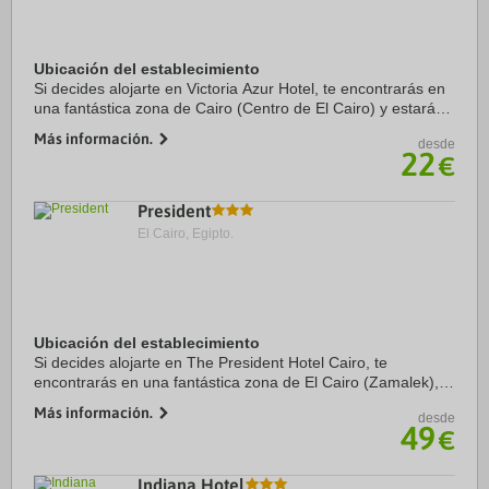
Ubicación del establecimiento
Si decides alojarte en Victoria Azur Hotel, te encontrarás en
una fantástica zona de Cairo (Centro de El Cairo) y estarás
a menos de 15 minutos en coche de Museo de Arte Islámico
Más información.
desde
y Khan el-Khalili. ...
22
€
President
El Cairo, Egipto.
Ubicación del establecimiento
Si decides alojarte en The President Hotel Cairo, te
encontrarás en una fantástica zona de El Cairo (Zamalek),
apenas te separarán cinco minutos en coche de Plaza Tahrir
Más información.
desde
y Museo Egipcio. Además, este hotel ...
49
€
Indiana Hotel