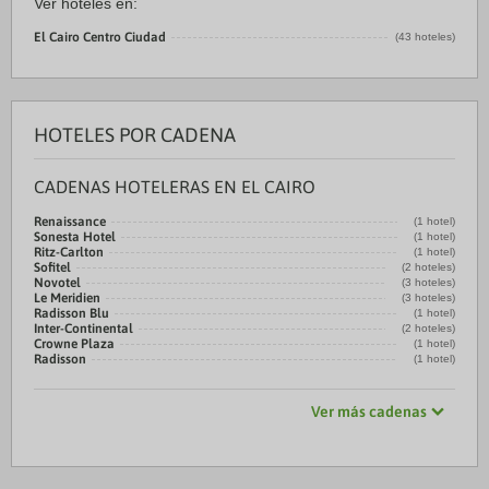
Ver hoteles en:
El Cairo Centro Ciudad
(43 hoteles)
HOTELES POR CADENA
CADENAS HOTELERAS EN EL CAIRO
Renaissance
(1 hotel)
Sonesta Hotel
(1 hotel)
Ritz-Carlton
(1 hotel)
Sofitel
(2 hoteles)
Novotel
(3 hoteles)
Le Meridien
(3 hoteles)
Radisson Blu
(1 hotel)
Inter-Continental
(2 hoteles)
Crowne Plaza
(1 hotel)
Radisson
(1 hotel)
Ver más cadenas