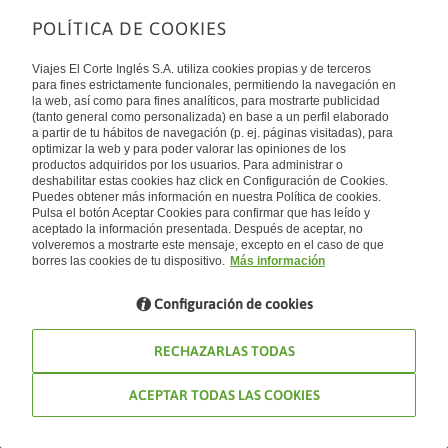
POLÍTICA DE COOKIES
Sobre nosotros
Quiénes somos
Viajes El Corte Inglés S.A. utiliza cookies propias y de terceros
Financiación
Enlaces de interés
para fines estrictamente funcionales, permitiendo la navegación en
Sostenibilidad
la web, así como para fines analíticos, para mostrarte publicidad
Turismo accesible
(tanto general como personalizada) en base a un perfil elaborado
Guías de viaje
Tarjeta El Corte Inglés
a partir de tu hábitos de navegación (p. ej. páginas visitadas), para
Catálogos
Trabaja con nosotros
Internacional
optimizar la web y para poder valorar las opiniones de los
Auto check-in
El Corte Inglés
productos adquiridos por los usuarios. Para administrar o
Condiciones Generales
Canal Ético
deshabilitar estas cookies haz click en Configuración de Cookies.
Política de privacidad
España
Política de cookies
Puedes obtener más información en nuestra Política de cookies.
Accesibilidad
Pulsa el botón Aceptar Cookies para confirmar que has leído y
Empresas/ Grupos
aceptado la información presentada. Después de aceptar, no
Visita nuestro blog
volveremos a mostrarte este mensaje, excepto en el caso de que
borres las cookies de tu dispositivo.
Más información
Blog de Viajes el Corte inglés
Configuración de cookies
RECHAZARLAS TODAS
ACEPTAR TODAS LAS COOKIES
© Viajes El Corte Inglés 2026. Todos los derechos reservados