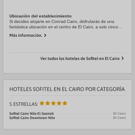
Ubicación del establecimiento
Si decides alojarte en Conrad Cairo, disfrutarás de una
fantástica ubicación en el centro de El Cairo, a solo cinco
minutos en coche de Plaza Tahrir y Museo Egipcio. Además,
Más información.
este hotel con casino se ...
Ver todos los hoteles de Sofitel en El Cairo
HOTELES SOFITEL EN EL CAIRO POR CATEGORÍA
5 ESTRELLAS:
Sofitel Cairo Nile El Gezirah
(El Cairo)
Sofitel Cairo Downtown Nile
(El Cairo)