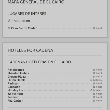
MAPA GENERAL DE EL CAIRO
LUGARES DE INTERÉS
Ver hoteles en:
El Cairo Centro Ciudad
(1 hotel)
HOTELES POR CADENA
CADENAS HOTELERAS EN EL CAIRO
Renaissance
(1 hotel)
Sheraton Hotels
(1 hotel)
Crowne Plaza
(1 hotel)
Hilton Hotels
(4 hoteles)
Radisson
(1 hotel)
Concorde
(1 hotel)
Holiday Inn
(2 hoteles)
JW Marriott
(1 hotel)
Fairmont
(1 hotel)
Ritz-Carlton
(1 hotel)