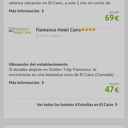
céntrica ubicación en El Cairo, a solo 1 min en coche de
Baron Empain Palace y 5 min de City Stars. Además, este
Más información.
desde
hotel sostenible se encuentra a ...
69
€
Flamenco Hotel Cairo
El Cairo, Egipto.
Ubicación del establecimiento
Si decides alojarte en Golden Tulip Flamenco, te
encontrarás en una fantástica zona de El Cairo (Zamalek) y
estarás a menos de cinco minutos en coche de Plaza Tahrir
Más información.
desde
y Museo Egipcio. Además, este hotel ...
47
€
Ver todos los hoteles 4 Estrellas en El Cairo