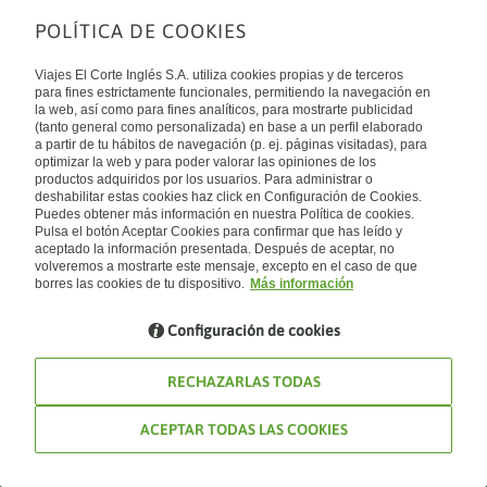
POLÍTICA DE COOKIES
Sobre nosotros
Quiénes somos
Viajes El Corte Inglés S.A. utiliza cookies propias y de terceros
Financiación
Enlaces de interés
para fines estrictamente funcionales, permitiendo la navegación en
Sostenibilidad
la web, así como para fines analíticos, para mostrarte publicidad
Turismo accesible
(tanto general como personalizada) en base a un perfil elaborado
Guías de viaje
Tarjeta El Corte Inglés
a partir de tu hábitos de navegación (p. ej. páginas visitadas), para
Catálogos
Trabaja con nosotros
Internacional
optimizar la web y para poder valorar las opiniones de los
Auto check-in
El Corte Inglés
productos adquiridos por los usuarios. Para administrar o
Condiciones Generales
Canal Ético
deshabilitar estas cookies haz click en Configuración de Cookies.
Política de privacidad
España
Política de cookies
Puedes obtener más información en nuestra Política de cookies.
Accesibilidad
Pulsa el botón Aceptar Cookies para confirmar que has leído y
Empresas/ Grupos
aceptado la información presentada. Después de aceptar, no
Visita nuestro blog
volveremos a mostrarte este mensaje, excepto en el caso de que
borres las cookies de tu dispositivo.
Más información
Blog de Viajes el Corte inglés
Configuración de cookies
RECHAZARLAS TODAS
ACEPTAR TODAS LAS COOKIES
© Viajes El Corte Inglés 2026. Todos los derechos reservados