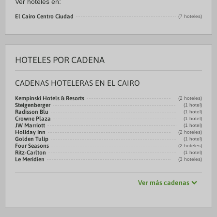
Ver hoteles en:
El Cairo Centro Ciudad
(7 hoteles)
HOTELES POR CADENA
CADENAS HOTELERAS EN EL CAIRO
Kempinski Hotels & Resorts
(2 hoteles)
Steigenberger
(1 hotel)
Radisson Blu
(1 hotel)
Crowne Plaza
(1 hotel)
JW Marriott
(1 hotel)
Holiday Inn
(2 hoteles)
Golden Tulip
(1 hotel)
Four Seasons
(2 hoteles)
Ritz-Carlton
(1 hotel)
Le Meridien
(3 hoteles)
Ver más cadenas