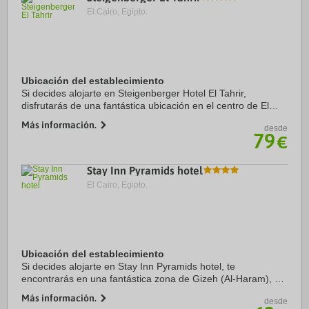
El Cairo, Egipto.
Ubicación del establecimiento
Si decides alojarte en Steigenberger Hotel El Tahrir,
disfrutarás de una fantástica ubicación en el centro de El
Cairo, a solo cinco minutos a pie de Plaza Tahrir y Museo
Más información.
desde
Egipcio. Además, este hotel para ...
79
€
Stay Inn Pyramids hotel
El Cairo, Egipto.
Ubicación del establecimiento
Si decides alojarte en Stay Inn Pyramids hotel, te
encontrarás en una fantástica zona de Gizeh (Al-Haram), a
menos de cinco minutos en coche de Pirámides de Guiza y
Más información.
desde
Keops Pyramid. Además, este hotel se ...