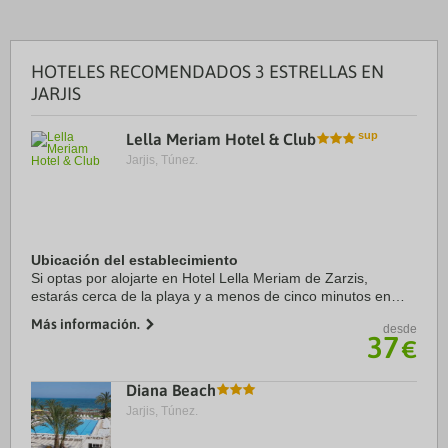
HOTELES RECOMENDADOS 3 ESTRELLAS EN
JARJIS
Lella Meriam Hotel & Club
Jarjis, Túnez.
Ubicación del establecimiento
Si optas por alojarte en Hotel Lella Meriam de Zarzis,
estarás cerca de la playa y a menos de cinco minutos en
coche de Playa Oamarit. Además, este hotel de playa se
Más información.
desde
encuentra a 3,8 km de Puerto pesquero ...
37
€
Diana Beach
Jarjis, Túnez.