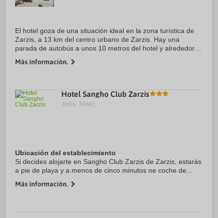
El hotel goza de una situación ideal en la zona turística de
Zarzis, a 13 km del centro urbano de Zarzis. Hay una
parada de autobús a unos 10 metros del hotel y alrededor
de 55 km desde el antiguo aeropuerto de Djerba.Este hotel
Más información.
de playa fue ...
Hotel Sangho Club Zarzis
Jarjis, Túnez.
Ubicación del establecimiento
Si decides alojarte en Sangho Club Zarzis de Zarzis, estarás
a pie de playa y a menos de cinco minutos ne coche de
Playa Oamarit y Puerto pesquero Oamarit. Además, este
Más información.
complejo de playa se encuentra a 8,7 ...