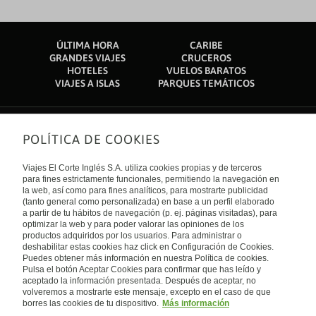
ÚLTIMA HORA
CARIBE
GRANDES VIAJES
CRUCEROS
HOTELES
VUELOS BARATOS
VIAJES A ISLAS
PARQUES TEMÁTICOS
POLÍTICA DE COOKIES
Sobre nosotros
Quiénes somos
Viajes El Corte Inglés S.A. utiliza cookies propias y de terceros
Financiación
Enlaces de interés
para fines estrictamente funcionales, permitiendo la navegación en
Sostenibilidad
la web, así como para fines analíticos, para mostrarte publicidad
Turismo accesible
(tanto general como personalizada) en base a un perfil elaborado
Guías de viaje
Tarjeta El Corte Inglés
a partir de tu hábitos de navegación (p. ej. páginas visitadas), para
Catálogos
Trabaja con nosotros
Internacional
optimizar la web y para poder valorar las opiniones de los
Auto check-in
El Corte Inglés
productos adquiridos por los usuarios. Para administrar o
Condiciones Generales
Canal Ético
deshabilitar estas cookies haz click en Configuración de Cookies.
Política de privacidad
España
Política de cookies
Puedes obtener más información en nuestra Política de cookies.
Accesibilidad
Pulsa el botón Aceptar Cookies para confirmar que has leído y
Empresas/ Grupos
aceptado la información presentada. Después de aceptar, no
Visita nuestro blog
volveremos a mostrarte este mensaje, excepto en el caso de que
borres las cookies de tu dispositivo.
Más información
Blog de Viajes el Corte inglés