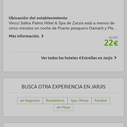
Ubicación del establecimiento
Vincci Safira Palms Hôtel & Spa de Zarzis está a menos de
cinco minutos en coche de Puerto pesquero Oamarit y Playa
Oamarit. Además, este complejo de playa se encuentra a
Más información.
desde
10,4 km de Playa Amira y a 28,4 km ...
22
€
Ver todos los hoteles 4 Estrellas en Jarjis
BUSCA OTRA EXPERIENCIA EN JARJIS
de Negocios
Románticos
Spa / Relax
Familiar
de Playa