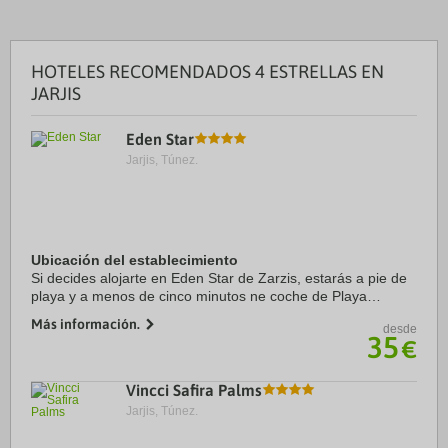
HOTELES RECOMENDADOS 4 ESTRELLAS EN
JARJIS
Eden Star
Jarjis, Túnez.
Ubicación del establecimiento
Si decides alojarte en Eden Star de Zarzis, estarás a pie de
playa y a menos de cinco minutos ne coche de Playa
Oamarit y Puerto pesquero Oamarit. Además, este hotel de
Más información.
desde
4 estrellas se encuentra a 7,1 km de ...
35
€
Vincci Safira Palms
Jarjis, Túnez.