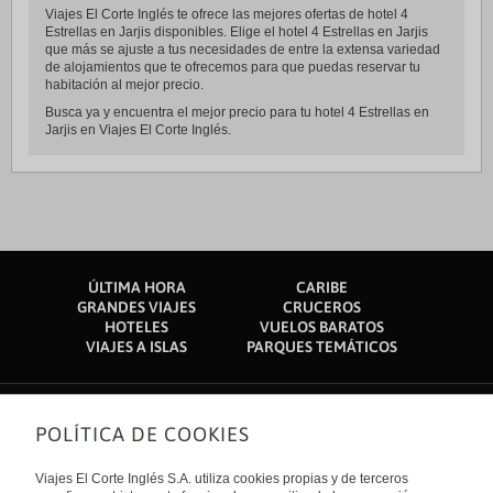
Viajes El Corte Inglés te ofrece las mejores ofertas de hotel 4
Estrellas en Jarjis disponibles. Elige el hotel 4 Estrellas en Jarjis
que más se ajuste a tus necesidades de entre la extensa variedad
de alojamientos que te ofrecemos para que puedas reservar tu
habitación al mejor precio.
Busca ya y encuentra el mejor precio para tu hotel 4 Estrellas en
Jarjis en Viajes El Corte Inglés.
ÚLTIMA HORA
CARIBE
GRANDES VIAJES
CRUCEROS
HOTELES
VUELOS BARATOS
VIAJES A ISLAS
PARQUES TEMÁTICOS
POLÍTICA DE COOKIES
Sobre nosotros
Quiénes somos
Viajes El Corte Inglés S.A. utiliza cookies propias y de terceros
Financiación