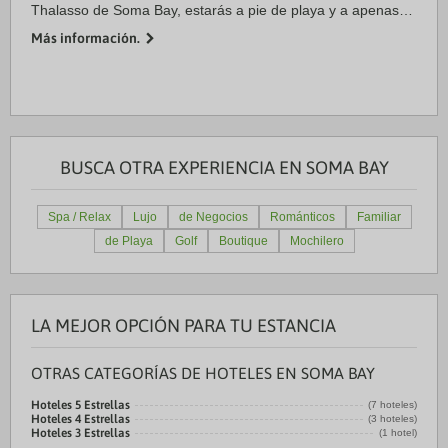
Thalasso de Soma Bay, estarás a pie de playa y a apenas
10 min a pie de Mar Rojo. Además, este complejo de playa
Más información.
se encuentra a 3,8 km de Centro de ...
BUSCA OTRA EXPERIENCIA EN SOMA BAY
Spa / Relax
Lujo
de Negocios
Románticos
Familiar
de Playa
Golf
Boutique
Mochilero
LA MEJOR OPCIÓN PARA TU ESTANCIA
OTRAS CATEGORÍAS DE HOTELES EN SOMA BAY
Hoteles 5 Estrellas
(7 hoteles)
Hoteles 4 Estrellas
(3 hoteles)
Hoteles 3 Estrellas
(1 hotel)