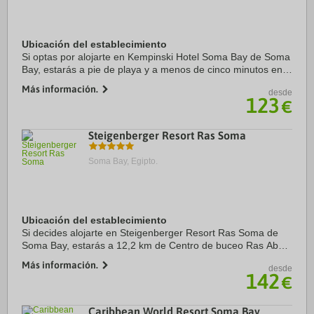
Ubicación del establecimiento
Si optas por alojarte en Kempinski Hotel Soma Bay de Soma
Bay, estarás a pie de playa y a menos de cinco minutos en
coche de Centro de buceo Tobia Arbaa. Además, este hotel
Más información.
desde
de 5 estrellas se encuentra a ...
123
€
Steigenberger Resort Ras Soma
Soma Bay, Egipto.
Ubicación del establecimiento
Si decides alojarte en Steigenberger Resort Ras Soma de
Soma Bay, estarás a 12,2 km de Centro de buceo Ras Abu
Soma y a 20,2 km de Parque acuático Makadi Water World.
Más información.
desde
Además, este hotel de playa se ...
142
€
Caribbean World Resort Soma Bay