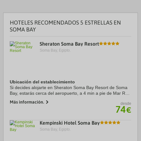
HOTELES RECOMENDADOS 5 ESTRELLAS EN
SOMA BAY
Sheraton Soma Bay Resort
Soma Bay, Egipto.
Ubicación del establecimiento
Si decides alojarte en Sheraton Soma Bay Resort de Soma
Bay, estarás cerca del aeropuerto, a 4 min a pie de Mar Rojo
y a 10 de Centro de buceo Ras Abu Soma. Además, este
Más información.
desde
complejo de playa se encuentra a ...
74
€
Kempinski Hotel Soma Bay
Soma Bay, Egipto.