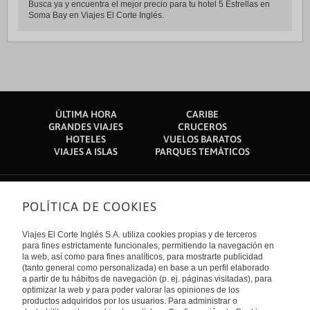
Busca ya y encuentra el mejor precio para tu hotel 5 Estrellas en
Soma Bay en Viajes El Corte Inglés.
ÚLTIMA HORA
CARIBE
GRANDES VIAJES
CRUCEROS
HOTELES
VUELOS BARATOS
VIAJES A ISLAS
PARQUES TEMÁTICOS
POLÍTICA DE COOKIES
Sobre nosotros
Quiénes somos
Viajes El Corte Inglés S.A. utiliza cookies propias y de terceros
Financiación
Enlaces de interés
para fines estrictamente funcionales, permitiendo la navegación en
Sostenibilidad
la web, así como para fines analíticos, para mostrarte publicidad
Turismo accesible
(tanto general como personalizada) en base a un perfil elaborado
Guías de viaje
Tarjeta El Corte Inglés
a partir de tu hábitos de navegación (p. ej. páginas visitadas), para
Catálogos
Trabaja con nosotros
Internacional
optimizar la web y para poder valorar las opiniones de los
Auto check-in
El Corte Inglés
productos adquiridos por los usuarios. Para administrar o
Condiciones Generales
Canal Ético