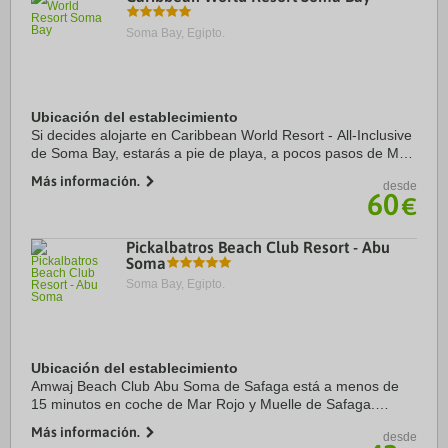
Soma Bay, Egipto.
Ubicación del establecimiento
Si decides alojarte en Caribbean World Resort - All-Inclusive
de Soma Bay, estarás a pie de playa, a pocos pasos de Mar
Rojo y a apenas 5 min en coche de Centro de buceo Tobia
Más información.
desde
Arbaa. Además, este ...
60
€
Pickalbatros Beach Club Resort - Abu
Soma
Soma Bay, Egipto.
Ubicación del establecimiento
Amwaj Beach Club Abu Soma de Safaga está a menos de
15 minutos en coche de Mar Rojo y Muelle de Safaga.
Además, este alojamiento con todo incluido se encuentra a
Más información.
desde
21,2 km de Big Dayz Water Sport Center y a ...