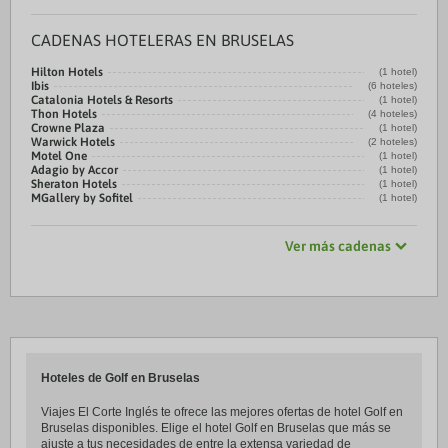
CADENAS HOTELERAS EN BRUSELAS
Hilton Hotels
(1 hotel)
Ibis
(6 hoteles)
Catalonia Hotels & Resorts
(1 hotel)
Thon Hotels
(4 hoteles)
Crowne Plaza
(1 hotel)
Warwick Hotels
(2 hoteles)
Motel One
(1 hotel)
Adagio by Accor
(1 hotel)
Sheraton Hotels
(1 hotel)
MGallery by Sofitel
(1 hotel)
Ver más cadenas
Hoteles de Golf en Bruselas
Viajes El Corte Inglés te ofrece las mejores ofertas de hotel Golf en
Bruselas disponibles. Elige el hotel Golf en Bruselas que más se
ajuste a tus necesidades de entre la extensa variedad de