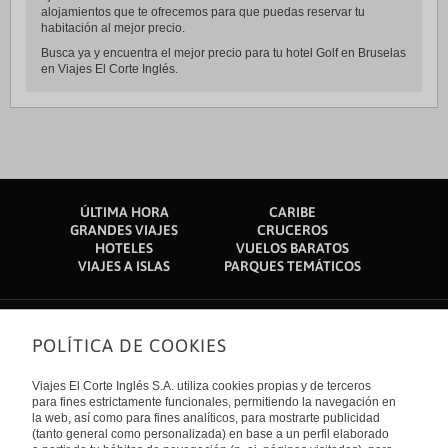
alojamientos que te ofrecemos para que puedas reservar tu
habitación al mejor precio.
Busca ya y encuentra el mejor precio para tu hotel Golf en Bruselas
en Viajes El Corte Inglés.
ÚLTIMA HORA
CARIBE
GRANDES VIAJES
CRUCEROS
HOTELES
VUELOS BARATOS
VIAJES A ISLAS
PARQUES TEMÁTICOS
POLÍTICA DE COOKIES
Sobre nosotros
Quiénes somos
Viajes El Corte Inglés S.A. utiliza cookies propias y de terceros
Financiación
Enlaces de interés
para fines estrictamente funcionales, permitiendo la navegación en
Sostenibilidad
la web, así como para fines analíticos, para mostrarte publicidad
Turismo accesible
(tanto general como personalizada) en base a un perfil elaborado
Guías de viaje
Tarjeta El Corte Inglés