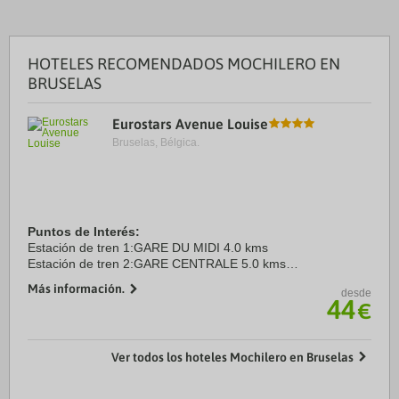
HOTELES RECOMENDADOS MOCHILERO EN
BRUSELAS
Eurostars Avenue Louise
Bruselas, Bélgica.
Puntos de Interés:
Estación de tren 1:GARE DU MIDI 4.0 kms
Estación de tren 2:GARE CENTRALE 5.0 kms
Aeropuerto 1:BRUSSELS INTERNATIONAL (ZAVENTEM)
Más información.
desde
17.0 kms
44
€
Aeropuerto 2:SOUTH CHARLELOI 65.0 kms
Centro Ciudad:GRAND PLACE 5.0 ...
Ver todos los hoteles Mochilero en Bruselas