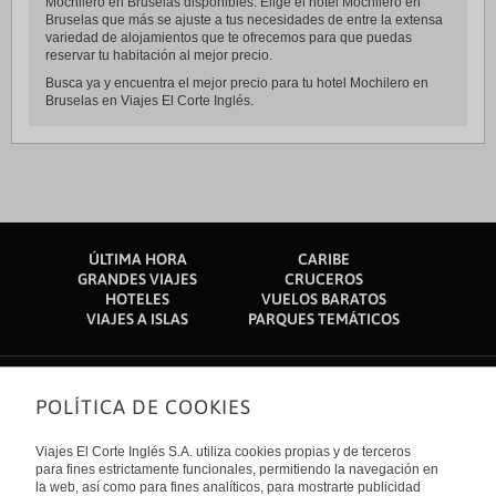
Mochilero en Bruselas disponibles. Elige el hotel Mochilero en
Bruselas que más se ajuste a tus necesidades de entre la extensa
variedad de alojamientos que te ofrecemos para que puedas
reservar tu habitación al mejor precio.
Busca ya y encuentra el mejor precio para tu hotel Mochilero en
Bruselas en Viajes El Corte Inglés.
ÚLTIMA HORA
CARIBE
GRANDES VIAJES
CRUCEROS
HOTELES
VUELOS BARATOS
VIAJES A ISLAS
PARQUES TEMÁTICOS
POLÍTICA DE COOKIES
Sobre nosotros
Quiénes somos
Viajes El Corte Inglés S.A. utiliza cookies propias y de terceros
Financiación
Enlaces de interés
para fines estrictamente funcionales, permitiendo la navegación en
Sostenibilidad
la web, así como para fines analíticos, para mostrarte publicidad