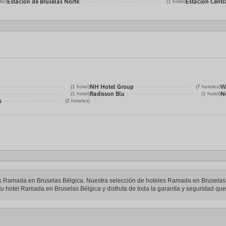
Estación de Bruselas Norte
Estación Centr
tel)
(1 hotel)
NH Hotel Group
W
(1 hotel)
(7 hoteles)
Radisson Blu
N
(1 hotel)
(1 hotel)
s
(2 hoteles)
eles Ramada en Bruselas Bélgica. Nuestra selección de hoteles Ramada en Bruselas 
tu hotel Ramada en Bruselas Bélgica y disfruta de toda la garantía y seguridad que 