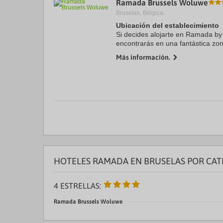
Ramada Brussels Woluwe
a
Bruselas, Bélgica.
da
P
Ubicación del establecimiento
th
Si decides alojarte en Ramada b
qu
encontrarás en una fantástica zo
m
Woluwe) y apenas te separarán 1
k
Más información.
Grand Place y ...
to
ge
th
k
sh
fo
c
da
HOTELES RAMADA EN BRUSELAS POR CAT
4 ESTRELLAS:
Ramada Brussels Woluwe