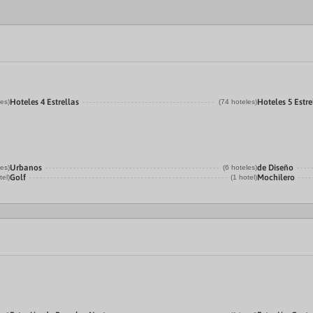
Hoteles 4 Estrellas
Hoteles 5 Estre
les)
(74 hoteles)
Urbanos
de Diseño
les)
(6 hoteles)
Golf
Mochilero
tel)
(1 hotel)