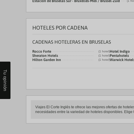
Estación de Bruselas Sur - Bruxelles-Midi / Brussel-Zuid
(1 ho
HOTELES POR CADENA
CADENAS HOTELERAS EN BRUSELAS
Rocco Forte
Hotel Indigo
(1 hotel)
Sheraton Hotels
Pentahotels
(1 hotel)
Hilton Garden Inn
Warwick Hotel
(1 hotel)
Tu opinión
Viajes El Corte Inglés te ofrece las mejores ofertas de hot
necesidades entre la variedad de hoteles disponibles. Elige 