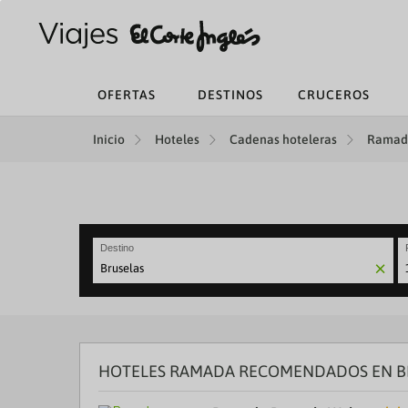
OFERTAS
DESTINOS
CRUCEROS
Inicio
Hoteles
Cadenas hoteleras
Ramada
Destino
N
fo
to
in
wi
th
HOTELES RAMADA RECOMENDADOS EN B
ca
a
se