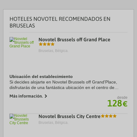
HOTELES NOVOTEL RECOMENDADOS EN
BRUSELAS
Novotel Brussels off Grand Place
Bruselas, Bélgica.
Ubicación del establecimiento
Si decides alojarte en Novotel Brussels off Grand'Place,
disfrutarás de una fantástica ubicación en el centro de
Bruselas, a solo 3 min a pie de Plaza La Grand Place y a 6
Más información.
desde
min de Manneken Pis. Además, este ...
128
€
Novotel Brussels City Centre
Bruselas, Bélgica.