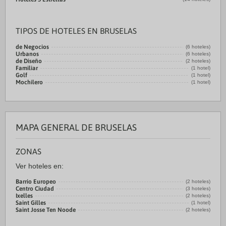
TIPOS DE HOTELES EN BRUSELAS
de Negocios
(6 hoteles)
Urbanos
(6 hoteles)
de Diseño
(2 hoteles)
Familiar
(1 hotel)
Golf
(1 hotel)
Mochilero
(1 hotel)
MAPA GENERAL DE BRUSELAS
ZONAS
Ver hoteles en:
Barrio Europeo
(2 hoteles)
Centro Ciudad
(3 hoteles)
Ixelles
(2 hoteles)
Saint Gilles
(1 hotel)
Saint Josse Ten Noode
(2 hoteles)