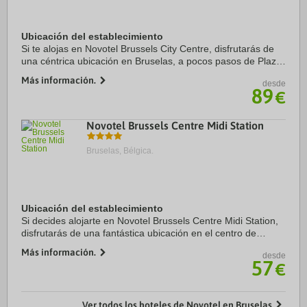
Ubicación del establecimiento
Si te alojas en Novotel Brussels City Centre, disfrutarás de
una céntrica ubicación en Bruselas, a pocos pasos de Plaza
de Santa Catalina y Tour Noire. Además, este hotel
Más información.
desde
sostenible se encuentra a 0,2 km ...
89
€
Novotel Brussels Centre Midi Station
Bruselas, Bélgica.
Ubicación del establecimiento
Si decides alojarte en Novotel Brussels Centre Midi Station,
disfrutarás de una fantástica ubicación en el centro de
Bruselas, a solo cinco minutos en coche de Manneken Pis y
Más información.
desde
Avenue Louise. Además, este ...
57
€
Ver todos los hoteles de Novotel en Bruselas