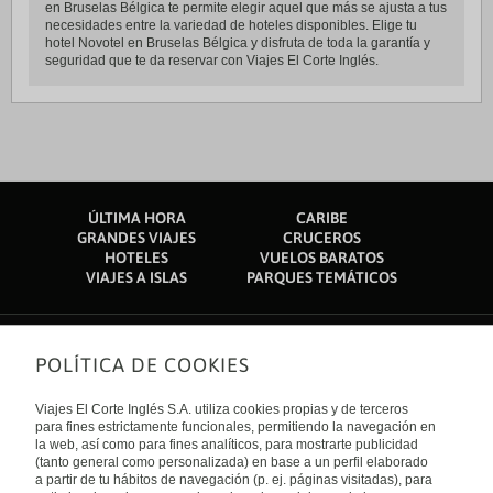
en Bruselas Bélgica te permite elegir aquel que más se ajusta a tus
necesidades entre la variedad de hoteles disponibles. Elige tu
hotel Novotel en Bruselas Bélgica y disfruta de toda la garantía y
seguridad que te da reservar con Viajes El Corte Inglés.
ÚLTIMA HORA
CARIBE
GRANDES VIAJES
CRUCEROS
HOTELES
VUELOS BARATOS
VIAJES A ISLAS
PARQUES TEMÁTICOS
POLÍTICA DE COOKIES
Sobre nosotros
Quiénes somos
Viajes El Corte Inglés S.A. utiliza cookies propias y de terceros
Financiación
Enlaces de interés
para fines estrictamente funcionales, permitiendo la navegación en
Sostenibilidad
la web, así como para fines analíticos, para mostrarte publicidad
Turismo accesible
(tanto general como personalizada) en base a un perfil elaborado
Guías de viaje
Tarjeta El Corte Inglés
a partir de tu hábitos de navegación (p. ej. páginas visitadas), para
Catálogos
Trabaja con nosotros
Internacional