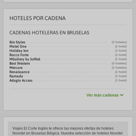
HOTELES POR CADENA
CADENAS HOTELERAS EN BRUSELAS
Ibis Styles
(3 hoteles)
Motel One
(1 hotel)
Holiday Inn
(1 hotel)
Rocco Forte
(1 hotel)
MGallery by Sofitel
(1 hotel)
Best Western
(4 hoteles)
Mercure
(2 hoteles)
Renaissance
(1 hotel)
Ramada
(1 hotel)
Adagio Access
(1 hotel)
Ver más cadenas
Viajes El Corte Inglés te ofrece las mejores ofertas de hoteles
Novotel en Bruselas Bélgica. Nuestra selección de hoteles Novotel