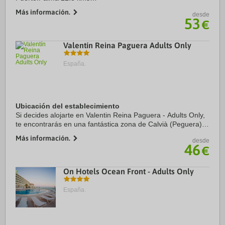
Centro Ciudad:Palma de Mallorca 22.7 kms
Más información.
desde
53
€
Valentín Reina Paguera Adults Only
España.
Ubicación del establecimiento
Si decides alojarte en Valentin Reina Paguera - Adults Only,
te encontrarás en una fantástica zona de Calvià (Peguera) y
estarás a menos de 15 minutos en coche de Puerto de
Más información.
desde
Palma de Mallorca y Playa de ...
46
€
On Hotels Ocean Front - Adults Only
España.