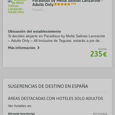
Paradisus by Meliá Salinas Lanzarote -
Adults Only
España.
Ubicación del establecimiento
Si decides alojarte en Paradisus by Meliá Salinas Lanzarote
– Adults Only – All Inclusive de Teguise, estarás a pie de
playa y a solo unos pasos de Playas de Lanzarote y Playa
Más información.
desde
Las Cucharas. Además, este ...
235
€
SUGERENCIAS DE DESTINO EN ESPAÑA
ÁREAS DESTACADAS CON HOTELES SOLO ADULTOS
Ver hoteles en:
Alicante (provincia)
(44 hoteles)