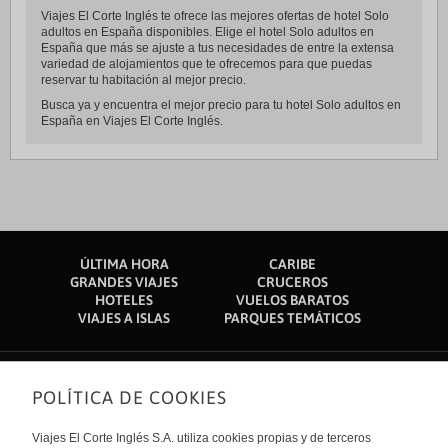
Viajes El Corte Inglés te ofrece las mejores ofertas de hotel Solo
adultos en España disponibles. Elige el hotel Solo adultos en
España que más se ajuste a tus necesidades de entre la extensa
variedad de alojamientos que te ofrecemos para que puedas
reservar tu habitación al mejor precio.
Busca ya y encuentra el mejor precio para tu hotel Solo adultos en
España en Viajes El Corte Inglés.
ÚLTIMA HORA
CARIBE
GRANDES VIAJES
CRUCEROS
HOTELES
VUELOS BARATOS
VIAJES A ISLAS
PARQUES TEMÁTICOS
POLÍTICA DE COOKIES
Sobre nosotros
Quiénes somos
Viajes El Corte Inglés S.A. utiliza cookies propias y de terceros