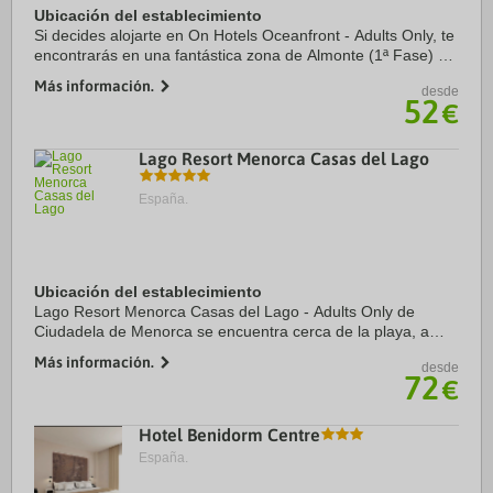
Ubicación del establecimiento
Si decides alojarte en On Hotels Oceanfront - Adults Only, te
encontrarás en una fantástica zona de Almonte (1ª Fase) y
apenas te separarán diez minutos en coche de Parque
Más información.
desde
nacional de Doñana y Playa de ...
52
€
Lago Resort Menorca Casas del Lago
España.
Ubicación del establecimiento
Lago Resort Menorca Casas del Lago - Adults Only de
Ciudadela de Menorca se encuentra cerca de la playa, a
apenas 5 min a pie de BIGFOOT Andorra Menorca y a solo
Más información.
desde
13 min de Faro de Cap d'Artrutx. Además, ...
72
€
Hotel Benidorm Centre
España.