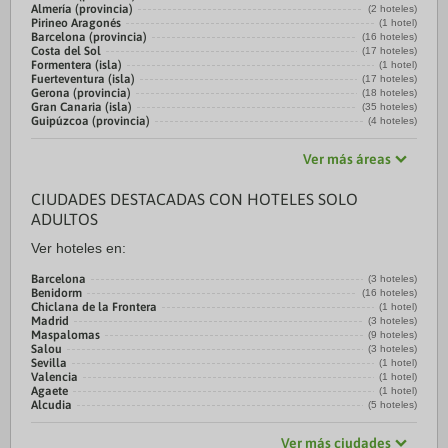
Almería (provincia)
(2 hoteles)
Pirineo Aragonés
(1 hotel)
Barcelona (provincia)
(16 hoteles)
Costa del Sol
(17 hoteles)
Formentera (isla)
(1 hotel)
Fuerteventura (isla)
(17 hoteles)
Gerona (provincia)
(18 hoteles)
Gran Canaria (isla)
(35 hoteles)
Guipúzcoa (provincia)
(4 hoteles)
Ver más áreas
CIUDADES DESTACADAS CON HOTELES SOLO
ADULTOS
Ver hoteles en:
Barcelona
(3 hoteles)
Benidorm
(16 hoteles)
Chiclana de la Frontera
(1 hotel)
Madrid
(3 hoteles)
Maspalomas
(9 hoteles)
Salou
(3 hoteles)
Sevilla
(1 hotel)
Valencia
(1 hotel)
Agaete
(1 hotel)
Alcudia
(5 hoteles)
Ver más ciudades