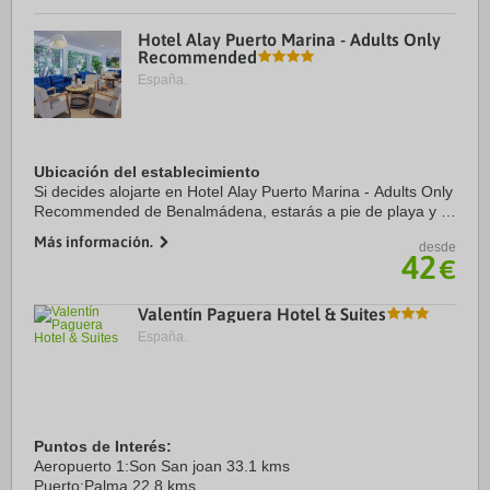
Hotel Alay Puerto Marina - Adults Only
Recommended
España.
Ubicación del establecimiento
Si decides alojarte en Hotel Alay Puerto Marina - Adults Only
Recommended de Benalmádena, estarás a pie de playa y a
menos de diez minutos a pie de La Carihuela y Puerto
Más información.
desde
deportivo de Benalmádena. Además, ...
42
€
Valentín Paguera Hotel & Suites
España.
Puntos de Interés:
Aeropuerto 1:Son San joan 33.1 kms
Puerto:Palma 22.8 kms