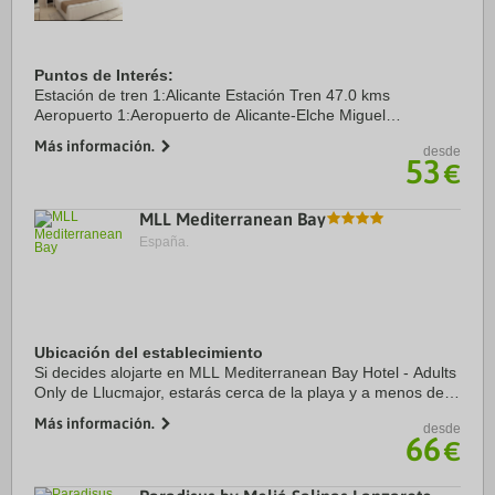
Puntos de Interés:
Estación de tren 1:Alicante Estación Tren 47.0 kms
Aeropuerto 1:Aeropuerto de Alicante-Elche Miguel
Hernández 59.0 kms
Más información.
desde
53
€
MLL Mediterranean Bay
España.
Ubicación del establecimiento
Si decides alojarte en MLL Mediterranean Bay Hotel - Adults
Only de Llucmajor, estarás cerca de la playa y a menos de
15 minutos a pie de Playa de Palma y Playa El Arenal.
Más información.
desde
Además, este hotel se encuentra a ...
66
€