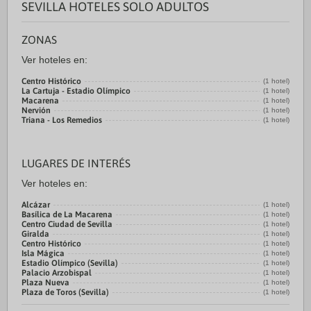
SEVILLA HOTELES SOLO ADULTOS
ZONAS
Ver hoteles en:
Centro Histórico
(1 hotel)
La Cartuja - Estadio Olímpico
(1 hotel)
Macarena
(1 hotel)
Nervión
(1 hotel)
Triana - Los Remedios
(1 hotel)
LUGARES DE INTERÉS
Ver hoteles en:
Alcázar
(1 hotel)
Basílica de La Macarena
(1 hotel)
Centro Ciudad de Sevilla
(1 hotel)
Giralda
(1 hotel)
Centro Histórico
(1 hotel)
Isla Mágica
(1 hotel)
Estadio Olímpico (Sevilla)
(1 hotel)
Palacio Arzobispal
(1 hotel)
Plaza Nueva
(1 hotel)
Plaza de Toros (Sevilla)
(1 hotel)