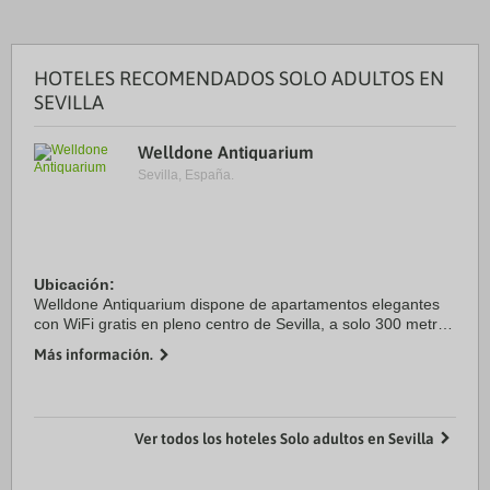
HOTELES RECOMENDADOS SOLO ADULTOS EN
SEVILLA
Welldone Antiquarium
Sevilla, España.
Ubicación:
Welldone Antiquarium dispone de apartamentos elegantes
con WiFi gratis en pleno centro de Sevilla, a solo 300 metros
del Metropol Parasol.Todos los apartamentos presentan una
Más información.
decoración moderna y cuentan con zona de cocina con ...
Ver todos los hoteles Solo adultos en Sevilla