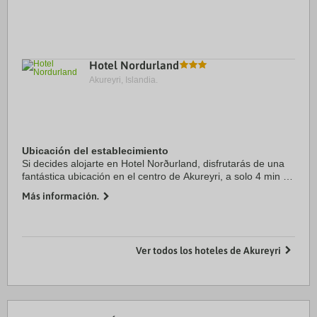
Hotel Nordurland
Akureyri, Islandia.
Ubicación del establecimiento
Si decides alojarte en Hotel Norðurland, disfrutarás de una
fantástica ubicación en el centro de Akureyri, a solo 4 min a
pie de Hof - Cultural Center and Conference Hall y a 6 de
Más información.
Centre for Visual Arts. ...
Ver todos los hoteles de Akureyri