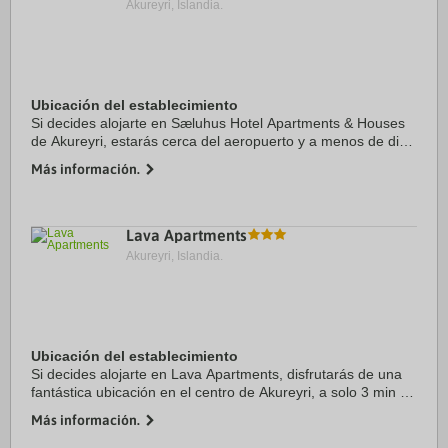
Akureyri, Islandia.
Ubicación del establecimiento
Si decides alojarte en Sæluhus Hotel Apartments & Houses
de Akureyri, estarás cerca del aeropuerto y a menos de diez
minutos a pie de Jardín Botánico de Akureyri y Lystigarður
Más información.
Akureyrar. Además, este ...
Lava Apartments
Akureyri, Islandia.
Ubicación del establecimiento
Si decides alojarte en Lava Apartments, disfrutarás de una
fantástica ubicación en el centro de Akureyri, a solo 3 min a
pie de Hof - Cultural Center and Conference Hall y a 6 de
Más información.
Centre for Visual Arts. ...