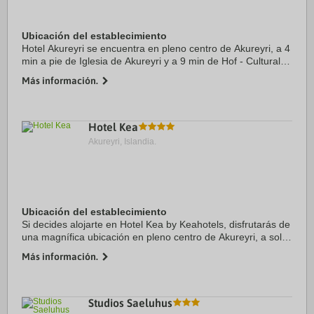
Ubicación del establecimiento
Hotel Akureyri se encuentra en pleno centro de Akureyri, a 4
min a pie de Iglesia de Akureyri y a 9 min de Hof - Cultural
Center and Conference Hall. Además, este hotel se
Más información.
encuentra a 2,5 km de Jardín ...
Hotel Kea
Akureyri, Islandia.
Ubicación del establecimiento
Si decides alojarte en Hotel Kea by Keahotels, disfrutarás de
una magnífica ubicación en pleno centro de Akureyri, a solo
unos pasos de Centre for Visual Arts y Iglesia de Akureyri.
Más información.
Además, este hotel de ...
Studios Saeluhus