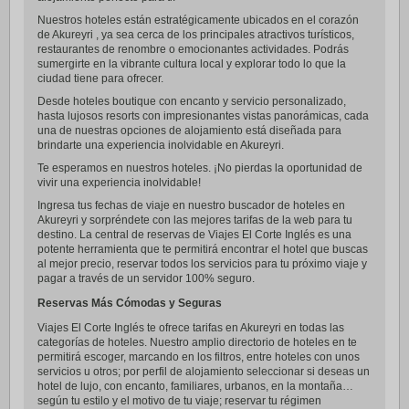
Nuestros hoteles están estratégicamente ubicados en el corazón
de Akureyri , ya sea cerca de los principales atractivos turísticos,
restaurantes de renombre o emocionantes actividades. Podrás
sumergirte en la vibrante cultura local y explorar todo lo que la
ciudad tiene para ofrecer.
Desde hoteles boutique con encanto y servicio personalizado,
hasta lujosos resorts con impresionantes vistas panorámicas, cada
una de nuestras opciones de alojamiento está diseñada para
brindarte una experiencia inolvidable en Akureyri.
Te esperamos en nuestros hoteles. ¡No pierdas la oportunidad de
vivir una experiencia inolvidable!
Ingresa tus fechas de viaje en nuestro buscador de hoteles en
Akureyri y sorpréndete con las mejores tarifas de la web para tu
destino. La central de reservas de Viajes El Corte Inglés es una
potente herramienta que te permitirá encontrar el hotel que buscas
al mejor precio, reservar todos los servicios para tu próximo viaje y
pagar a través de un servidor 100% seguro.
Reservas Más Cómodas y Seguras
Viajes El Corte Inglés te ofrece tarifas en Akureyri en todas las
categorías de hoteles. Nuestro amplio directorio de hoteles en te
permitirá escoger, marcando en los filtros, entre hoteles con unos
servicios u otros; por perfil de alojamiento seleccionar si deseas un
hotel de lujo, con encanto, familiares, urbanos, en la montaña…
según tu estilo y el motivo de tu viaje; reservar tu régimen