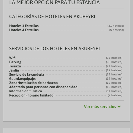
LA MEJOR OPCIÓN PARA TU ESTANCIA
CATEGORÍAS DE HOTELES EN AKUREYRI
Hoteles 3 Estrellas
(31 hoteles)
Hoteles 4 Estrellas
(5 hoteles)
SERVICIOS DE LOS HOTELES EN AKUREYRI
Wifi
(37 hoteles)
Parking
(33 hoteles)
Terraza
(21 hoteles)
Jardin
(19 hoteles)
Servicio de lavandería
(18 hoteles)
Guardaequipajes
(17 hoteles)
Zona/instalación de barbacoa
(12 hoteles)
Adaptado para personas con discapacidad
(12 hoteles)
Información turística
(11 hoteles)
Recepción (horario limitado)
(9 hoteles)
Ver más servicios