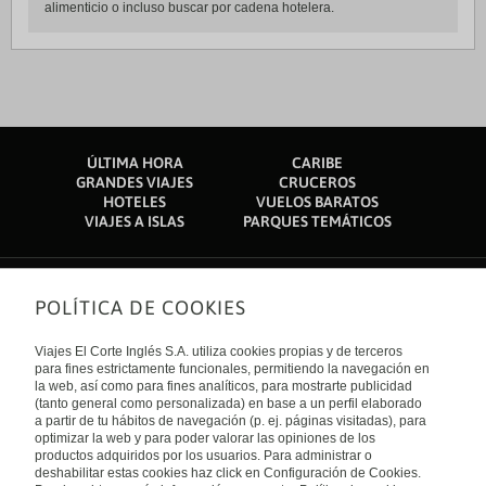
alimenticio o incluso buscar por cadena hotelera.
ÚLTIMA HORA
CARIBE
GRANDES VIAJES
CRUCEROS
HOTELES
VUELOS BARATOS
VIAJES A ISLAS
PARQUES TEMÁTICOS
POLÍTICA DE COOKIES
Sobre nosotros
Quiénes somos
Viajes El Corte Inglés S.A. utiliza cookies propias y de terceros
Financiación
Enlaces de interés
para fines estrictamente funcionales, permitiendo la navegación en
Sostenibilidad
la web, así como para fines analíticos, para mostrarte publicidad
Turismo accesible
(tanto general como personalizada) en base a un perfil elaborado
Guías de viaje
Tarjeta El Corte Inglés
a partir de tu hábitos de navegación (p. ej. páginas visitadas), para
Catálogos
Trabaja con nosotros
Internacional
optimizar la web y para poder valorar las opiniones de los
Auto check-in
El Corte Inglés
productos adquiridos por los usuarios. Para administrar o
Condiciones Generales
Canal Ético
deshabilitar estas cookies haz click en Configuración de Cookies.
Política de privacidad
España