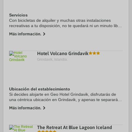
Servicios
Con bicicletas de alquiler y muchas otras instalaciones
recreativas a tu disposición, no te quedará ni un minuto libre.
Tienes también una terraza y jardín donde sentarte a
Más información.
contemplar el paisaje. Otros servicios de esta ...
Hotel Volcano Grindavik
Grindavik, Islandia.
Ubicación del establecimiento
Si decides alojarte en Geo Hotel Grindavik, disfrutarás de
una céntrica ubicación en Grindavik, y apenas te separarán
10 minutos en coche de Laguna Azul y Piscina de roca
Más información.
volcánica de Brimketill. Además, ...
The Retreat At Blue Lagoon Iceland