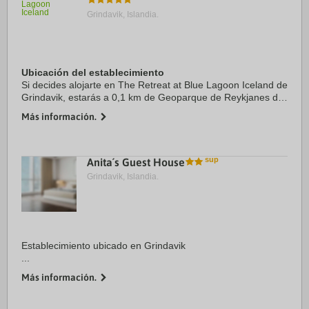
Grindavik, Islandia.
Ubicación del establecimiento
Si decides alojarte en The Retreat at Blue Lagoon Iceland de
Grindavik, estarás a 0,1 km de Geoparque de Reykjanes de
la red global de la Unesco y a 15,4 km de Piscina de roca
Más información.
volcánica de Brimketill. ...
Anita´s Guest House
Grindavik, Islandia.
Establecimiento ubicado en Grindavik
...
Más información.