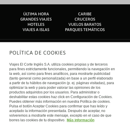
ÚLTIMA HORA
CARIBE
GRANDES VIAJES
CRUCEROS
HOTELES
VUELOS BARATOS
VIAJES A ISLAS
PARQUES TEMÁTICOS
POLÍTICA DE COOKIES
Sobre nosotros
Quiénes somos
Viajes El Corte Inglés S.A. utiliza cookies propias y de terceros
Financiación
Enlaces de interés
para fines estrictamente funcionales, permitiendo la navegación en
Sostenibilidad
la web, así como para fines analíticos, para mostrarte publicidad
Turismo accesible
(tanto general como personalizada) en base a un perfil elaborado
Guías de viaje
Tarjeta El Corte Inglés
a partir de tu hábitos de navegación (p. ej. páginas visitadas), para
Catálogos
Trabaja con nosotros
Internacional
optimizar la web y para poder valorar las opiniones de los
Auto check-in
El Corte Inglés
productos adquiridos por los usuarios. Para administrar o
Condiciones Generales
Canal Ético
deshabilitar estas cookies haz click en Configuración de Cookies.
Política de privacidad
España
Política de cookies
Puedes obtener más información en nuestra Política de cookies.
Accesibilidad
Pulsa el botón Aceptar Cookies para confirmar que has leído y
Empresas/ Grupos
aceptado la información presentada. Después de aceptar, no
Visita nuestro blog
volveremos a mostrarte este mensaje, excepto en el caso de que
borres las cookies de tu dispositivo.
Más información
Blog de Viajes el Corte inglés