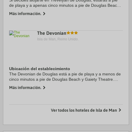
Si decides alojarte en Trevelyan de Douglas, estarás a pie
de playa y a apenas cinco minutos a pie de Douglas Beach y
Palace Casino. Además, este hotel de playa se encuentra a
Más información.
1,3 km de Gaiety Theatre y a ...
The Devonian
Isla de Man, Reino Unido.
Ubicación del establecimiento
The Devonian de Douglas está a pie de playa y a menos de
cinco minutos a pie de Douglas Beach y Gaiety Theatre.
Además, esta casa de huéspedes de playa se encuentra a
Más información.
0,7 km de Palace Casino y a 0,9 km de ...
Ver todos los hoteles de Isla de Man