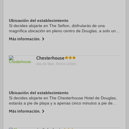
Ubicación del establecimiento
Si decides alojarte en The Sefton, disfrutarás de una
magnífica ubicación en pleno centro de Douglas, a solo unos
pasos de Gaiety Theatre y Douglas Beach. Además, este
Más información.
hotel de playa se encuentra a 0,7 km ...
Chesterhouse
Isla de Man, Reino Unido.
Ubicación del establecimiento
Si decides alojarte en The Chesterhouse Hotel de Douglas,
estarás a pie de playa y a apenas cinco minutos a pie de
Douglas Beach y Gaiety Theatre. Además, este hotel de
Más información.
playa se encuentra a 0,7 km de Manx ...