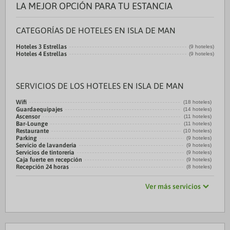
LA MEJOR OPCIÓN PARA TU ESTANCIA
CATEGORÍAS DE HOTELES EN ISLA DE MAN
Hoteles 3 Estrellas
(9 hoteles)
Hoteles 4 Estrellas
(9 hoteles)
SERVICIOS DE LOS HOTELES EN ISLA DE MAN
Wifi
(18 hoteles)
Guardaequipajes
(14 hoteles)
Ascensor
(11 hoteles)
Bar-Lounge
(11 hoteles)
Restaurante
(10 hoteles)
Parking
(9 hoteles)
Servicio de lavandería
(9 hoteles)
Servicios de tintorería
(9 hoteles)
Caja fuerte en recepción
(9 hoteles)
Recepción 24 horas
(8 hoteles)
Ver más servicios