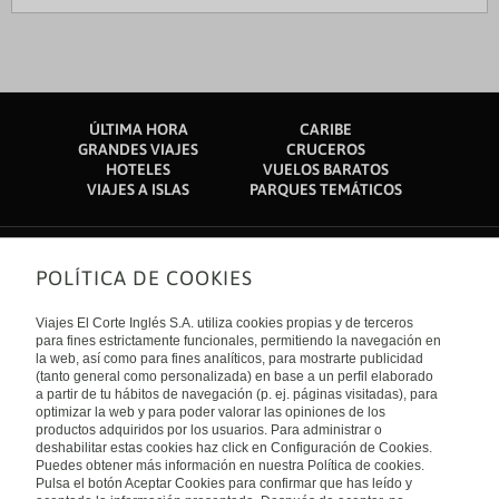
ÚLTIMA HORA
CARIBE
GRANDES VIAJES
CRUCEROS
HOTELES
VUELOS BARATOS
VIAJES A ISLAS
PARQUES TEMÁTICOS
POLÍTICA DE COOKIES
Sobre nosotros
Quiénes somos
Viajes El Corte Inglés S.A. utiliza cookies propias y de terceros
Financiación
Enlaces de interés
para fines estrictamente funcionales, permitiendo la navegación en
Sostenibilidad
la web, así como para fines analíticos, para mostrarte publicidad
Turismo accesible
(tanto general como personalizada) en base a un perfil elaborado
Guías de viaje
Tarjeta El Corte Inglés
a partir de tu hábitos de navegación (p. ej. páginas visitadas), para
Catálogos
Trabaja con nosotros
Internacional
optimizar la web y para poder valorar las opiniones de los
Auto check-in
El Corte Inglés
productos adquiridos por los usuarios. Para administrar o
Condiciones Generales
Canal Ético
deshabilitar estas cookies haz click en Configuración de Cookies.
Política de privacidad
España
Política de cookies
Puedes obtener más información en nuestra Política de cookies.
Accesibilidad
Pulsa el botón Aceptar Cookies para confirmar que has leído y