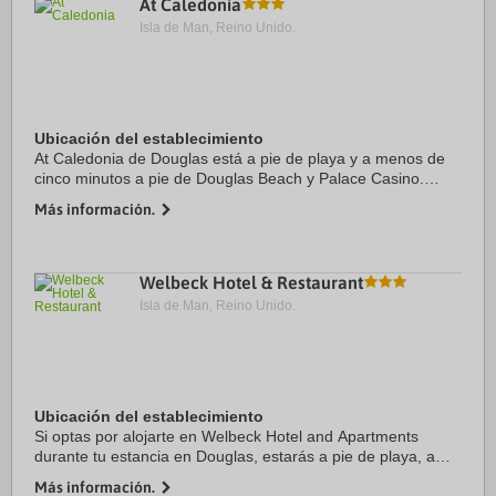
At Caledonia
Isla de Man, Reino Unido.
Ubicación del establecimiento
At Caledonia de Douglas está a pie de playa y a menos de
cinco minutos a pie de Douglas Beach y Palace Casino.
Además, este hotel de playa se encuentra a 1,3 km de
Más información.
Gaiety Theatre y a 1,4 km de Summerhill ...
Welbeck Hotel & Restaurant
Isla de Man, Reino Unido.
Ubicación del establecimiento
Si optas por alojarte en Welbeck Hotel and Apartments
durante tu estancia en Douglas, estarás a pie de playa, a
pocos pasos de Douglas Beach y a apenas 4 min a pie de
Más información.