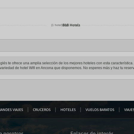
B&B Hotels
(1 hotel)
glés te ofrece una amplia selección de los mejores hoteles con esta característica. 
a variedad de hotel Wifi en Ancona que disponemos. No esperes más y haz tu reserv
ANDES VIAJES
CRUCEROS
HOTELES
VUELOS BARATOS
VIAJES
e nosotros
Enlaces de interés