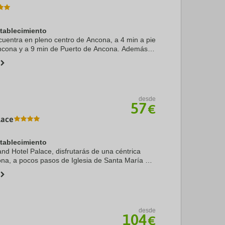
stablecimiento
uentra en pleno centro de Ancona, a 4 min a pie
ncona y a 9 min de Puerto de Ancona. Además,
uentra a 1,6 km de Fontana del Calamo y a 1,7
.
desde
57
€
lace
stablecimiento
and Hotel Palace, disfrutarás de una céntrica
na, a pocos pasos de Iglesia de Santa María de
 de Ancona. Además, este hotel se encuentra a
desde
104
€