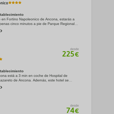
onico
stablecimiento
te en Fortino Napoleonico de Ancona, estarás a
apenas cinco minutos a pie de Parque Regional
y Spiaggia della Torre. Además, este hotel de
desde
225
€
stablecimiento
ona está a 3 min en coche de Hospital de
Lazareto de Ancona. Además, este hotel se
km de Monte Conero y a 4,6 km de Theatre ...
desde
74
€