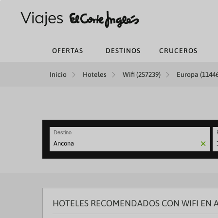
OFERTAS
DESTINOS
CRUCEROS
Inicio
Hoteles
Wifi (257239)
Europa (11446
Destino
N
fo
to
in
wi
th
HOTELES RECOMENDADOS CON WIFI EN
ca
a
se