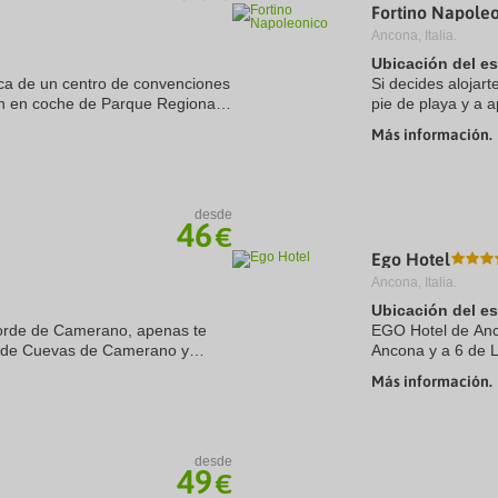
Fortino Napole
Ancona, Italia.
Ubicación del e
ca de un centro de convenciones
Si decides alojar
min en coche de Parque Regional
pie de playa y a 
Monte Conero. Además, este
del Monte Conero 
Más información.
playa se ...
desde
46
€
Ego Hotel
Ancona, Italia.
Ubicación del e
corde de Camerano, apenas te
EGO Hotel de Anc
e de Cuevas de Camerano y
Ancona y a 6 de 
 este hotel se encuentra a 6,4
encuentra a 22,4 
Más información.
desde
49
€