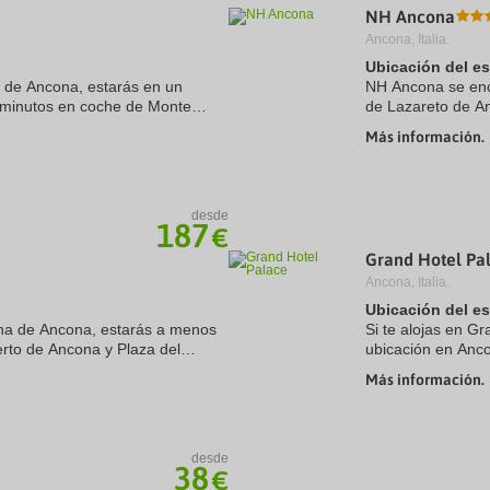
NH Ancona
a
te.
date.
Ancona, Italia.
ress
Press
Ubicación del e
e
the
ia de Ancona, estarás en un
estion
question
NH Ancona se enc
ark
mark
 minutos en coche de Monte
de Lazareto de A
ey
key
nte Conero. Además, este hotel
este hotel se enc
Más información.
to
km de Plaza del ..
t
get
e
the
eyboard
keyboard
ortcuts
shortcuts
desde
187
r
for
€
hanging
changing
Grand Hotel Pa
tes.
dates.
Ancona, Italia.
Ubicación del e
tuna de Ancona, estarás a menos
Si te alojas en Gr
rto de Ancona y Plaza del
ubicación en Anco
e encuentra a 21,5 km de Monte
la Plaza y Puerto
Más información.
0,2 km de ...
desde
38
€