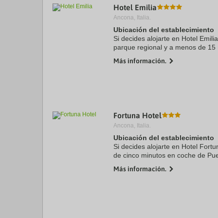
Hotel Emilia
a
da
Ancona, Italia.
P
Ubicación del establecimiento
th
Si decides alojarte en Hotel Emil
qu
m
parque regional y a menos de 15
k
Conero y Parque Regional del Mo
Más información.
to
con spa se encuentra a ...
ge
th
k
sh
fo
c
Fortuna Hotel
da
Ancona, Italia.
Ubicación del establecimiento
Si decides alojarte en Hotel For
de cinco minutos en coche de Pue
Plebiscito. Además, este hotel s
Más información.
Conero y a 1,7 km ...