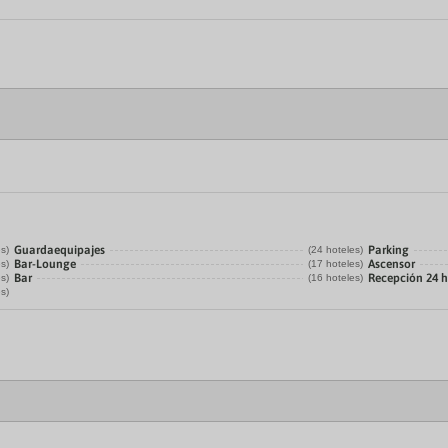
Guardaequipajes
Parking
es)
(24 hoteles)
Bar-Lounge
Ascensor
es)
(17 hoteles)
Bar
Recepción 24 
es)
(16 hoteles)
es)