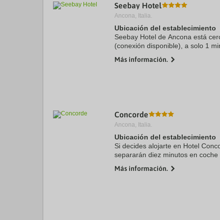
Seebay Hotel
Ancona, Italia.
Ubicación del establecimiento
Seebay Hotel de Ancona está cer
(conexión disponible), a solo 1 
del Monte Conero y a 14 min de 
Más información.
hotel con spa se ...
Concorde
Ancona, Italia.
Ubicación del establecimiento
Si decides alojarte en Hotel Con
separarán diez minutos en coch
Chiesa di San Francesco. Además,
Más información.
km de Parque Regional del ...