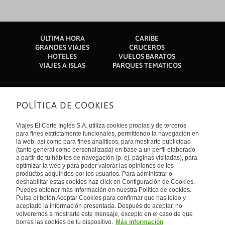
ÚLTIMA HORA
CARIBE
GRANDES VIAJES
CRUCEROS
HOTELES
VUELOS BARATOS
VIAJES A ISLAS
PARQUES TEMÁTICOS
POLÍTICA DE COOKIES
Sobre nosotros
Quiénes somos
Viajes El Corte Inglés S.A. utiliza cookies propias y de terceros
Financiación
Enlaces de interés
para fines estrictamente funcionales, permitiendo la navegación en
Sostenibilidad
la web, así como para fines analíticos, para mostrarte publicidad
Turismo accesible
(tanto general como personalizada) en base a un perfil elaborado
Guías de viaje
Tarjeta El Corte Inglés
a partir de tu hábitos de navegación (p. ej. páginas visitadas), para
Catálogos
Trabaja con nosotros
Internacional
optimizar la web y para poder valorar las opiniones de los
Auto check-in
El Corte Inglés
productos adquiridos por los usuarios. Para administrar o
Condiciones Generales
Canal Ético
deshabilitar estas cookies haz click en Configuración de Cookies.
Política de privacidad
España
Política de cookies
Puedes obtener más información en nuestra Política de cookies.
Accesibilidad
Pulsa el botón Aceptar Cookies para confirmar que has leído y
Empresas/ Grupos
aceptado la información presentada. Después de aceptar, no
Visita nuestro blog
volveremos a mostrarte este mensaje, excepto en el caso de que
borres las cookies de tu dispositivo.
Más información
Blog de Viajes el Corte inglés