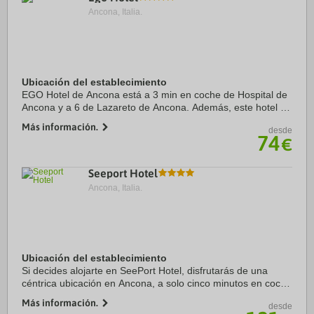
Ancona, Italia.
Ubicación del establecimiento
EGO Hotel de Ancona está a 3 min en coche de Hospital de
Ancona y a 6 de Lazareto de Ancona. Además, este hotel se
encuentra a 22,4 km de Monte Conero y a 4,6 km de
Más información.
desde
Theatre ...
74
€
Seeport Hotel
Ancona, Italia.
Ubicación del establecimiento
Si decides alojarte en SeePort Hotel, disfrutarás de una
céntrica ubicación en Ancona, a solo cinco minutos en coche
de Puerto de Ancona y Parque Regional del Monte Conero.
Más información.
desde
Además, este hotel con spa se ...