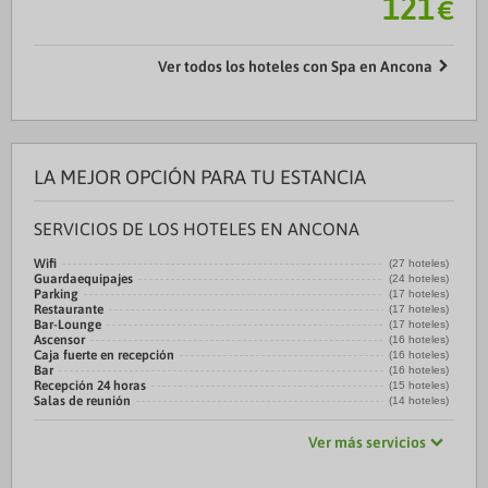
121
€
Ver todos los hoteles con Spa en Ancona
LA MEJOR OPCIÓN PARA TU ESTANCIA
SERVICIOS DE LOS HOTELES EN ANCONA
Wifi
(27 hoteles)
Guardaequipajes
(24 hoteles)
Parking
(17 hoteles)
Restaurante
(17 hoteles)
Bar-Lounge
(17 hoteles)
Ascensor
(16 hoteles)
Caja fuerte en recepción
(16 hoteles)
Bar
(16 hoteles)
Recepción 24 horas
(15 hoteles)
Salas de reunión
(14 hoteles)
Ver más servicios