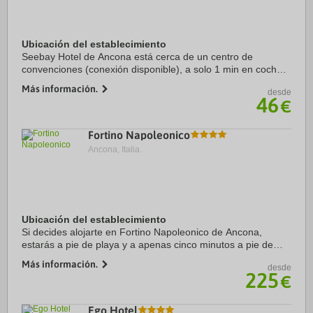
Ubicación del establecimiento
Seebay Hotel de Ancona está cerca de un centro de
convenciones (conexión disponible), a solo 1 min en coche
de Parque Regional del Monte Conero y a 14 min de Monte
Más información.
desde
Conero. Además, este hotel con spa se ...
46
€
Fortino Napoleonico
Ancona, Italia.
Ubicación del establecimiento
Si decides alojarte en Fortino Napoleonico de Ancona,
estarás a pie de playa y a apenas cinco minutos a pie de
Parque Regional del Monte Conero y Spiaggia della Torre.
Más información.
desde
Además, este hotel de playa se ...
225
€
Ego Hotel