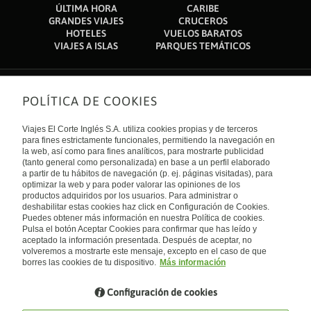
ÚLTIMA HORA
CARIBE
GRANDES VIAJES
CRUCEROS
HOTELES
VUELOS BARATOS
VIAJES A ISLAS
PARQUES TEMÁTICOS
POLÍTICA DE COOKIES
Sobre nosotros
Quiénes somos
Viajes El Corte Inglés S.A. utiliza cookies propias y de terceros
Financiación
Enlaces de interés
para fines estrictamente funcionales, permitiendo la navegación en
Sostenibilidad
la web, así como para fines analíticos, para mostrarte publicidad
Turismo accesible
(tanto general como personalizada) en base a un perfil elaborado
Guías de viaje
Tarjeta El Corte Inglés
a partir de tu hábitos de navegación (p. ej. páginas visitadas), para
Catálogos
Trabaja con nosotros
Internacional
optimizar la web y para poder valorar las opiniones de los
Auto check-in
El Corte Inglés
productos adquiridos por los usuarios. Para administrar o
Condiciones Generales
Canal Ético
deshabilitar estas cookies haz click en Configuración de Cookies.
Política de privacidad
España
Política de cookies
Puedes obtener más información en nuestra Política de cookies.
Accesibilidad
Pulsa el botón Aceptar Cookies para confirmar que has leído y
Empresas/ Grupos
aceptado la información presentada. Después de aceptar, no
Visita nuestro blog
volveremos a mostrarte este mensaje, excepto en el caso de que
borres las cookies de tu dispositivo.
Más información
Blog de Viajes el Corte inglés
Configuración de cookies