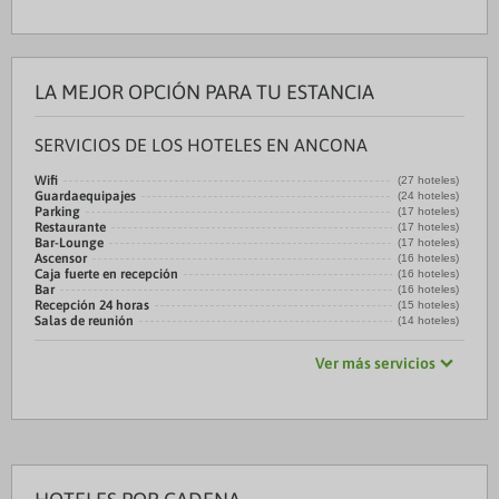
LA MEJOR OPCIÓN PARA TU ESTANCIA
SERVICIOS DE LOS HOTELES EN ANCONA
Wifi
(27 hoteles)
Guardaequipajes
(24 hoteles)
Parking
(17 hoteles)
Restaurante
(17 hoteles)
Bar-Lounge
(17 hoteles)
Ascensor
(16 hoteles)
Caja fuerte en recepción
(16 hoteles)
Bar
(16 hoteles)
Recepción 24 horas
(15 hoteles)
Salas de reunión
(14 hoteles)
Ver más servicios