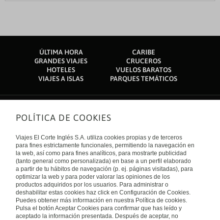
ÚLTIMA HORA
CARIBE
GRANDES VIAJES
CRUCEROS
HOTELES
VUELOS BARATOS
VIAJES A ISLAS
PARQUES TEMÁTICOS
POLÍTICA DE COOKIES
Sobre nosotros
Quiénes somos
Viajes El Corte Inglés S.A. utiliza cookies propias y de terceros
Financiación
Enlaces de interés
para fines estrictamente funcionales, permitiendo la navegación en
Sostenibilidad
la web, así como para fines analíticos, para mostrarte publicidad
Turismo accesible
(tanto general como personalizada) en base a un perfil elaborado
Guías de viaje
Tarjeta El Corte Inglés
a partir de tu hábitos de navegación (p. ej. páginas visitadas), para
Catálogos
Trabaja con nosotros
Internacional
optimizar la web y para poder valorar las opiniones de los
Auto check-in
El Corte Inglés
productos adquiridos por los usuarios. Para administrar o
Condiciones Generales
Canal Ético
deshabilitar estas cookies haz click en Configuración de Cookies.
Política de privacidad
España
Política de cookies
Puedes obtener más información en nuestra Política de cookies.
Accesibilidad
Pulsa el botón Aceptar Cookies para confirmar que has leído y
Empresas/ Grupos
aceptado la información presentada. Después de aceptar, no