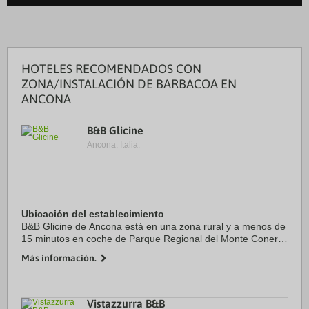
HOTELES RECOMENDADOS CON
ZONA/INSTALACIÓN DE BARBACOA EN
ANCONA
B&B Glicine
Ancona, Italia.
Ubicación del establecimiento
B&B Glicine de Ancona está en una zona rural y a menos de
15 minutos en coche de Parque Regional del Monte Conero
y Museo Luigi Paolucci. Además, este bed and breakfast se
Más información.
encuentra a 9,9 km de Casa di ...
Vistazzurra B&B