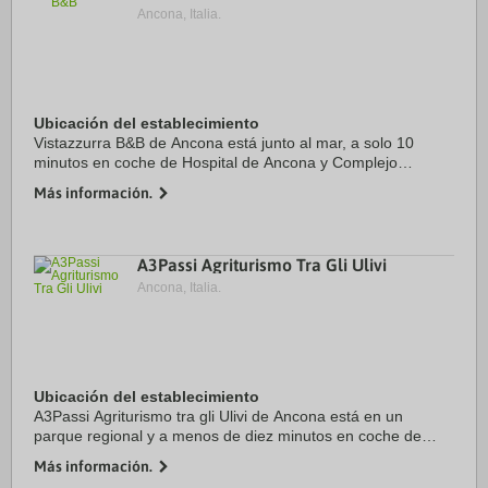
Ancona, Italia.
Ubicación del establecimiento
Vistazzurra B&B de Ancona está junto al mar, a solo 10
minutos en coche de Hospital de Ancona y Complejo
deportivo Palaindoor. Además, este bed and breakfast se
Más información.
encuentra a 6,8 km de Teatro delle Muse y a ...
A3Passi Agriturismo Tra Gli Ulivi
Ancona, Italia.
Ubicación del establecimiento
A3Passi Agriturismo tra gli Ulivi de Ancona está en un
parque regional y a menos de diez minutos en coche de
Hospital de Ancona y Casa di Cura Villa Igea Hospital.
Más información.
Además, este alojamiento agroturístico se ...