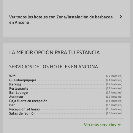
Ver todos los hoteles con Zona/instalación de barbacoa
en Ancona
LA MEJOR OPCIÓN PARA TU ESTANCIA
SERVICIOS DE LOS HOTELES EN ANCONA
Wifi
(27 hoteles)
Guardaequipajes
(24 hoteles)
Parking
(17 hoteles)
Restaurante
(17 hoteles)
Bar-Lounge
(17 hoteles)
Ascensor
(16 hoteles)
Caja fuerte en recepción
(16 hoteles)
Bar
(16 hoteles)
Recepción 24 horas
(15 hoteles)
Salas de reunión
(14 hoteles)
Ver más servicios