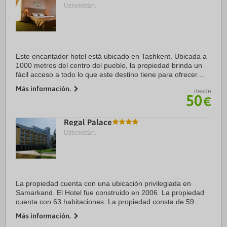
Uzbekistán.
Este encantador hotel está ubicado en Tashkent. Ubicada a
1000 metros del centro del pueblo, la propiedad brinda un
fácil acceso a todo lo que este destino tiene para ofrecer.
Desde el hotel se llega fácilmente a las principales
Más información.
desde
conexiones de ...
50
€
Regal Palace
Uzbekistán.
La propiedad cuenta con una ubicación privilegiada en
Samarkand. El Hotel fue construido en 2006. La propiedad
cuenta con 63 habitaciones. La propiedad consta de 59
habitaciones dobles y 4 apartamentos. Situado en el centro
Más información.
de la ciudad, el Hotel ...