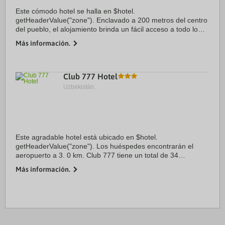
Este cómodo hotel se halla en $hotel.
getHeaderValue("zone"). Enclavado a 200 metros del centro
del pueblo, el alojamiento brinda un fácil acceso a todo lo
que este destino tiene para ofrecer. Los clientes encontrarán
Más información.
el aeropuerto a 5. 1 km. Hay ...
Club 777 Hotel
Uzbekistán.
Este agradable hotel está ubicado en $hotel.
getHeaderValue("zone"). Los huéspedes encontrarán el
aeropuerto a 3. 0 km. Club 777 tiene un total de 34
habitaciones disponibles para sus huéspedes. Este hotel fue
Más información.
renovado por última vez en 2012. El ...