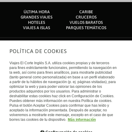
ÚLTIMA HORA
CARIBE
GRANDES VIAJES
CRUCEROS
HOTELES
VUELOS BARATOS
VIAJES A ISLAS
PARQUES TEMÁTICOS
POLÍTICA DE COOKIES
Sobre nosotros
Quiénes somos
Viajes El Corte Inglés S.A. utiliza cookies propias y de terceros
Financiación
Enlaces de interés
para fines estrictamente funcionales, permitiendo la navegación en
Sostenibilidad
la web, así como para fines analíticos, para mostrarte publicidad
Turismo accesible
(tanto general como personalizada) en base a un perfil elaborado
Guías de viaje
Tarjeta El Corte Inglés
a partir de tu hábitos de navegación (p. ej. páginas visitadas), para
Catálogos
Trabaja con nosotros
Internacional
optimizar la web y para poder valorar las opiniones de los
Auto check-in
El Corte Inglés
productos adquiridos por los usuarios. Para administrar o
Condiciones Generales
Canal Ético
deshabilitar estas cookies haz click en Configuración de Cookies.
Política de privacidad
España
Política de cookies
Puedes obtener más información en nuestra Política de cookies.
Accesibilidad
Pulsa el botón Aceptar Cookies para confirmar que has leído y
Empresas/ Grupos
aceptado la información presentada. Después de aceptar, no
Visita nuestro blog
volveremos a mostrarte este mensaje, excepto en el caso de que
borres las cookies de tu dispositivo.
Más información
Blog de Viajes el Corte inglés