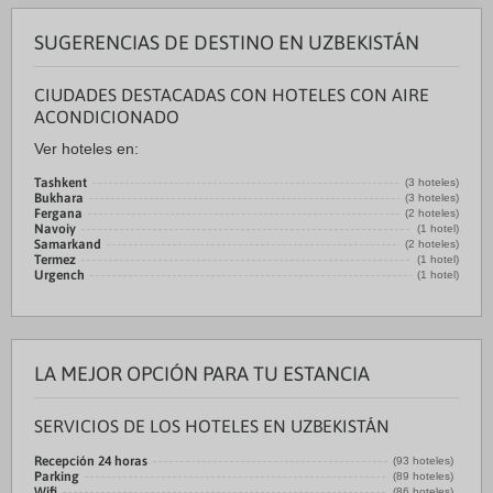
SUGERENCIAS DE DESTINO EN UZBEKISTÁN
CIUDADES DESTACADAS CON HOTELES CON AIRE
ACONDICIONADO
Ver hoteles en:
Tashkent
(3 hoteles)
Bukhara
(3 hoteles)
Fergana
(2 hoteles)
Navoiy
(1 hotel)
Samarkand
(2 hoteles)
Termez
(1 hotel)
Urgench
(1 hotel)
LA MEJOR OPCIÓN PARA TU ESTANCIA
SERVICIOS DE LOS HOTELES EN UZBEKISTÁN
Recepción 24 horas
(93 hoteles)
Parking
(89 hoteles)
Wifi
(86 hoteles)