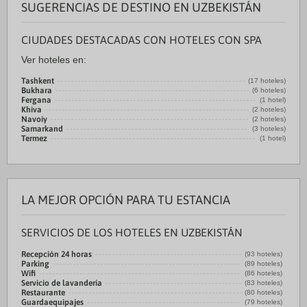
SUGERENCIAS DE DESTINO EN UZBEKISTÁN
CIUDADES DESTACADAS CON HOTELES CON SPA
Ver hoteles en:
Tashkent
(17 hoteles)
Bukhara
(6 hoteles)
Fergana
(1 hotel)
Khiva
(2 hoteles)
Navoiy
(2 hoteles)
Samarkand
(3 hoteles)
Termez
(1 hotel)
LA MEJOR OPCIÓN PARA TU ESTANCIA
SERVICIOS DE LOS HOTELES EN UZBEKISTÁN
Recepción 24 horas
(93 hoteles)
Parking
(89 hoteles)
Wifi
(86 hoteles)
Servicio de lavandería
(83 hoteles)
Restaurante
(80 hoteles)
Guardaequipajes
(79 hoteles)