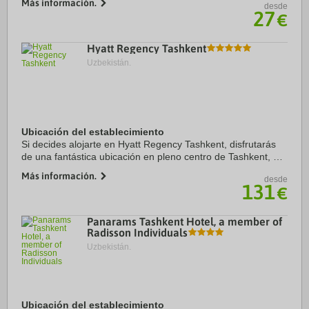
Más información.
desde
Artes de Uzbekistán. Además, ...
27
€
Hyatt Regency Tashkent
Uzbekistán.
Ubicación del establecimiento
Si decides alojarte en Hyatt Regency Tashkent, disfrutarás
de una fantástica ubicación en pleno centro de Tashkent, a
menos de diez minutos a pie de Museo Amir Timur y Art
Más información.
desde
Gallery of Uzbekistan. Además, ...
131
€
Panarams Tashkent Hotel, a member of
Radisson Individuals
Uzbekistán.
Ubicación del establecimiento