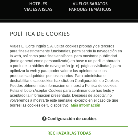
HOTELES
VUELOS BARATOS
VIAJES A ISLAS
PARQUES TEMÁTICOS
POLÍTICA DE COOKIES
Sobre nosotros
Quiénes somos
Viajes El Corte Inglés S.A. utiliza cookies propias y de terceros
Financiación
Enlaces de interés
para fines estrictamente funcionales, permitiendo la navegación en
Sostenibilidad
la web, así como para fines analíticos, para mostrarte publicidad
Turismo accesible
(tanto general como personalizada) en base a un perfil elaborado
Guías de viaje
Tarjeta El Corte Inglés
a partir de tu hábitos de navegación (p. ej. páginas visitadas), para
Catálogos
Trabaja con nosotros
Internacional
optimizar la web y para poder valorar las opiniones de los
Auto check-in
El Corte Inglés
productos adquiridos por los usuarios. Para administrar o
Condiciones Generales
Canal Ético
deshabilitar estas cookies haz click en Configuración de Cookies.
Política de privacidad
España
Política de cookies
Puedes obtener más información en nuestra Política de cookies.
Accesibilidad
Pulsa el botón Aceptar Cookies para confirmar que has leído y
Empresas/ Grupos
aceptado la información presentada. Después de aceptar, no
Visita nuestro blog
volveremos a mostrarte este mensaje, excepto en el caso de que
borres las cookies de tu dispositivo.
Más información
Blog de Viajes el Corte inglés
Configuración de cookies
RECHAZARLAS TODAS