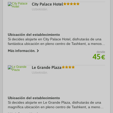
City Palace Hotel
Uzbekistán.
Ubicación del establecimiento
Si decides alojarte en City Palace Hotel, disfrutarás de una
fantástica ubicación en pleno centro de Tashkent, a menos
de diez minutos a pie de Museo Amir Timur y Monumento
Más información.
desde
Amir Timur. Además, este hotel ...
45
€
Le Grande Plaza
Uzbekistán.
Ubicación del establecimiento
Si decides alojarte en Le Grande Plaza, disfrutarás de una
magnífica ubicación en pleno centro de Tashkent, a menos
de 15 minutos a pie de Museo Amir Timur y Museo de Bellas