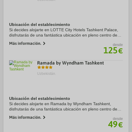
Ubicación del establecimiento
Si decides alojarte en LOTTE City Hotels Tashkent Palace,
disfrutarás de una fantástica ubicación en pleno centro de
Tashkent, a menos de cinco minutos a pie de Teatro de la
Más información.
desde
Ópera de Navoi y Museo de ...
125
€
Ramada by Wyndham Tashkent
Uzbekistán.
Ubicación del establecimiento
Si decides alojarte en Ramada by Wyndham Tashkent,
disfrutarás de una fantástica ubicación en pleno centro de
Tashkent, a menos de diez minutos a pie de Anhor
Más información.
desde
Lokomotiv Bogi y Earthquake Memorial. Además, ...
49
€