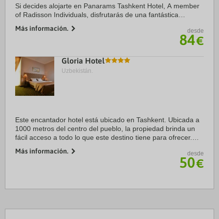
Si decides alojarte en Panarams Tashkent Hotel, A member
of Radisson Individuals, disfrutarás de una fantástica
ubicación en pleno centro de Tashkent, a menos de cinco
Más información.
desde
minutos en coche de Central Park y ...
84
€
Gloria Hotel
Uzbekistán.
Este encantador hotel está ubicado en Tashkent. Ubicada a
1000 metros del centro del pueblo, la propiedad brinda un
fácil acceso a todo lo que este destino tiene para ofrecer.
Desde el hotel se llega fácilmente a las principales
Más información.
desde
conexiones de ...
50
€