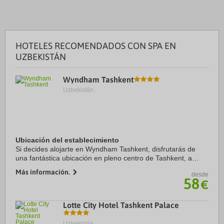
HOTELES RECOMENDADOS CON SPA EN
UZBEKISTÁN
Wyndham Tashkent
Uzbekistán.
Ubicación del establecimiento
Si decides alojarte en Wyndham Tashkent, disfrutarás de
una fantástica ubicación en pleno centro de Tashkent, a
menos de diez minutos a pie de Museo Amir Timur y
Más información.
desde
Monumento Amir Timur. Además, este hotel ...
58
€
Lotte City Hotel Tashkent Palace
Uzbekistán.