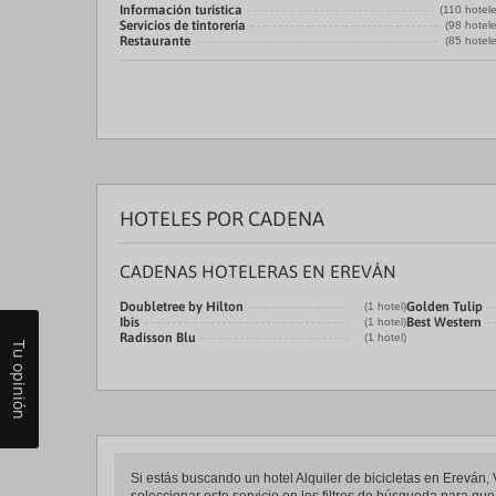
Información turística
(110 hotel
Servicios de tintorería
(98 hotel
Restaurante
(85 hotel
HOTELES POR CADENA
CADENAS HOTELERAS EN EREVÁN
Doubletree by Hilton
Golden Tulip
(1 hotel)
Ibis
Best Western
(1 hotel)
Radisson Blu
(1 hotel)
Tu opinión
Si estás buscando un hotel Alquiler de bicicletas en Ereván, V