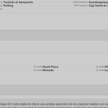
Traslado al Aeropuerto
Guardaequipaj
es)
(108 hoteles)
Parking
Caja fuerte en
es)
(97 hoteles)
es)
Hyatt Place
Ma
(1 hotel)
(1 hotel)
Ramada
L
(1 hotel)
(1 hotel)
iajes El Corte Inglés te ofrece una amplia selección de los mejores hoteles con esta