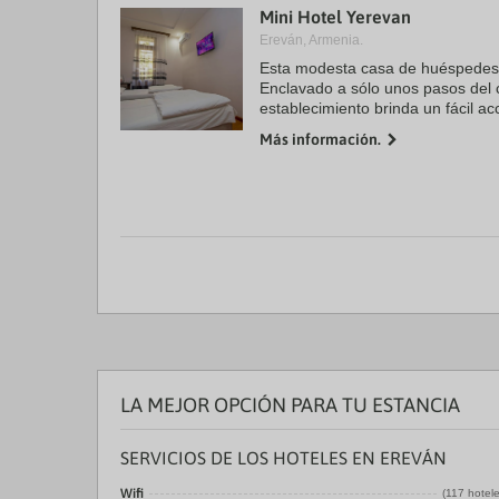
Mini Hotel Yerevan
a
da
Ereván, Armenia.
P
Esta modesta casa de huéspedes
th
Enclavado a sólo unos pasos del c
qu
m
establecimiento brinda un fácil ac
k
tiene para ofrecer. Se puede lle
Más información.
to
alojamiento ...
ge
th
k
sh
fo
c
da
LA MEJOR OPCIÓN PARA TU ESTANCIA
SERVICIOS DE LOS HOTELES EN EREVÁN
Wifi
(117 hotel