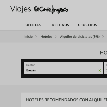
OFERTAS
DESTINOS
CRUCEROS
Inicio
Hoteles
Alquiler de bicicletas (898)
HO
Destino
N
fo
to
in
wi
th
HOTELES RECOMENDADOS CON ALQUILER 
ca
a
se