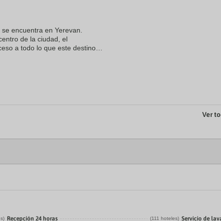
a
te.
date.
ress
Press
 se encuentra en Yerevan.
e
the
entro de la ciudad, el
estion
question
ark
mark
ceso a todo lo que este destino
ey
key
gar caminando desde el
to
t
get
e
the
eyboard
keyboard
ortcuts
shortcuts
r
for
hanging
changing
Ver to
tes.
dates.
Recepción 24 horas
Servicio de la
es)
(111 hoteles)