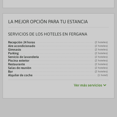
LA MEJOR OPCIÓN PARA TU ESTANCIA
SERVICIOS DE LOS HOTELES EN FERGANA
Recepción 24 horas
(2 hoteles)
Aire acondicionado
(2 hoteles)
Gimnasio
(2 hoteles)
Parking
(2 hoteles)
Servicio de lavandería
(2 hoteles)
Piscina exterior
(2 hoteles)
Restaurante
(2 hoteles)
Salas de reunión
(2 hoteles)
Bar
(2 hoteles)
Alquiler de coche
(1 hotel)
Ver más servicios