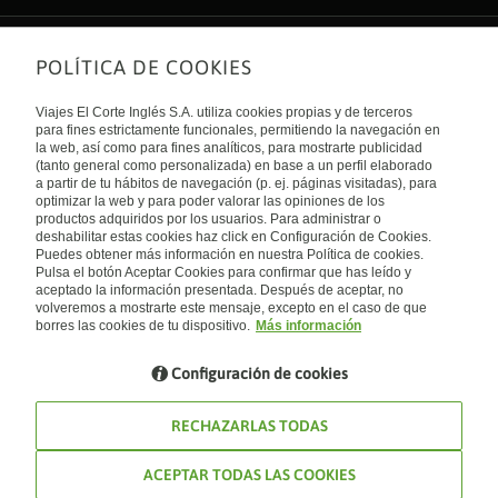
POLÍTICA DE COOKIES
Sobre nosotros
Quiénes somos
Viajes El Corte Inglés S.A. utiliza cookies propias y de terceros
Financiación
Enlaces de interés
para fines estrictamente funcionales, permitiendo la navegación en
Sostenibilidad
la web, así como para fines analíticos, para mostrarte publicidad
Turismo accesible
(tanto general como personalizada) en base a un perfil elaborado
Guías de viaje
Tarjeta El Corte Inglés
a partir de tu hábitos de navegación (p. ej. páginas visitadas), para
Catálogos
Trabaja con nosotros
Internacional
optimizar la web y para poder valorar las opiniones de los
Auto check-in
El Corte Inglés
productos adquiridos por los usuarios. Para administrar o
Condiciones Generales
Canal Ético
deshabilitar estas cookies haz click en Configuración de Cookies.
Política de privacidad
España
Política de cookies
Puedes obtener más información en nuestra Política de cookies.
Accesibilidad
Pulsa el botón Aceptar Cookies para confirmar que has leído y
Empresas/ Grupos
aceptado la información presentada. Después de aceptar, no
Visita nuestro blog
volveremos a mostrarte este mensaje, excepto en el caso de que
borres las cookies de tu dispositivo.
Más información
Blog de Viajes el Corte inglés
Configuración de cookies
RECHAZARLAS TODAS
ACEPTAR TODAS LAS COOKIES