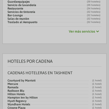
Guardaequipajes
(39 hoteles)
Servicio de lavandería
(36 hoteles)
Restaurante
(34 hoteles)
Servicios de tintorería
(32 hoteles)
Bar-Lounge
(32 hoteles)
Salas de reunión
(32 hoteles)
Traslado al Aeropuerto
(32 hoteles)
Ver más servicios
HOTELES POR CADENA
CADENAS HOTELERAS EN TASHKENT
Courtyard by Marriott
(1 hotel)
Mercure
(1 hotel)
Ramada
(1 hotel)
Radisson Blu
(1 hotel)
Hilton Hotels
(1 hotel)
Hampton Inn by Hilton
(1 hotel)
Hyatt Regency
(1 hotel)
Wyndham Hotels
(1 hotel)
Crowne Plaza
(1 hotel)