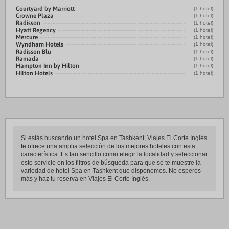
Courtyard by Marriott
(1 hotel)
Crowne Plaza
(1 hotel)
Radisson
(1 hotel)
Hyatt Regency
(1 hotel)
Mercure
(1 hotel)
Wyndham Hotels
(1 hotel)
Radisson Blu
(1 hotel)
Ramada
(1 hotel)
Hampton Inn by Hilton
(1 hotel)
Hilton Hotels
(1 hotel)
Si estás buscando un hotel Spa en Tashkent, Viajes El Corte Inglés
te ofrece una amplia selección de los mejores hoteles con esta
característica. Es tan sencillo como elegir la localidad y seleccionar
este servicio en los filtros de búsqueda para que se te muestre la
variedad de hotel Spa en Tashkent que disponemos. No esperes
más y haz tu reserva en Viajes El Corte Inglés.