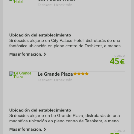
Tashkent, Uzbekistán.
Ubicación del establecimiento
Si decides alojarte en City Palace Hotel, disfrutarás de una
fantástica ubicación en pleno centro de Tashkent, a menos
de diez minutos a pie de Museo Amir Timur y Monumento
Más información.
desde
Amir Timur. Además, este hotel ...
45
€
Le Grande Plaza
Tashkent, Uzbekistán.
Ubicación del establecimiento
Si decides alojarte en Le Grande Plaza, disfrutarás de una
magnífica ubicación en pleno centro de Tashkent, a menos
de 15 minutos a pie de Museo Amir Timur y Museo de Bellas
Más información.
desde
Artes de Uzbekistán. Además, ...