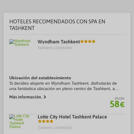
HOTELES RECOMENDADOS CON SPA EN
TASHKENT
Wyndham Tashkent
Tashkent, Uzbekistán.
Ubicación del establecimiento
Si decides alojarte en Wyndham Tashkent, disfrutarás de
una fantástica ubicación en pleno centro de Tashkent, a
menos de diez minutos a pie de Museo Amir Timur y
Más información.
desde
Monumento Amir Timur. Además, este hotel ...
58
€
Lotte City Hotel Tashkent Palace
Tashkent, Uzbekistán.