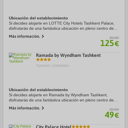
Ubicación del establecimiento
Si decides alojarte en LOTTE City Hotels Tashkent Palace,
disfrutarás de una fantástica ubicación en pleno centro de
Tashkent, a menos de cinco minutos a pie de Teatro de la
Más información.
desde
Ópera de Navoi y Museo de ...
125
€
Ramada by Wyndham Tashkent
Tashkent, Uzbekistán.
Ubicación del establecimiento
Si decides alojarte en Ramada by Wyndham Tashkent,
disfrutarás de una fantástica ubicación en pleno centro de
Tashkent, a menos de diez minutos a pie de Anhor
Más información.
desde
Lokomotiv Bogi y Earthquake Memorial. Además, ...
49
€
City Palace Hotel