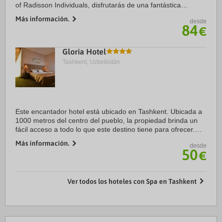
of Radisson Individuals, disfrutarás de una fantástica
ubicación en pleno centro de Tashkent, a menos de cinco
Más información.
desde
minutos en coche de Central Park y ...
84
€
Gloria Hotel
Tashkent, Uzbekistán.
Este encantador hotel está ubicado en Tashkent. Ubicada a
1000 metros del centro del pueblo, la propiedad brinda un
fácil acceso a todo lo que este destino tiene para ofrecer.
Desde el hotel se llega fácilmente a las principales
Más información.
desde
conexiones de ...
50
€
Ver todos los hoteles con Spa en Tashkent