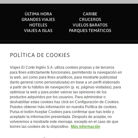
ÚLTIMA HORA
CARIBE
GRANDES VIAJES
CRUCEROS
HOTELES
VUELOS BARATOS
VIAJES A ISLAS
PARQUES TEMÁTICOS
POLÍTICA DE COOKIES
Sobre nosotros
Quiénes somos
Viajes El Corte Inglés S.A. utiliza cookies propias y de terceros
Financiación
Enlaces de interés
para fines estrictamente funcionales, permitiendo la navegación en
Sostenibilidad
la web, así como para fines analíticos, para mostrarte publicidad
Turismo accesible
(tanto general como personalizada) en base a un perfil elaborado
Guías de viaje
Tarjeta El Corte Inglés
a partir de tu hábitos de navegación (p. ej. páginas visitadas), para
Catálogos
Trabaja con nosotros
Internacional
optimizar la web y para poder valorar las opiniones de los
Auto check-in
El Corte Inglés
productos adquiridos por los usuarios. Para administrar o
Condiciones Generales
Canal Ético
deshabilitar estas cookies haz click en Configuración de Cookies.
Política de privacidad
España
Política de cookies
Puedes obtener más información en nuestra Política de cookies.
Accesibilidad
Pulsa el botón Aceptar Cookies para confirmar que has leído y
Empresas/ Grupos
aceptado la información presentada. Después de aceptar, no
Visita nuestro blog
volveremos a mostrarte este mensaje, excepto en el caso de que
borres las cookies de tu dispositivo.
Más información
Blog de Viajes el Corte inglés