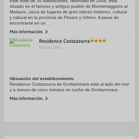
Este hotel de 35 habitaciones, renovado en 2008, está
situado en el famoso y antiguo pueblo de Montemaggiore al
Metauro, cerca de lugares de gran interés histórico, cultural
y natural en la provincia de Pesaro y Urbino. A pesar de
encontrarse en un ...
Más información.
Residence Costazzurra
Marcas, Italia.
Ubicación del establecimiento
Residence Costazzurra de Grottammare está al lado del mar
y a menos de cinco minutos en coche de Grottammare
Beach y Sea Museum. Además, este residence de playa se
Más información.
encuentra a 2,3 km de Rotonda Giorgini y ...