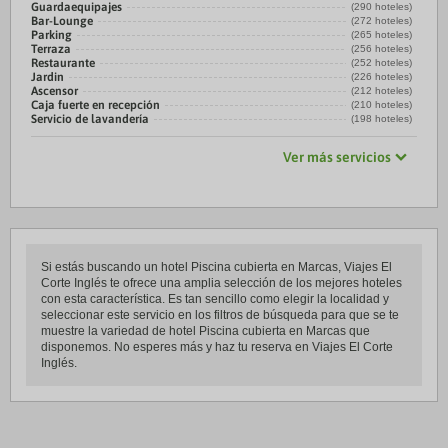
Guardaequipajes
(290 hoteles)
Bar-Lounge
(272 hoteles)
Parking
(265 hoteles)
Terraza
(256 hoteles)
Restaurante
(252 hoteles)
Jardin
(226 hoteles)
Ascensor
(212 hoteles)
Caja fuerte en recepción
(210 hoteles)
Servicio de lavandería
(198 hoteles)
Ver más servicios
Si estás buscando un hotel Piscina cubierta en Marcas, Viajes El
Corte Inglés te ofrece una amplia selección de los mejores hoteles
con esta característica. Es tan sencillo como elegir la localidad y
seleccionar este servicio en los filtros de búsqueda para que se te
muestre la variedad de hotel Piscina cubierta en Marcas que
disponemos. No esperes más y haz tu reserva en Viajes El Corte
Inglés.