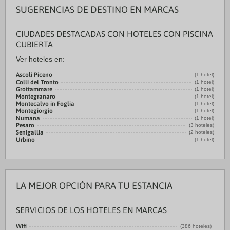
SUGERENCIAS DE DESTINO EN MARCAS
CIUDADES DESTACADAS CON HOTELES CON PISCINA
CUBIERTA
Ver hoteles en:
Ascoli Piceno
(1 hotel)
Colli del Tronto
(1 hotel)
Grottammare
(1 hotel)
Montegranaro
(1 hotel)
Montecalvo in Foglia
(1 hotel)
Montegiorgio
(1 hotel)
Numana
(1 hotel)
Pesaro
(3 hoteles)
Senigallia
(2 hoteles)
Urbino
(1 hotel)
LA MEJOR OPCIÓN PARA TU ESTANCIA
SERVICIOS DE LOS HOTELES EN MARCAS
Wifi
(386 hoteles)