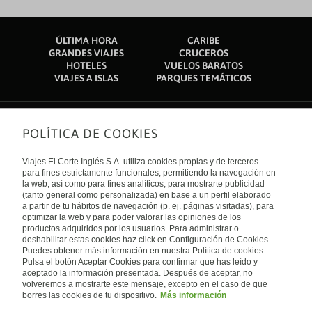
ÚLTIMA HORA
CARIBE
GRANDES VIAJES
CRUCEROS
HOTELES
VUELOS BARATOS
VIAJES A ISLAS
PARQUES TEMÁTICOS
POLÍTICA DE COOKIES
Sobre nosotros
Quiénes somos
Viajes El Corte Inglés S.A. utiliza cookies propias y de terceros
Financiación
Enlaces de interés
para fines estrictamente funcionales, permitiendo la navegación en
Sostenibilidad
la web, así como para fines analíticos, para mostrarte publicidad
Turismo accesible
(tanto general como personalizada) en base a un perfil elaborado
Guías de viaje
Tarjeta El Corte Inglés
a partir de tu hábitos de navegación (p. ej. páginas visitadas), para
Catálogos
Trabaja con nosotros
Internacional
optimizar la web y para poder valorar las opiniones de los
Auto check-in
El Corte Inglés
productos adquiridos por los usuarios. Para administrar o
Condiciones Generales
Canal Ético
deshabilitar estas cookies haz click en Configuración de Cookies.
Política de privacidad
España
Política de cookies
Puedes obtener más información en nuestra Política de cookies.
Accesibilidad
Pulsa el botón Aceptar Cookies para confirmar que has leído y
Empresas/ Grupos
aceptado la información presentada. Después de aceptar, no
Visita nuestro blog
volveremos a mostrarte este mensaje, excepto en el caso de que
borres las cookies de tu dispositivo.
Más información
Blog de Viajes el Corte inglés