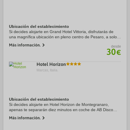
Ubicación del establecimiento
Si decides alojarte en Grand Hotel Vittoria, disfrutarás de
una magnífica ubicación en pleno centro de Pesaro, a solo
unos pasos de Big Sphere y Spiaggia di Levante. Además,
Más información.
desde
este hotel para familias se ...
30
€
Hotel Horizon
Marcas, Italia.
Ubicación del establecimiento
Si decides alojarte en Hotel Horizon de Montegranaro,
apenas te separarán diez minutos en coche de AB Disco
Bowling - Civitanova Marche MC y Chiesa di San Serafino da
Más información.
Montegranaro. Además, este hotel con ...