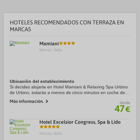
HOTELES RECOMENDADOS CON TERRAZA EN
MARCAS
Mamiani
Marcas, Italia.
Ubicación del establecimiento
Si decides alojarte en Hotel Mamiani & Relaxing Spa Urbino
de Urbino, estarás a menos de cinco minutos en coche de
Fortaleza de Albornoz y Casa de Rafael. Además, este hotel
Más información.
desde
con spa se encuentra a 2,4 km ...
47
€
Hotel Excelsior Congress, Spa & Lido
Marcas, Italia.