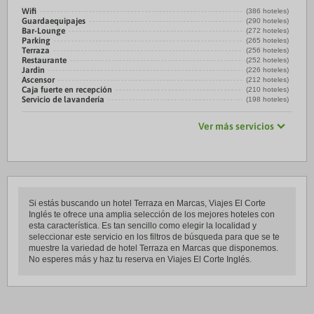
Wifi
(386 hoteles)
Guardaequipajes
(290 hoteles)
Bar-Lounge
(272 hoteles)
Parking
(265 hoteles)
Terraza
(256 hoteles)
Restaurante
(252 hoteles)
Jardin
(226 hoteles)
Ascensor
(212 hoteles)
Caja fuerte en recepción
(210 hoteles)
Servicio de lavandería
(198 hoteles)
Ver más servicios
Si estás buscando un hotel Terraza en Marcas, Viajes El Corte
Inglés te ofrece una amplia selección de los mejores hoteles con
esta característica. Es tan sencillo como elegir la localidad y
seleccionar este servicio en los filtros de búsqueda para que se te
muestre la variedad de hotel Terraza en Marcas que disponemos.
No esperes más y haz tu reserva en Viajes El Corte Inglés.