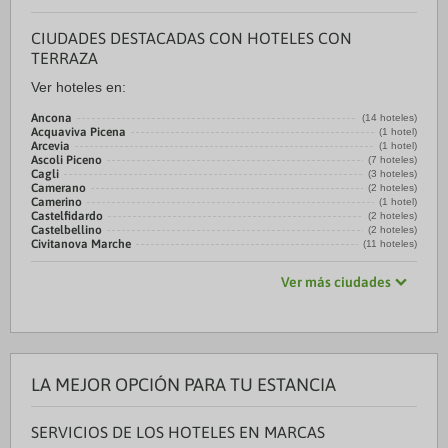
CIUDADES DESTACADAS CON HOTELES CON
TERRAZA
Ver hoteles en:
Ancona
(14 hoteles)
Acquaviva Picena
(1 hotel)
Arcevia
(1 hotel)
Ascoli Piceno
(7 hoteles)
Cagli
(3 hoteles)
Camerano
(2 hoteles)
Camerino
(1 hotel)
Castelfidardo
(2 hoteles)
Castelbellino
(2 hoteles)
Civitanova Marche
(11 hoteles)
Ver más ciudades
LA MEJOR OPCIÓN PARA TU ESTANCIA
SERVICIOS DE LOS HOTELES EN MARCAS