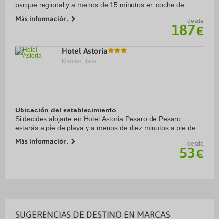
parque regional y a menos de 15 minutos en coche de
Monte Conero y Parque Regional del Monte Conero.
Más información.
desde
Además, este hotel con spa se encuentra a ...
187
€
Hotel Astoria
Marcas, Italia.
Ubicación del establecimiento
Si decides alojarte en Hotel Astoria Pesaro de Pesaro,
estarás a pie de playa y a menos de diez minutos a pie de
Spiaggia di Levante y Big Sphere. Además, este hotel de
Más información.
desde
playa se encuentra a 26 km de ...
53
€
SUGERENCIAS DE DESTINO EN MARCAS