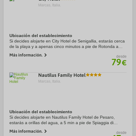
Marcas, Italia.
Ubicación del establecimiento
Si decides alojarte en City Hotel de Senigallia, estarás cerca
de la playa y a apenas cinco minutos a pie de Rotonda a
Mare y Spiaggia di Velluto. Además, este hotel de playa se
Más información.
desde
encuentra a 1,2 km de ...
79
€
Nautilus Family Hotel
Marcas, Italia.
Ubicación del establecimiento
Si decides alojarte en Nautilus Family Hotel de Pesaro,
estarás a orillas del agua, a 5 min a pie de Spiaggia di
Levante y a 13 de Big Sphere. Además, este hotel de playa
Más información.
desde
se encuentra a 1,5 km de Rocca ...