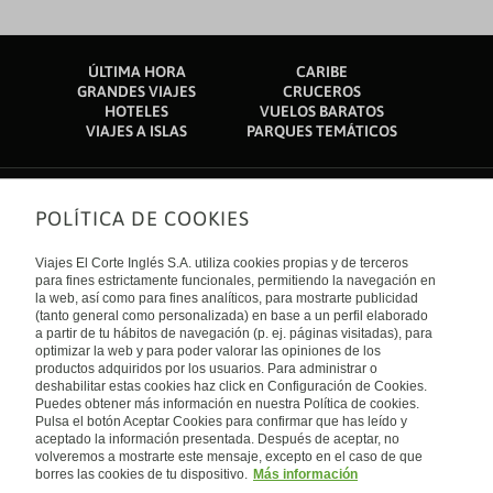
ÚLTIMA HORA
CARIBE
GRANDES VIAJES
CRUCEROS
HOTELES
VUELOS BARATOS
VIAJES A ISLAS
PARQUES TEMÁTICOS
POLÍTICA DE COOKIES
Sobre nosotros
Quiénes somos
Viajes El Corte Inglés S.A. utiliza cookies propias y de terceros
Financiación
Enlaces de interés
para fines estrictamente funcionales, permitiendo la navegación en
Sostenibilidad
la web, así como para fines analíticos, para mostrarte publicidad
Turismo accesible
(tanto general como personalizada) en base a un perfil elaborado
Guías de viaje
Tarjeta El Corte Inglés
a partir de tu hábitos de navegación (p. ej. páginas visitadas), para
Catálogos
Trabaja con nosotros
Internacional
optimizar la web y para poder valorar las opiniones de los
Auto check-in
El Corte Inglés
productos adquiridos por los usuarios. Para administrar o
Condiciones Generales
Canal Ético
deshabilitar estas cookies haz click en Configuración de Cookies.
Política de privacidad
España
Política de cookies
Puedes obtener más información en nuestra Política de cookies.
Accesibilidad
Pulsa el botón Aceptar Cookies para confirmar que has leído y
Empresas/ Grupos
aceptado la información presentada. Después de aceptar, no
Visita nuestro blog
volveremos a mostrarte este mensaje, excepto en el caso de que
borres las cookies de tu dispositivo.
Más información
Blog de Viajes el Corte inglés