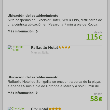
Ubicación del establecimiento
Si te hospedas en Excelsior Hotel, SPA & Lido, disfrutarás de
una céntrica ubicación en Pesaro, a 7 min a pie de Rocca
Costanza Pesaro y a 11 min de Teatro Rossini. Además,
Más información.
desde
este hotel de playa se encuentra ...
115
€
Raffaello Hotel
Marcas, Italia.
Ubicación del establecimiento
Raffaello Hotel de Senigallia se encuentra cerca de la playa,
a apenas 5 min a pie de Rotonda a Mare y a solo 6 min de
Palacio Ducal. Además, este hotel con spa se encuentra a
Más información.
desde
1,3 km de Teatro La Fenice de ...
58
€
City Hotel